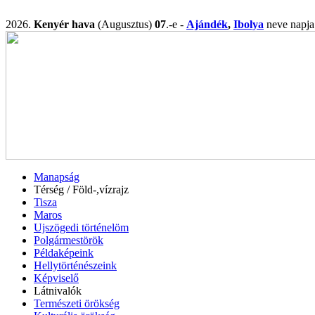
2026.
Kenyér hava
(Augusztus)
07
.-e -
Ajándék
,
Ibolya
neve nap
Manapság
Térség / Föld-,vízrajz
Tisza
Maros
Ujszögedi történelöm
Polgármestörök
Példaképeink
Hellytörténészeink
Képviselő
Látnivalók
Természeti örökség