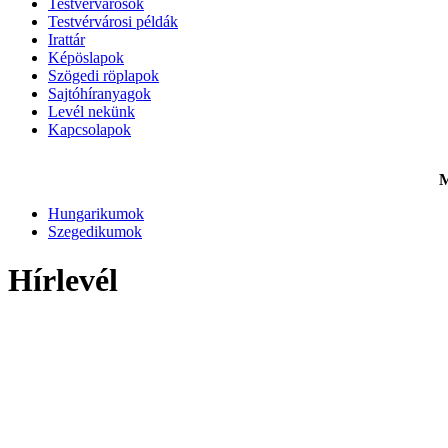
Testvérvárosok
Testvérvárosi példák
Irattár
Képöslapok
Szögedi röplapok
Sajtóhíranyagok
Levél nekünk
Kapcsolapok
M
Hungarikumok
Szegedikumok
Hírlevél