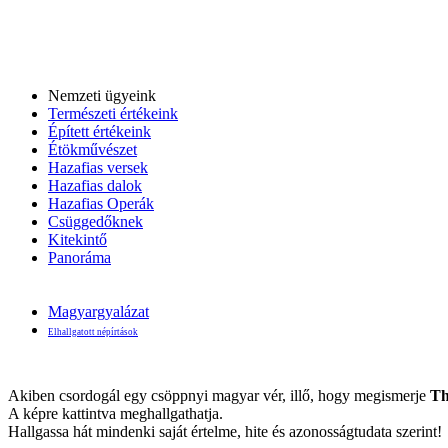
Nemzeti ügyeink
Természeti értékeink
Épített értékeink
Étökművészet
Hazafias versek
Hazafias dalok
Hazafias Operák
Csüggedőknek
Kitekintő
Panoráma
Magyargyalázat
Elhallgatott népírtások
Akiben csordogál egy csöppnyi magyar vér, illő, hogy megismerje
Th
A képre kattintva meghallgathatja.
Hallgassa hát mindenki saját értelme, hite és azonosságtudata szerint!