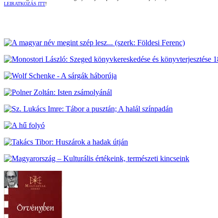
LEIRATKOZÁS ITT
!