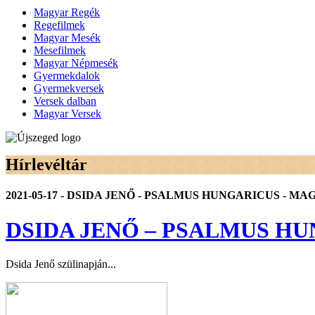
Magyar Regék
Regefilmek
Magyar Mesék
Mesefilmek
Magyar Népmesék
Gyermekdalok
Gyermekversek
Versek dalban
Magyar Versek
Hírlevéltár
2021-05-17 - DSIDA JENŐ - PSALMUS HUNGARICUS - MA
DSIDA JENŐ – PSALMUS H
Dsida Jenő szülinapján...