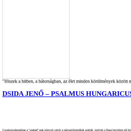
"Hiszek a hitben, a bátorságban, az élet minden körülmények közöt
DSIDA JENŐ – PSALMUS HUNGARICU
Csonkországunkban a "szabad"-nak gúnyolt sajtót a pártsajtótermékek uralják, melyek a Haza becsülete elé kisz