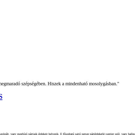
t megmaradó szépségében. Hiszek a mindenható mosolygásban."
S
olgált, vagy megbízó pártjaik érdekeit helyezik. E fősodratú sajtó persze pártérdeke(k) szerint szól, vagy hall