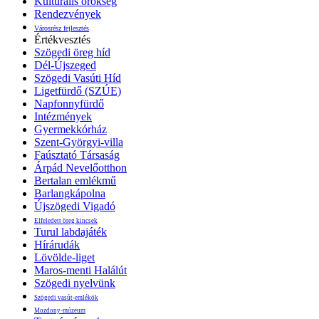
Kulturális örökség
Rendezvények
Városrész fejlesztés
Értékvesztés
Szögedi öreg híd
Dél-Újszeged
Szögedi Vasúti Híd
Ligetfürdő (SZÚE)
Napfonnyfürdő
Intézmények
Gyermekkórház
Szent-Györgyi-villa
Faúsztató Társaság
Árpád Nevelőotthon
Bertalan emlékmű
Barlangkápolna
Újszögedi Vigadó
Elfeledett öreg kincsek
Turul labdajáték
Hírárudák
Lövölde-liget
Maros-menti Halálút
Szögedi nyelvünk
Szögedi vasút-emlékök
Mozdony-múzeum