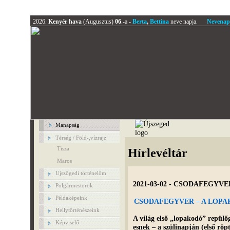
2026.
Kenyér hava
(Augusztus)
06
.-a -
Berta
,
Bettina
neve napja.
Nevenap
Manapság
Térség / Föld-,vízrajz
Tisza
Hírlevéltár
Maros
Ujszögedi történelöm
2021-03-02 - CSODAFEGYV
Polgármestörök
Példaképeink
CSODAFEGYVER – A LOPA
Hellytörténészeink
A világ első „lopakodó” repülő
Képviselő
esnek – a szülinapján (első rö