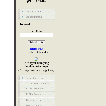
(PFD - 1.2 MB)
Hungarikumok
Szegedikumok
Hírlevél
e-mailcím:
Hírlevéltár
(korábbi hírlevelek)
A Magyar Királyság
domborzati terképe
(A terkép rákattintva nagyítható)
Nemzeti ügyeink
Természeti értékeink
Épített értékeink
Étökművészet
Hazafias versek
Hazafias dalok