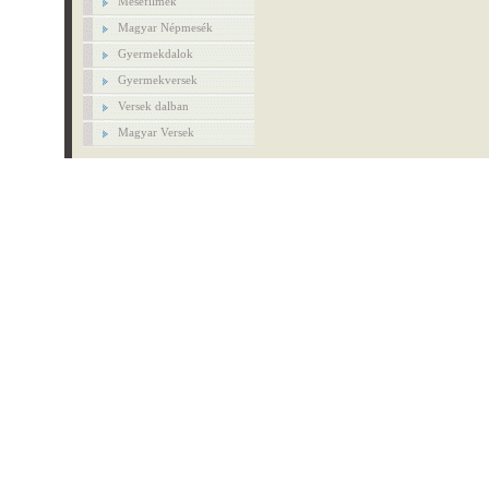
Mesefilmek
Magyar Népmesék
Gyermekdalok
Gyermekversek
Versek dalban
Magyar Versek