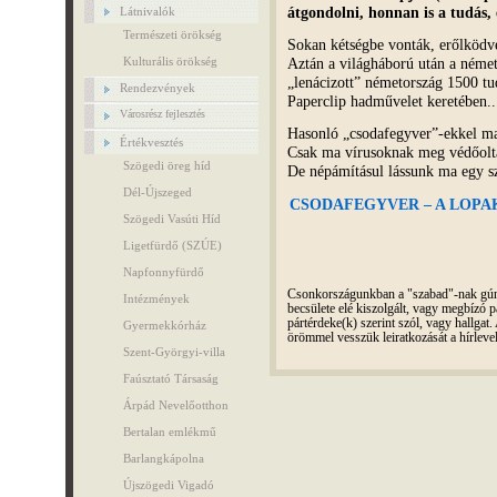
átgondolni, honnan is a tudás,
Látnivalók
Természeti örökség
Sokan kétségbe vonták, erőlködv
Aztán a világháború után a néme
Kulturális örökség
„lenácizott” németország 1500 tu
Rendezvények
Paperclip hadművelet keretében..
Városrész fejlesztés
Hasonló „csodafegyver”-ekkel ma i
Értékvesztés
Csak ma vírusoknak meg védőoltá
Szögedi öreg híd
De népámításul lássunk ma egy sz
Dél-Újszeged
CSODAFEGYVER – A LOPA
Szögedi Vasúti Híd
Ligetfürdő (SZÚE)
Napfonnyfürdő
Csonkországunkban a "szabad"-nak gúnyo
Intézmények
becsülete elé kiszolgált, vagy megbízó pá
pártérdeke(k) szerint szól, vagy hallga
Gyermekkórház
örömmel vesszük leiratkozását a hírleve
Szent-Györgyi-villa
Faúsztató Társaság
Árpád Nevelőotthon
Bertalan emlékmű
Barlangkápolna
Újszögedi Vigadó