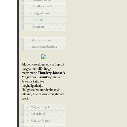
Hazafias Operák
Csüggedőknek
Kitekintő
Panoráma
Magyargyalázat
Elhallgatott népírtások
Akiben csordogál egy csöppnyi
magyar vér, illő, hogy
megismerje
Thuróczy János: A
Magyarok Krónikája
művét.
A képre kattintva
meghallgathatja.
Hallgassa hát mindenki saját
értelme, hite és azonosságtudata
szerint!
Magyar Regék
Regefilmek
Magyar Mesék