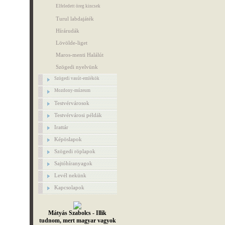
Elfeledett öreg kincsek
Turul labdajáték
Hírárudák
Lövölde-liget
Maros-menti Halálút
Szögedi nyelvünk
Szögedi vasút-emlékök
Mozdony-múzeum
Testvérvárosok
Testvérvárosi példák
Irattár
Képöslapok
Szögedi röplapok
Sajtóhíranyagok
Levél nekünk
Kapcsolapok
Mátyás Szabolcs - Illik
tudnom, mert magyar vagyok