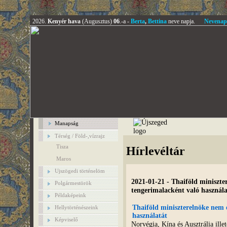
2026.
Kenyér hava
(Augusztus)
06
.-a -
Berta
,
Bettina
neve napja.
Nevenap
Manapság
Térség / Föld-,vízrajz
Tisza
Hírlevéltár
Maros
Ujszögedi történelöm
2021-01-21 - Thaiföld miniszte
Polgármestörök
tengerimalacként való használat
Példaképeink
Thaiföld miniszterelnöke nem e
Hellytörténészeink
használatát
Képviselő
Norvégia, Kína és Ausztrália ill