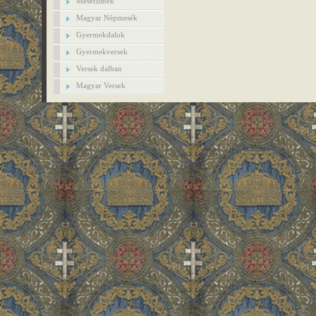
Mesefilmek
Magyar Népmesék
Gyermekdalok
Gyermekversek
Versek dalban
Magyar Versek