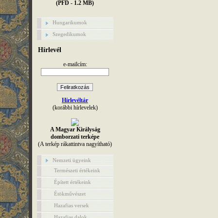
(PFD - 1.2 MB)
Hungarikumok
Szegedikumok
Hírlevél
e-mailcím:
Hírlevéltár
(korábbi hírlevelek)
A Magyar Királyság
domborzati terképe
(A terkép rákattintva nagyítható)
Nemzeti ügyeink
Természeti értékeink
Épített értékeink
Étökművészet
Hazafias versek
Hazafias dalok