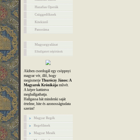
Hazafias Operák
Csüggedőknek
Kitekintő
Panoráma
Magyargyalázat
Elhallgatott népírtások
Akiben csordogál egy csöppnyi
magyar vér, illő, hogy
megismerje
Thuróczy János: A
Magyarok Krónikája
művét.
A képre kattintva
meghallgathatja.
Hallgassa hát mindenki saját
értelme, hite és azonosságtudata
szerint!
Magyar Regék
Regefilmek
Magyar Mesék