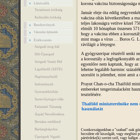
korona vakcina biztonságossága mi
Látnivalók
Természeti örökség
Január eleje óta eddig negyvenké
vakcina oltás következtében a m
Kulturális örökség
teljes lakosságra vetítve közel 7
Rendezvények
elmúlt 10 hónapban összesen 571-e
Városrész fejlesztés
hogy a vakcina ebben a korosztál
mint maga a vírus … Boros G. Lá
Értékvesztés
rávilágít a lényegre.
Szögedi öreg híd
A gyógyszeripar részéről senki n
Dél-Újszeged
a korosztály a legfogékonyabb az
Szögedi Vasúti Híd
egyenlőre nem kaptunk, hogy az í
lehetne legalább harminc százalé
Ligetfürdő (SZÚE)
szorulót is jelenthet, mint amit a
Napfonnyfürdő
Prayut Chan-o-cha Thaiföld minis
Intézmények
embereket tengerimalacként hasz
Gyermekkórház
tesztelésére.
Szent-Györgyi-villa
Thaiföld miniszterelnöke nem e
Faúsztató Társaság
használatát
Árpád Nevelőotthon
Bertalan emlékmű
Barlangkápolna
Csonkországunkban a "szabad"-nak gúnyo
becsülete elé kiszolgált, vagy megbízó pá
Újszögedi Vigadó
pártérdeke(k) szerint szól, vagy hallga