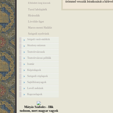
örömmel vesszük leiratkozását a hírleve
Elfeledett öreg kincsek
Turul labdajáték
Hírárudák
Lövölde-liget
Maros-menti Halálút
Szögedi nyelvünk
Szögedi vasút-emlékök
Mozdony-múzeum
Testvérvárosok
Testvérvárosi példák
Irattár
Képöslapok
Szögedi röplapok
Sajtóhíranyagok
Levél nekünk
Kapcsolapok
Mátyás Szabolcs - Illik
tudnom, mert magyar vagyok