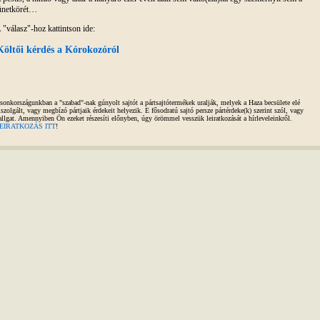
ünetkörét…
 "válasz"-hoz kattintson ide:
Költői kérdés a Kórokozóról
sonkországunkban a "szabad"-nak gúnyolt sajtót a pártsajtótermékek uralják, melyek a Haza becsülete elé
iszolgált, vagy megbízó pártjaik érdekeit helyezik. E fősodratú sajtó persze pártérdeke(k) szerint szól, vagy
allgat. Amennyiben Ön ezeket részesíti előnyben, úgy örömmel vesszük leiratkozását a hírleveleinkről.
EIRATKOZÁS ITT
!