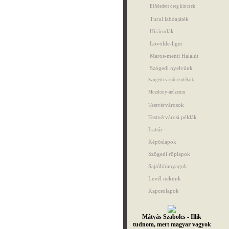
Elfeledett öreg kincsek
Turul labdajáték
Hírárudák
Lövölde-liget
Maros-menti Halálút
Szögedi nyelvünk
Szögedi vasút-emlékök
Mozdony-múzeum
Testvérvárosok
Testvérvárosi példák
Irattár
Képöslapok
Szögedi röplapok
Sajtóhíranyagok
Levél nekünk
Kapcsolapok
Mátyás Szabolcs - Illik
tudnom, mert magyar vagyok