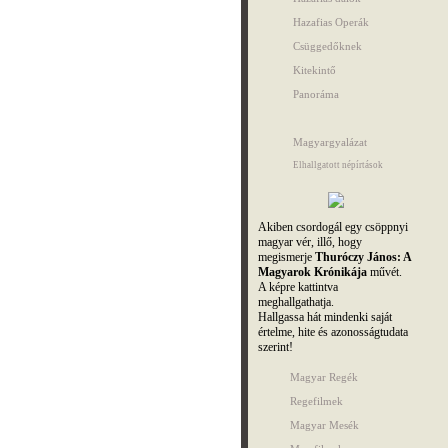
Hazafias Operák
Csüggedőknek
Kitekintő
Panoráma
Magyargyalázat
Elhallgatott népírtások
Akiben csordogál egy csöppnyi
magyar vér, illő, hogy
megismerje
Thuróczy János: A
Magyarok Krónikája
művét.
A képre kattintva
meghallgathatja.
Hallgassa hát mindenki saját
értelme, hite és azonosságtudata
szerint!
Magyar Regék
Regefilmek
Magyar Mesék