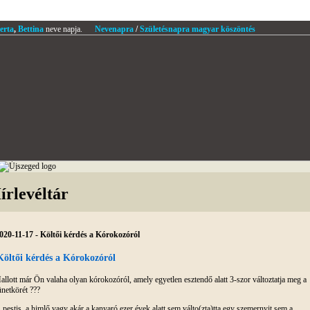
erta
,
Bettina
neve napja.
Nevenapra
/
Születésnapra magyar köszöntés
írlevéltár
020-11-17 - Költői kérdés a Kórokozóról
Költői kérdés a Kórokozóról
allott már Ön valaha olyan kórokozóról, amely egyetlen esztendő alatt 3-szor változtatja meg a
ünetkörét ???
 pestis, a himlő vagy akár a kanyaró ezer évek alatt sem válto(zta)tta egy szemernyit sem a