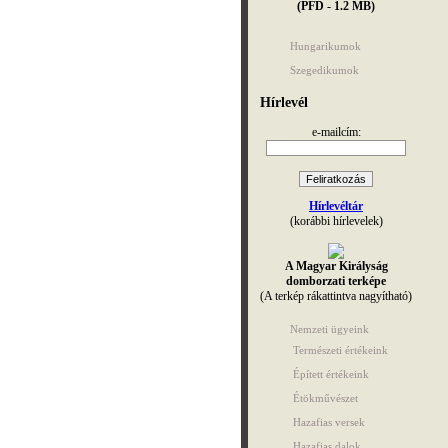
(PFD - 1.2 MB)
Hungarikumok
Szegedikumok
Hírlevél
e-mailcím:
Hírlevéltár
(korábbi hírlevelek)
A Magyar Királyság
domborzati terképe
(A terkép rákattintva nagyítható)
Nemzeti ügyeink
Természeti értékeink
Épített értékeink
Étökművészet
Hazafias versek
Hazafias dalok