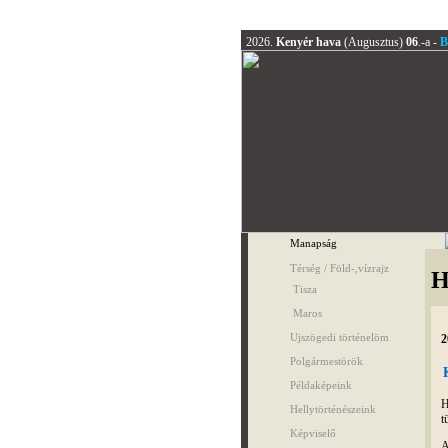
2026.
Kenyér hava
(Augusztus)
06
.-a -
B
Manapság
Térség / Föld-,vízrajz
H
Tisza
Maros
Ujszögedi történelöm
2
Polgármestörök
Példaképeink
H
Hellytörténészeink
t
Képviselő
A