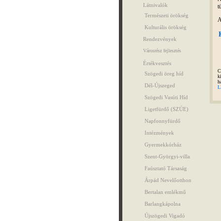
Látnivalók
t
Természeti örökség
A
Kulturális örökség
Rendezvények
Városrész fejlesztés
Értékvesztés
C
Szögedi öreg híd
k
h
Dél-Újszeged
L
Szögedi Vasúti Híd
Ligetfürdő (SZÚE)
Napfonnyfürdő
Intézmények
Gyermekkórház
Szent-Györgyi-villa
Faúsztató Társaság
Árpád Nevelőotthon
Bertalan emlékmű
Barlangkápolna
Újszögedi Vigadó