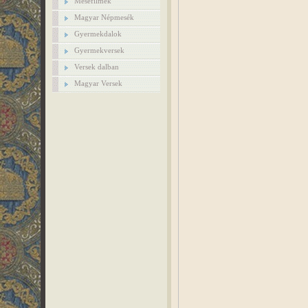
Mesefilmek
Magyar Népmesék
Gyermekdalok
Gyermekversek
Versek dalban
Magyar Versek