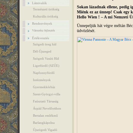
Látnivalók
Sokan lázadnak ellene, pedig ig
Természeti örökség
Miénk ez az ünnep! Csak egy 
Hello Wien ! – A mi Nemzeti 
Kulturális örökség
Rendezvények
Ünnepeljük hát végre méltán Béc
üdvözlését.
Városrész fejlesztés
Értékvesztés
Szögedi öreg híd
Dél-Újszeged
Szögedi Vasúti Híd
Ligetfürdő (SZÚE)
Napfonnyfürdő
Intézmények
Gyermekkórház
Szent-Györgyi-villa
Faúsztató Társaság
Árpád Nevelőotthon
Bertalan emlékmű
Barlangkápolna
Újszögedi Vigadó