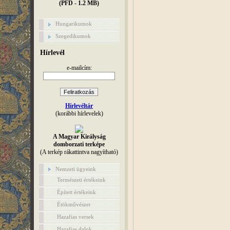
(PFD - 1.2 MB)
Hungarikumok
Szegedikumok
Hírlevél
e-mailcím:
Hírlevéltár
(korábbi hírlevelek)
A Magyar Királyság
domborzati terképe
(A terkép rákattintva nagyítható)
Nemzeti ügyeink
Természeti értékeink
Épített értékeink
Étökművészet
Hazafias versek
Hazafias dalok