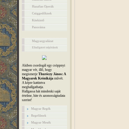
Hazafias Operák
Csüggedőknek
Kitekintő
Panoráma
Magyargyalázat
Elhallgatott népírtások
Akiben csordogál egy csöppnyi
magyar vér, illő, hogy
megismerje
Thuróczy János: A
Magyarok Krónikája
művét.
A képre kattintva
meghallgathatja.
Hallgassa hát mindenki saját
értelme, hite és azonosságtudata
szerint!
Magyar Regék
Regefilmek
Magyar Mesék