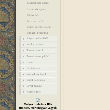
Elfeledett öreg kincsek
Turul labdajáték
Hírárudák
Lövölde-liget
Maros-menti Halálút
Szögedi nyelvünk
Szögedi vasút-emlékök
Mozdony-múzeum
Testvérvárosok
Testvérvárosi példák
Irattár
Képöslapok
Szögedi röplapok
Sajtóhíranyagok
Levél nekünk
Kapcsolapok
Mátyás Szabolcs - Illik
tudnom, mert magyar vagyok