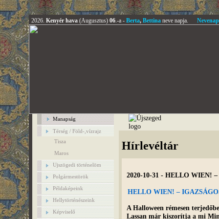
2026.
Kenyér hava
(Augusztus)
06
.-a -
Berta
,
Bettina
neve napja.
Nevenap
Manapság
Térség / Föld-,vízrajz
Tisza
Hírlevéltár
Maros
Ujszögedi történelöm
2020-10-31 - HELLO WIE
Polgármestörök
Példaképeink
HELLO WIEN! – IGAZSÁ
Hellytörténészeink
A Halloween rémesen terjedőbe
Képviselő
Lassan már kiszorítja a mi Mi