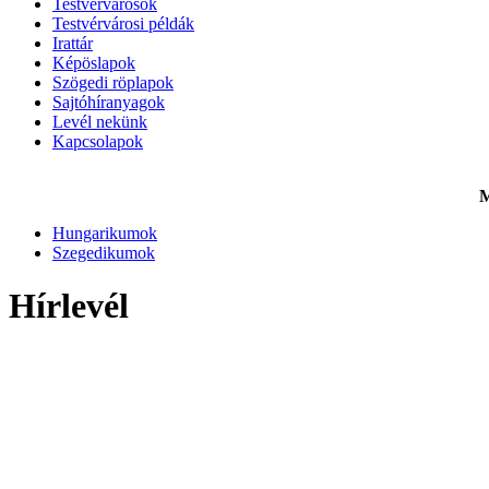
Testvérvárosok
Testvérvárosi példák
Irattár
Képöslapok
Szögedi röplapok
Sajtóhíranyagok
Levél nekünk
Kapcsolapok
M
Hungarikumok
Szegedikumok
Hírlevél