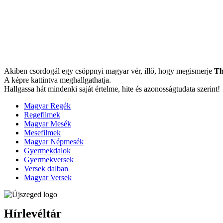
Akiben csordogál egy csöppnyi magyar vér, illő, hogy megismerje
Th
A képre kattintva meghallgathatja.
Hallgassa hát mindenki saját értelme, hite és azonosságtudata szerint!
Magyar Regék
Regefilmek
Magyar Mesék
Mesefilmek
Magyar Népmesék
Gyermekdalok
Gyermekversek
Versek dalban
Magyar Versek
Hírlevéltár