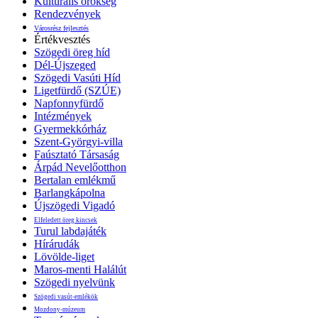
Kulturális örökség
Rendezvények
Városrész fejlesztés
Értékvesztés
Szögedi öreg híd
Dél-Újszeged
Szögedi Vasúti Híd
Ligetfürdő (SZÚE)
Napfonnyfürdő
Intézmények
Gyermekkórház
Szent-Györgyi-villa
Faúsztató Társaság
Árpád Nevelőotthon
Bertalan emlékmű
Barlangkápolna
Újszögedi Vigadó
Elfeledett öreg kincsek
Turul labdajáték
Hírárudák
Lövölde-liget
Maros-menti Halálút
Szögedi nyelvünk
Szögedi vasút-emlékök
Mozdony-múzeum