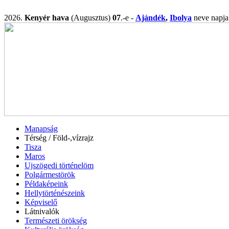
2026.
Kenyér hava
(Augusztus)
07
.-e -
Ajándék
,
Ibolya
neve nap
Manapság
Térség / Föld-,vízrajz
Tisza
Maros
Ujszögedi történelöm
Polgármestörök
Példaképeink
Hellytörténészeink
Képviselő
Látnivalók
Természeti örökség