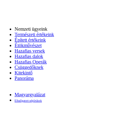
Nemzeti ügyeink
Természeti értékeink
Épített értékeink
Étökművészet
Hazafias versek
Hazafias dalok
Hazafias Operák
Csüggedőknek
Kitekintő
Panoráma
Magyargyalázat
Elhallgatott népírtások