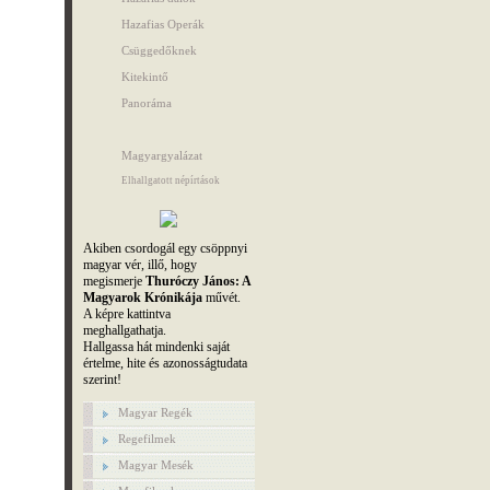
Hazafias Operák
Csüggedőknek
Kitekintő
Panoráma
Magyargyalázat
Elhallgatott népírtások
Akiben csordogál egy csöppnyi
magyar vér, illő, hogy
megismerje
Thuróczy János: A
Magyarok Krónikája
művét.
A képre kattintva
meghallgathatja.
Hallgassa hát mindenki saját
értelme, hite és azonosságtudata
szerint!
Magyar Regék
Regefilmek
Magyar Mesék