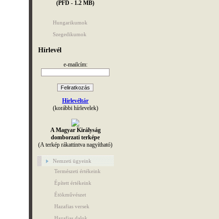
(PFD - 1.2 MB)
Hungarikumok
Szegedikumok
Hírlevél
e-mailcím:
Hírlevéltár
(korábbi hírlevelek)
A Magyar Királyság
domborzati terképe
(A terkép rákattintva nagyítható)
Nemzeti ügyeink
Természeti értékeink
Épített értékeink
Étökművészet
Hazafias versek
Hazafias dalok