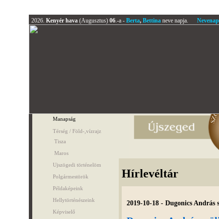
2026.
Kenyér hava
(Augusztus)
06
.-a -
Berta
,
Bettina
neve napja.
Nevenap
Manapság
Térség / Föld-,vízrajz
Tisza
Maros
Ujszögedi történelöm
Hírlevéltár
Polgármestörök
Példaképeink
Hellytörténészeink
2019-10-18 - Dugonics András 
Képviselő