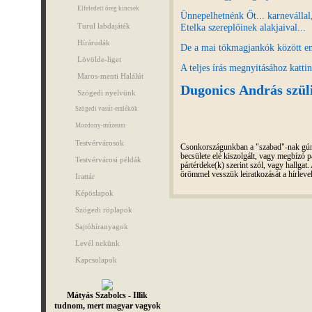
Elfeledett öreg kincsek
Ünnepelhetnénk Őt... karnevállal
Etelka szereplőinek alakjaival...
Turul labdajáték
Hírárudák
De a mai tökmagjankók között e
Lövölde-liget
A teljes írás megnyitásához katti
Maros-menti Halálút
Dugonics András szül
Szögedi nyelvünk
Szögedi vasút-emlékök
Mozdony-múzeum
Testvérvárosok
Csonkországunkban a "szabad"-nak gúnyo
becsülete elé kiszolgált, vagy megbízó pá
Testvérvárosi példák
pártérdeke(k) szerint szól, vagy hallga
örömmel vesszük leiratkozását a hírleve
Irattár
Képöslapok
Szögedi röplapok
Sajtóhíranyagok
Levél nekünk
Kapcsolapok
Mátyás Szabolcs - Illik
tudnom, mert magyar vagyok