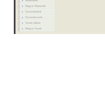
Mesefilmek
Magyar Népmesék
Gyermekdalok
Gyermekversek
Versek dalban
Magyar Versek