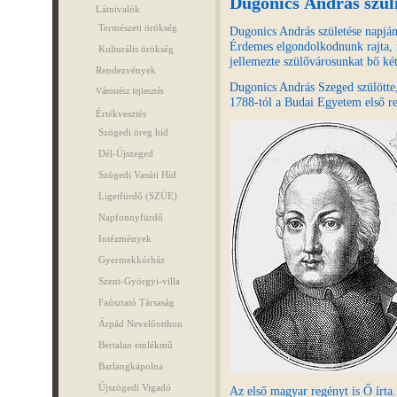
Dugonics András szül
Látnivalók
Természeti örökség
Dugonics András születése napjá
Érdemes elgondolkodnunk rajta, m
Kulturális örökség
jellemezte szülővárosunkat bő két
Rendezvények
Dugonics András Szeged szülötte, 
Városrész fejlesztés
1788-tól a Budai Egyetem első re
Értékvesztés
Szögedi öreg híd
Dél-Újszeged
Szögedi Vasúti Híd
Ligetfürdő (SZÚE)
Napfonnyfürdő
Intézmények
Gyermekkórház
Szent-Györgyi-villa
Faúsztató Társaság
Árpád Nevelőotthon
Bertalan emlékmű
Barlangkápolna
Újszögedi Vigadó
Az első magyar regényt is Ő írta. 