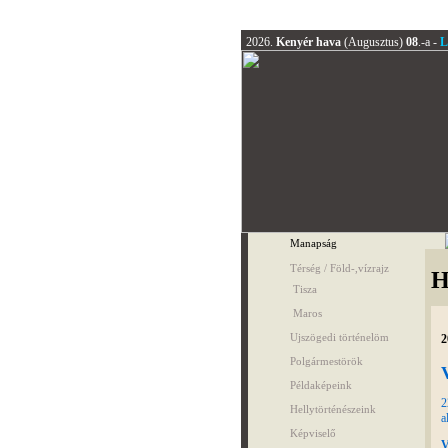
2026.
Kenyér hava
(Augusztus)
08
.-a -
L
Manapság
Térség / Föld-,vízrajz
H
Tisza
Maros
Ujszögedi történelöm
2
Polgármestörök
Példaképeink
2
Hellytörténészeink
a
Képviselő
V