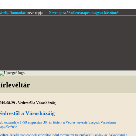
ászló
,
Domonkos
neve napja.
Nevenapra
/
Születésnapra magyar köszöntés
írlevéltár
019-08-29 - Vedrestől a Városházáig
Vedrestől a Városházáig
20 esztendeje 1799 augusztus 30.-án történt a Vedres tervezte Szegedi Városháza
lapkőletétele.
edres István
panteonbeli szobrától indul történelmi (jelentőségű) sétánk az Árkádoktól a