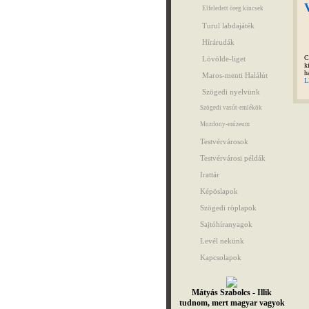
Elfeledett öreg kincsek
Turul labdajáték
Hírárudák
C
Lövölde-liget
k
h
Maros-menti Halálút
L
Szögedi nyelvünk
Szögedi vasút-emlékök
Mozdony-múzeum
Testvérvárosok
Testvérvárosi példák
Irattár
Képöslapok
Szögedi röplapok
Sajtóhíranyagok
Levél nekünk
Kapcsolapok
Mátyás Szabolcs - Illik
tudnom, mert magyar vagyok