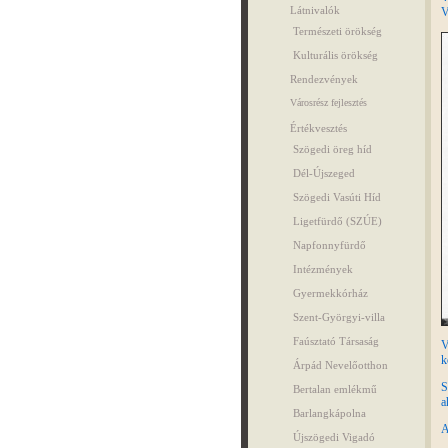
Látnivalók
V
Természeti örökség
Kulturális örökség
Rendezvények
Városrész fejlesztés
Értékvesztés
Szögedi öreg híd
Dél-Újszeged
Szögedi Vasúti Híd
Ligetfürdő (SZÚE)
Napfonnyfürdő
Intézmények
Gyermekkórház
Szent-Györgyi-villa
Faúsztató Társaság
V
k
Árpád Nevelőotthon
S
Bertalan emlékmű
a
Barlangkápolna
A
Újszögedi Vigadó