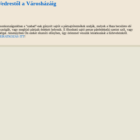
Vedrestől a Városházáig
sonkországunkban a "szabad"-nak gúnyolt sajtót a pártsajtótermékek uralják, melyek a Haza becsülete elé
iszolgált, vagy megbízó pártjaik érdekeit helyezik. E fősodratú sajtó persze pártérdeke(k) szerint szól, vagy
allgat. Amennyiben Ön ezeket részesíti előnyben, úgy örömmel vesszük leiratkozását a hírleveleinkről.
EIRATKOZÁS ITT
!