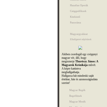
Hazafias Operák
Csüggedőknek
Kitekintő
Panoráma
Magyargyalázat
Elhallgatott népírtások
Akiben csordogál egy csöppnyi
magyar vér, illő, hogy
megismerje
Thuróczy János: A
Magyarok Krónikája
művét.
A képre kattintva
meghallgathatja.
Hallgassa hát mindenki saját
értelme, hite és azonosságtudata
szerint!
Magyar Regék
Regefilmek
Magyar Mesék