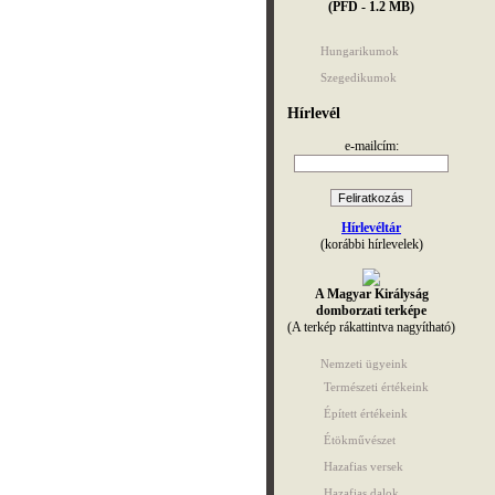
(PFD - 1.2 MB)
Hungarikumok
Szegedikumok
Hírlevél
e-mailcím:
Hírlevéltár
(korábbi hírlevelek)
A Magyar Királyság
domborzati terképe
(A terkép rákattintva nagyítható)
Nemzeti ügyeink
Természeti értékeink
Épített értékeink
Étökművészet
Hazafias versek
Hazafias dalok