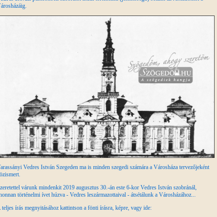
árosházáig.
arassányi Vedres István Szegeden ma is minden szegedi számára a Városháza tervezőjeként
özismert.
zeretettel várunk mindenkit 2019 augusztus 30.-án este 6-kor Vedres István szobránál,
honnan történelmi ívet húzva - Vedres leszármazottaival - átsétálunk a Városházához...
 teljes írás megnyitásához kattintson a fönti írásra, képre, vagy ide: