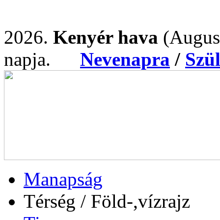
2026.
Kenyér hava
(Augus
napja.
Nevenapra
/
Szü
Manapság
Térség / Föld-,vízrajz