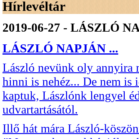
Hírlevéltár
2019-06-27 - LÁSZLÓ N
LÁSZLÓ NAPJÁN ...
László nevünk oly annyira
hinni is nehéz... De nem is 
kaptuk, Lászlónk lengyel éd
udvartartásától.
Illő hát mára László-köszön