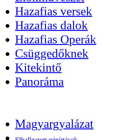
Hazafias versek
Hazafias dalok
Hazafias Operák
Csüggedőknek
Kitekintő
Panoráma
Magyargyalázat
Elhallgatott népírtások