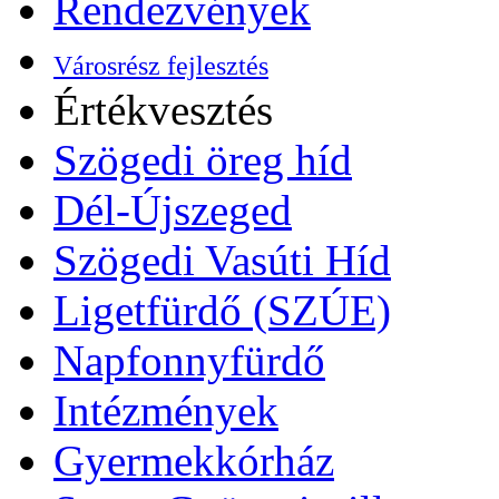
Rendezvények
Városrész fejlesztés
Értékvesztés
Szögedi öreg híd
Dél-Újszeged
Szögedi Vasúti Híd
Ligetfürdő (SZÚE)
Napfonnyfürdő
Intézmények
Gyermekkórház