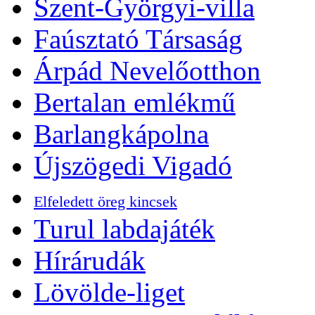
Szent-Györgyi-villa
Faúsztató Társaság
Árpád Nevelőotthon
Bertalan emlékmű
Barlangkápolna
Újszögedi Vigadó
Elfeledett öreg kincsek
Turul labdajáték
Hírárudák
Lövölde-liget