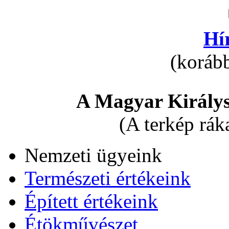
Hí
(korább
A Magyar Királys
(A terkép rák
Nemzeti ügyeink
Természeti értékeink
Épített értékeink
Étökművészet