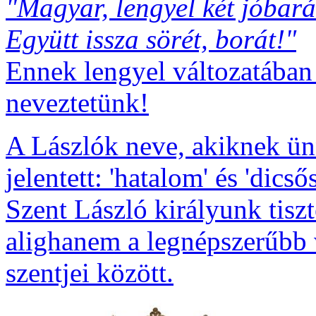
"Magyar, lengyel két jóbará
Együtt issza sörét, borát!"
Ennek lengyel változatában
neveztetünk!
A Lászlók neve, akiknek ünn
jelentett: 'hatalom' és 'dics
Szent László királyunk tiszte
alighanem a legnépszerűbb 
szentjei között.