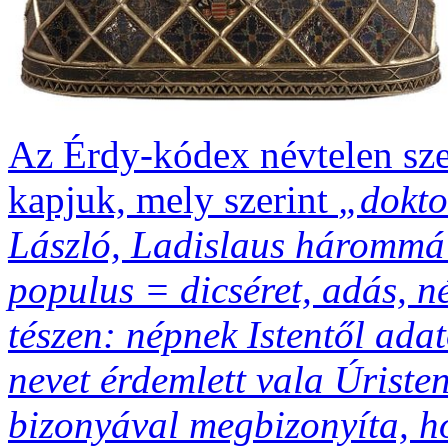
Az Érdy-kódex névtelen sze
kapjuk, mely szerint
„dokto
László, Ladislaus hárommá 
populus = dicséret, adás, n
tészen: népnek Istentől adat
nevet érdemlett vala Úristen
bizonyával megbizonyíta, 