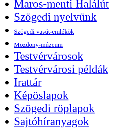
Maros-menti Halálút
Szögedi nyelvünk
Szögedi vasút-emlékök
Mozdony-múzeum
Testvérvárosok
Testvérvárosi példák
Irattár
Képöslapok
Szögedi röplapok
Sajtóhíranyagok