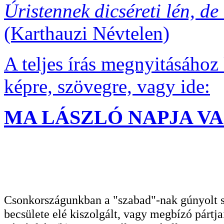
Úristennek dicséreti lén, d
(Karthauzi Névtelen)
A teljes írás megnyitásához 
képre, szövegre, vagy ide:
MA LÁSZLÓ NAPJA VAG
Csonkországunkban a "szabad"-nak gúnyolt sa
becsülete elé kiszolgált, vagy megbízó pártja