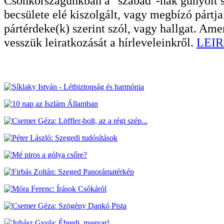
Csonkországunkban a "szabad"-nak gúnyolt sa
becsülete elé kiszolgált, vagy megbízó pártja
pártérdeke(k) szerint szól, vagy hallgat. A
vesszük leiratkozását a hírleveleinkről.
LEIR