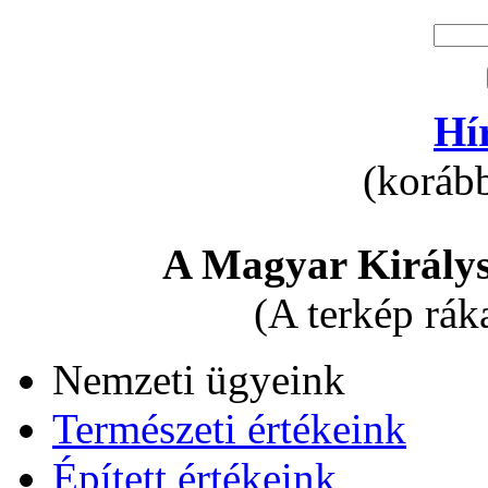
Hí
(korább
A Magyar Királys
(A terkép rák
Nemzeti ügyeink
Természeti értékeink
Épített értékeink