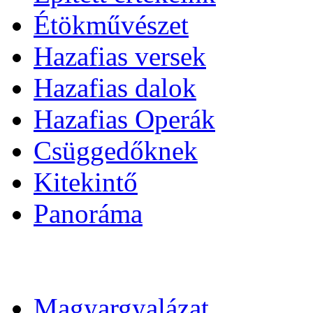
Étökművészet
Hazafias versek
Hazafias dalok
Hazafias Operák
Csüggedőknek
Kitekintő
Panoráma
Magyargyalázat