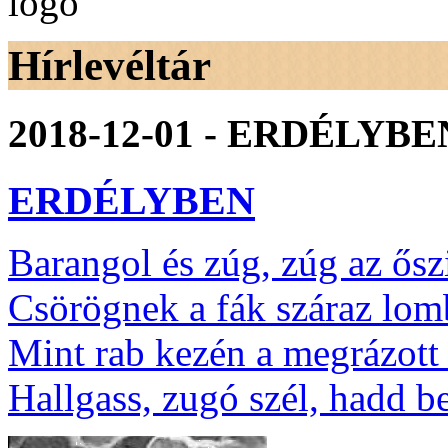
Hírlevéltár
2018-12-01 - ERDÉLYBE
ERDÉLYBEN
Barangol és zúg, zúg az őszi
Csörögnek a fák száraz lomb
Mint rab kezén a megrázott 
Hallgass, zugó szél, hadd b