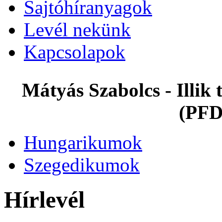
Sajtóhíranyagok
Levél nekünk
Kapcsolapok
Mátyás Szabolcs - Illi
(PFD
Hungarikumok
Szegedikumok
Hírlevél