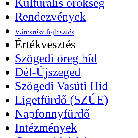
Kulturális örökség
Rendezvények
Városrész fejlesztés
Értékvesztés
Szögedi öreg híd
Dél-Újszeged
Szögedi Vasúti Híd
Ligetfürdő (SZÚE)
Napfonnyfürdő
Intézmények