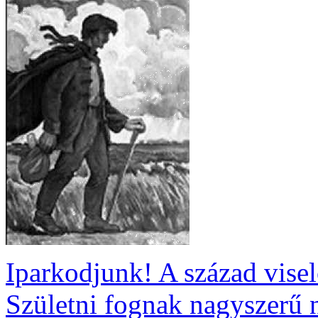
Iparkodjunk! A század visel
Születni fognak nagyszerű 