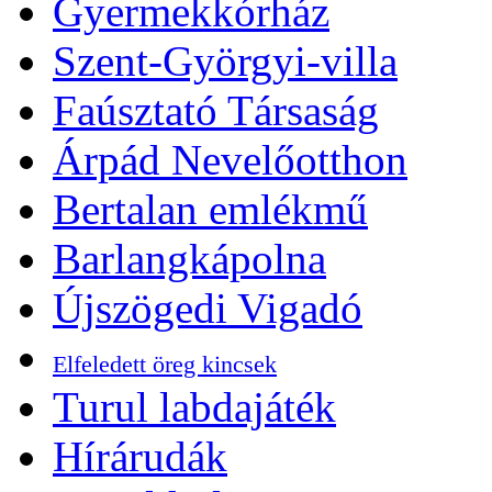
Gyermekkórház
Szent-Györgyi-villa
Faúsztató Társaság
Árpád Nevelőotthon
Bertalan emlékmű
Barlangkápolna
Újszögedi Vigadó
Elfeledett öreg kincsek
Turul labdajáték
Hírárudák