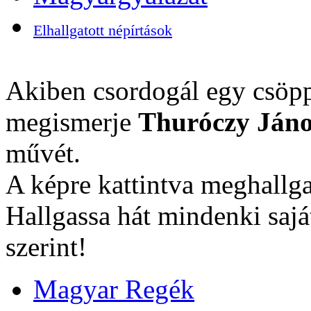
Elhallgatott népírtások
Akiben csordogál egy csöpp
megismerje
Thuróczy Jáno
művét.
A képre kattintva meghallga
Hallgassa hát mindenki sajá
szerint!
Magyar Regék