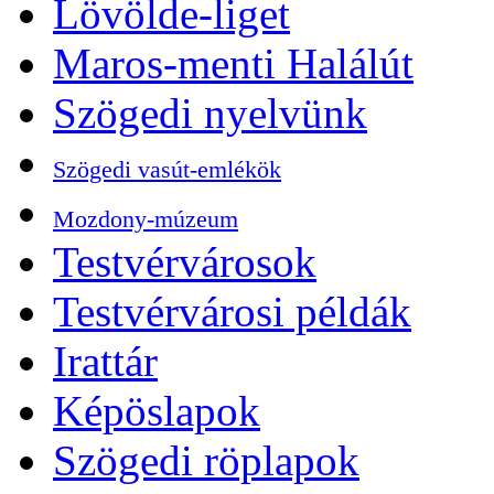
Lövölde-liget
Maros-menti Halálút
Szögedi nyelvünk
Szögedi vasút-emlékök
Mozdony-múzeum
Testvérvárosok
Testvérvárosi példák
Irattár
Képöslapok
Szögedi röplapok