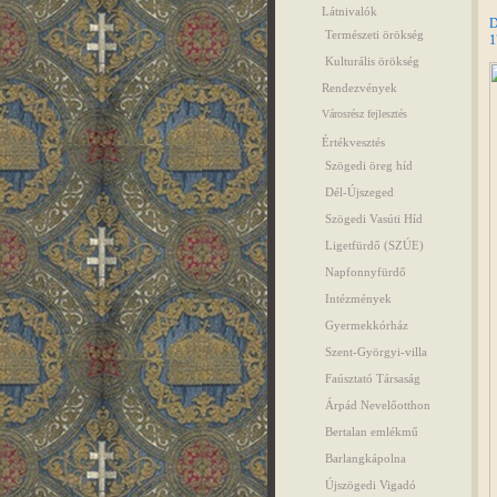
Látnivalók
D
Természeti örökség
1
Kulturális örökség
Rendezvények
Városrész fejlesztés
Értékvesztés
Szögedi öreg híd
Dél-Újszeged
Szögedi Vasúti Híd
Ligetfürdő (SZÚE)
Napfonnyfürdő
Intézmények
Gyermekkórház
Szent-Györgyi-villa
Faúsztató Társaság
Árpád Nevelőotthon
Bertalan emlékmű
Barlangkápolna
Újszögedi Vigadó