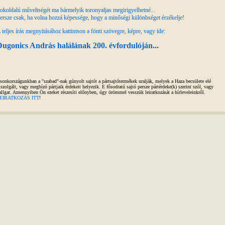
okoldalú műveltségét ma bármelyik toronyaljas megirigyelhetné...
ersze csak, ha volna hozzá képessége, hogy a minőségi különbséget érzékelje!
 teljes írás megnyitásához kattintson a fönti szövegre, képre, vagy ide:
ugonics András halálának 200. évfordulóján...
sonkországunkban a "szabad"-nak gúnyolt sajtót a pártsajtótermékek uralják, melyek a Haza becsülete elé
iszolgált, vagy megbízó pártjaik érdekeit helyezik. E fősodratú sajtó persze pártérdeke(k) szerint szól, vagy
allgat. Amennyiben Ön ezeket részesíti előnyben, úgy örömmel vesszük leiratkozását a hírleveleinkről.
EIRATKOZÁS ITT
!