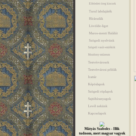
Elfeledett öreg kincsek
Turul labdajáték
Hírárudák
Lövölde-liget
Maros-menti Halálút
Szögedi nyelvünk
Szögedi vasút-emlékök
Mozdony-múzeum
Testvérvárosok
Testvérvárosi példák
Irattár
Képöslapok
Szögedi röplapok
Sajtóhíranyagok
Levél nekünk
Kapcsolapok
Mátyás Szabolcs - Illik
tudnom, mert magyar vagyok