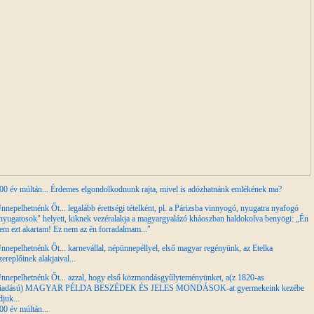
00 év múltán... Érdemes elgondolkodnunk rajta, mivel is adózhatnánk emlékének ma?
nnepelhetnénk Őt... legalább érettségi tételként, pl. a Párizsba vinnyogó, nyugatra nyafogó
nyugatosok" helyett, kiknek vezéralakja a magyargyalázó kháoszban haldokolva benyögi: „Én
em ezt akartam! Ez nem az én forradalmam..."
nnepelhetnénk Őt... karnevállal, népünnepéllyel, első magyar regényünk, az Etelka
zereplőinek alakjaival...
nnepelhetnénk Őt... azzal, hogy első közmondásgyűlyteményünket, a(z 1820-as
iadású) MAGYAR PÉLDA BESZÉDEK ÉS JELES MONDÁSOK-at gyermekeink kezébe
djuk...
00 év múltán...