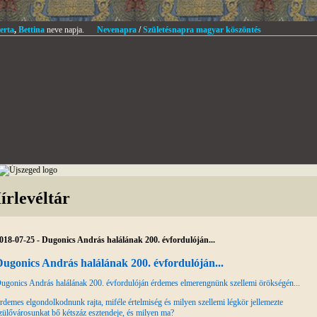
erta
,
Bettina
neve napja.
Nevenapra
/
Születésnapra magyar köszöntés
írlevéltár
018-07-25 - Dugonics András halálának 200. évfordulóján...
ugonics András halálának 200. évfordulóján...
ugonics András halálának 200. évfordulóján érdemes elmerengnünk szellemi örökségén...
rdemes elgondolkodnunk rajta, miféle értelmiség és milyen szellemi légkör jellemezte
zülővárosunkat bő kétszáz esztendeje, és milyen ma?