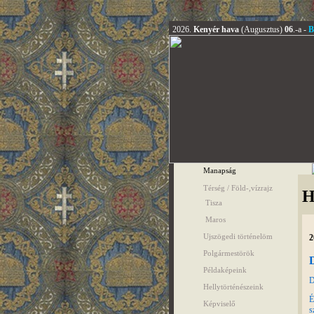
2026.
Kenyér hava
(Augusztus)
06
.-a -
B
Manapság
Térség / Föld-,vízrajz
H
Tisza
Maros
Ujszögedi történelöm
2
Polgármestörök
D
Példaképeink
D
Hellytörténészeink
É
Képviselő
s