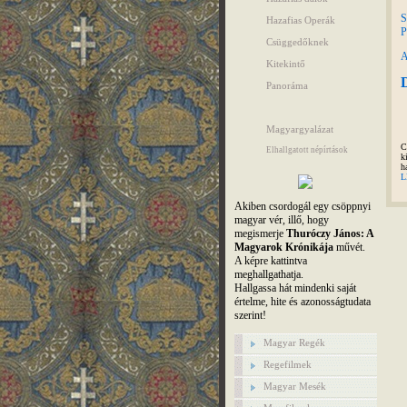
S
Hazafias Operák
P
Csüggedőknek
A
Kitekintő
D
Panoráma
Magyargyalázat
C
Elhallgatott népírtások
k
h
L
Akiben csordogál egy csöppnyi
magyar vér, illő, hogy
megismerje
Thuróczy János: A
Magyarok Krónikája
művét.
A képre kattintva
meghallgathatja.
Hallgassa hát mindenki saját
értelme, hite és azonosságtudata
szerint!
Magyar Regék
Regefilmek
Magyar Mesék