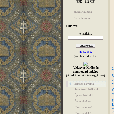
(PFD - 1.2 MB)
Hungarikumok
Szegedikumok
Hírlevél
e-mailcím:
Hírlevéltár
(korábbi hírlevelek)
A Magyar Királyság
2
domborzati terképe
(A terkép rákattintva nagyítható)
Ü
„
n
Nemzeti ügyeink
Természeti értékeink
Ü
s
Épített értékeink
Ü
Étökművészet
k
Hazafias versek
a
2
Hazafias dalok