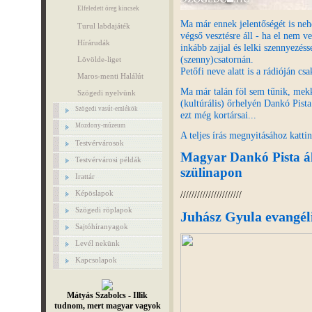
Elfeledett öreg kincsek
Ma már ennek jelentőségét is neh
Turul labdajáték
végső vesztésre áll - ha el nem v
Hírárudák
inkább zajjal és lelki szennyezé
(szenny)csatornán.
Lövölde-liget
Petőfi neve alatt is a rádióján cs
Maros-menti Halálút
Ma már talán föl sem tűnik, mekko
Szögedi nyelvünk
(kultúrális) őrhelyén Dankó Pista
Szögedi vasút-emlékök
ezt még kortársai...
Mozdony-múzeum
A teljes írás megnyitásához kattin
Testvérvárosok
Magyar Dankó Pista áld
Testvérvárosi példák
szülinapon
Irattár
//////////////////////
Képöslapok
Szögedi röplapok
Juhász Gyula evangél
Sajtóhíranyagok
Levél nekünk
Kapcsolapok
Mátyás Szabolcs - Illik
tudnom, mert magyar vagyok