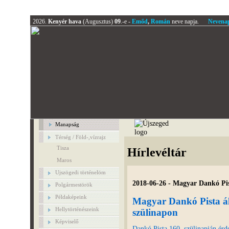
2026.
Kenyér hava
(Augusztus)
09
.-e -
Emőd
,
Román
neve napja.
Nevena
Manapság
Térség / Föld-,vízrajz
Tisza
Hírlevéltár
Maros
Ujszögedi történelöm
2018-06-26 - Magyar Dankó Pist
Polgármestörök
Példaképeink
Magyar Dankó Pista áld
Hellytörténészeink
szülinapon
Képviselő
Dankó Pista 160. szülinapján érd