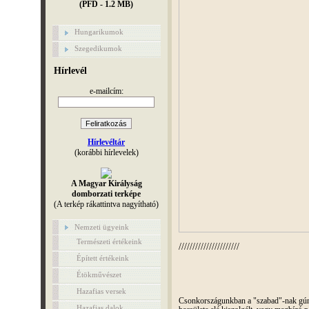
(PFD - 1.2 MB)
Hungarikumok
Szegedikumok
Hírlevél
e-mailcím:
Hírlevéltár
(korábbi hírlevelek)
A Magyar Királyság
domborzati terképe
(A terkép rákattintva nagyítható)
Nemzeti ügyeink
Természeti értékeink
//////////////////////
Épített értékeink
Étökművészet
Hazafias versek
Csonkországunkban a "szabad"-nak gúnyo
Hazafias dalok