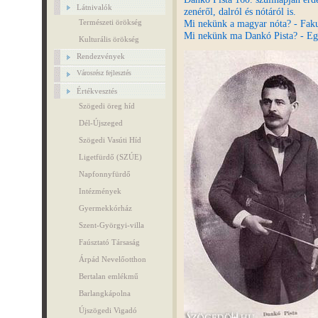
Látnivalók
zenéről, dalról és nótáról is.
Mi nekünk a magyar nóta? - Faku
Természeti örökség
Mi nekünk ma Dankó Pista? - Eg
Kulturális örökség
Rendezvények
Városrész fejlesztés
Értékvesztés
Szögedi öreg híd
Dél-Újszeged
Szögedi Vasúti Híd
Ligetfürdő (SZÚE)
Napfonnyfürdő
Intézmények
Gyermekkórház
Szent-Györgyi-villa
Faúsztató Társaság
Árpád Nevelőotthon
Bertalan emlékmű
Barlangkápolna
Újszögedi Vigadó