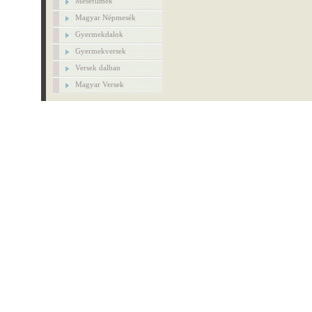
Mesefilmek
Magyar Népmesék
Gyermekdalok
Gyermekversek
Versek dalban
Magyar Versek