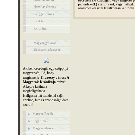
becsülete elé kiszolgált, vagy megbízó pá
pártérdeke(k) szerint szól, vagy hallga
Hazafias Operák
örömmel vesszük leiratkozását a hírleve
Csüggedőknek
Kitekintő
Panoráma
Magyargyalázat
Elhallgatott népírtások
Akiben csordogál egy csöppnyi
magyar vér, illő, hogy
megismerje
Thuróczy János: A
Magyarok Krónikája
művét.
A képre kattintva
meghallgathatja.
Hallgassa hát mindenki saját
értelme, hite és azonosságtudata
szerint!
Magyar Regék
Regefilmek
Magyar Mesék