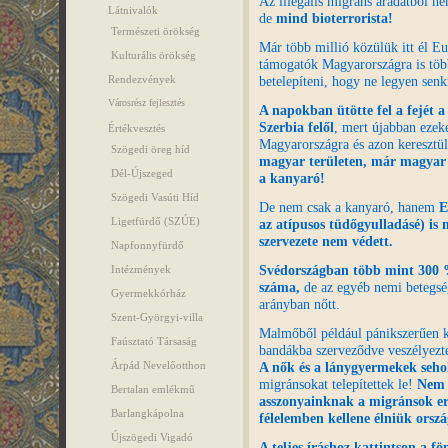
Az illegális migráns áradatból ne
Látnivalók
de
mind bioterrorista!
Természeti örökség
Már több millió közülük itt él Eu
Kulturális örökség
támogatók Magyarországra is több 
betelepíteni, hogy ne legyen sen
Rendezvények
Városrész fejlesztés
A napokban ütötte fel a fejét
Szerbia felől
, mert újabban ezek
Értékvesztés
Magyarországra és azon keresztü
Szögedi öreg híd
magyar területen, már magyar 
Dél-Újszeged
a kanyaró!
Szögedi Vasúti Híd
De nem csak a kanyaró, hanem
E
Ligetfürdő (SZÚE)
az atípusos tüdőgyulladásé) is
szervezete nem védett.
Napfonnyfürdő
Svédországban több mint 300 %
Intézmények
száma,
de az egyéb nemi betegsé
Gyermekkórház
arányban nőtt.
Szent-Györgyi-villa
Malmőből például pánikszerűen k
Faúsztató Társaság
bandákba szerveződve veszélyeztet
A nők és a lánygyermekek seho
Árpád Nevelőotthon
migránsokat telepítettek le!
Nem 
Bertalan emlékmű
asszonyainknak a migránsok er
Barlangkápolna
félelemben kellene élniük orsz
Újszögedi Vigadó
A teljes íráshoz kattintson a fö