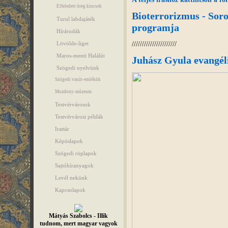
Elfeledett öreg kincsek
Bioterrorizmus - Soro
Turul labdajáték
programja
Hírárudák
//////////////////////
Lövölde-liget
Maros-menti Halálút
Juhász Gyula evangél
Szögedi nyelvünk
Szögedi vasút-emlékök
Mozdony-múzeum
Testvérvárosok
Testvérvárosi példák
Irattár
Képöslapok
Szögedi röplapok
Sajtóhíranyagok
Levél nekünk
Kapcsolapok
Mátyás Szabolcs - Illik
tudnom, mert magyar vagyok