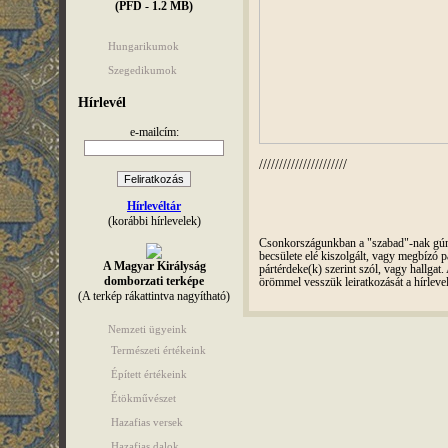
(PFD - 1.2 MB)
Hungarikumok
Szegedikumok
Hírlevél
e-mailcím:
//////////////////////
Hírlevéltár
(korábbi hírlevelek)
Csonkországunkban a "szabad"-nak gúnyo
becsülete elé kiszolgált, vagy megbízó pá
A Magyar Királyság
pártérdeke(k) szerint szól, vagy hallga
domborzati terképe
örömmel vesszük leiratkozását a hírleve
(A terkép rákattintva nagyítható)
Nemzeti ügyeink
Természeti értékeink
Épített értékeink
Étökművészet
Hazafias versek
Hazafias dalok