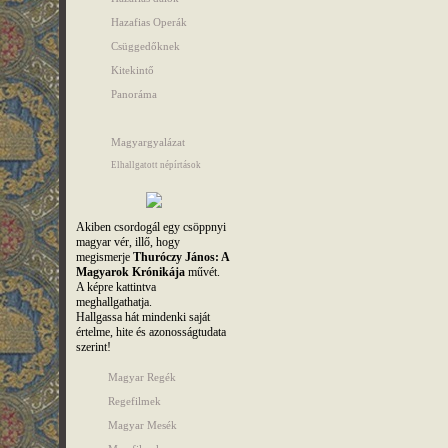
Hazafias Operák
Csüggedőknek
Kitekintő
Panoráma
Magyargyalázat
Elhallgatott népírtások
Akiben csordogál egy csöppnyi
magyar vér, illő, hogy
megismerje
Thuróczy János: A
Magyarok Krónikája
művét.
A képre kattintva
meghallgathatja.
Hallgassa hát mindenki saját
értelme, hite és azonosságtudata
szerint!
Magyar Regék
Regefilmek
Magyar Mesék