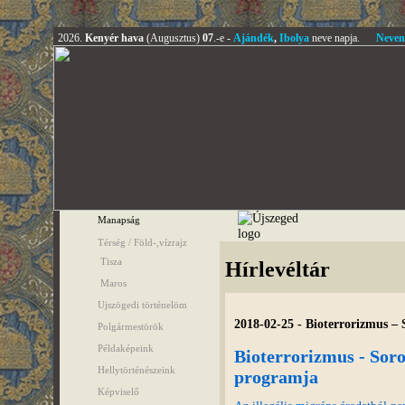
2026.
Kenyér hava
(Augusztus)
07
.-e -
Ajándék
,
Ibolya
neve napja.
Neven
Manapság
Térség / Föld-,vízrajz
Tisza
Hírlevéltár
Maros
Ujszögedi történelöm
2018-02-25 - Bioterrorizmus – 
Polgármestörök
Példaképeink
Bioterrorizmus - Soro
Hellytörténészeink
programja
Képviselő