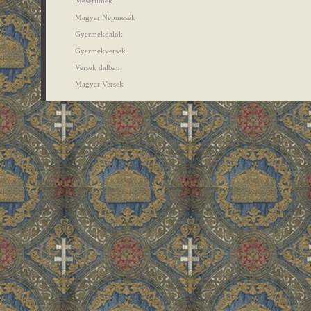
Mesefilmek
Magyar Népmesék
Gyermekdalok
Gyermekversek
Versek dalban
Magyar Versek