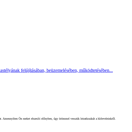
kastélyának felújításában, beüzemelésében, működtetésében...
gat. Amennyiben Ön ezeket részesíti előnyben, úgy örömmel vesszük leiratkozását a hírleveleinkről.