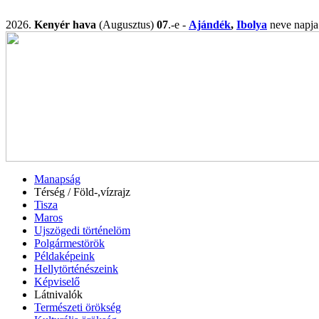
2026.
Kenyér hava
(Augusztus)
07
.-e -
Ajándék
,
Ibolya
neve nap
Manapság
Térség / Föld-,vízrajz
Tisza
Maros
Ujszögedi történelöm
Polgármestörök
Példaképeink
Hellytörténészeink
Képviselő
Látnivalók
Természeti örökség