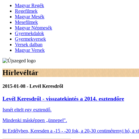
Magyar Regék
Regefilmek
Magyar Mesék
Mesefilmek
Magyar Népmesék
Gyermekdalok
Gyermekversek
Versek dalban
Magyar Versek
Hírlevéltár
2015-01-08 - Levél Keresdről
Levél Keresdről - visszatekintés a 2014. esztendőre
Ismét eltelt egy esztendő.
Mindenki másképpen „ünnepel".
Itt Erdélyben, Keresden a -15 - -20 fok, a 20-30 centiméternyi hó, a vi