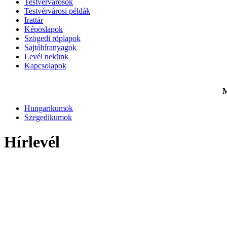
Testvérvárosok
Testvérvárosi példák
Irattár
Képöslapok
Szögedi röplapok
Sajtóhíranyagok
Levél nekünk
Kapcsolapok
M
Hungarikumok
Szegedikumok
Hírlevél