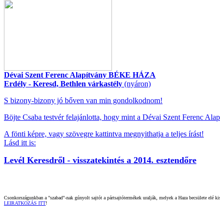
Dévai Szent Ferenc Alapítvány BÉKE HÁZA
Erdély - Keresd, Bethlen várkastély
(nyáron)
S bizony-bizony jó bőven van min gondolkodnom!
Böjte Csaba testvér felajánlotta, hogy mint a Dévai Szent Ferenc Ala
A fönti képre, vagy szövegre kattintva megnyithatja a teljes írást!
Lásd itt is:
Levél Keresdről - visszatekintés a 2014. esztendőre
Csonkországunkban a "szabad"-nak gúnyolt sajtót a pártsajtótermékek uralják, melyek a Haza becsülete elé kisz
LEIRATKOZÁS ITT
!