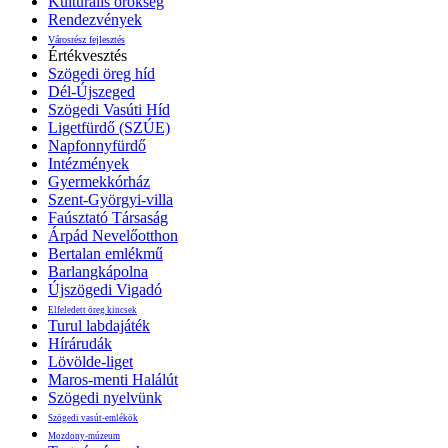
Kulturális örökség
Rendezvények
Városrész fejlesztés
Értékvesztés
Szögedi öreg híd
Dél-Újszeged
Szögedi Vasúti Híd
Ligetfürdő (SZÚE)
Napfonnyfürdő
Intézmények
Gyermekkórház
Szent-Györgyi-villa
Faúsztató Társaság
Árpád Nevelőotthon
Bertalan emlékmű
Barlangkápolna
Újszögedi Vigadó
Elfeledett öreg kincsek
Turul labdajáték
Hírárudák
Lövölde-liget
Maros-menti Halálút
Szögedi nyelvünk
Szögedi vasút-emlékök
Mozdony-múzeum