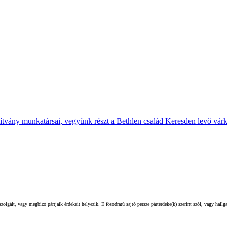
pítvány munkatársai, vegyünk részt a Bethlen család Keresden levő vár
olgált, vagy megbízó pártjaik érdekeit helyezik. E fősodratú sajtó persze pártérdeke(k) szerint szól, vagy hall