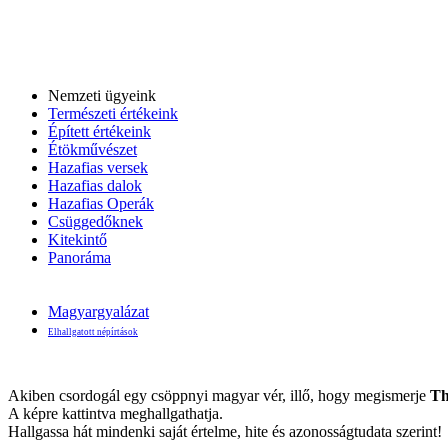
Nemzeti ügyeink
Természeti értékeink
Épített értékeink
Étökművészet
Hazafias versek
Hazafias dalok
Hazafias Operák
Csüggedőknek
Kitekintő
Panoráma
Magyargyalázat
Elhallgatott népírtások
Akiben csordogál egy csöppnyi magyar vér, illő, hogy megismerje
Th
A képre kattintva meghallgathatja.
Hallgassa hát mindenki saját értelme, hite és azonosságtudata szerint!