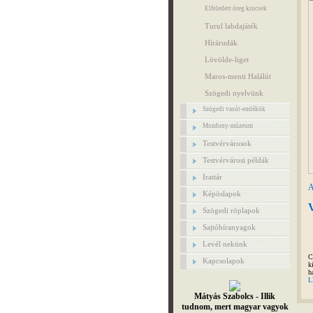
Elfeledett öreg kincsek
Turul labdajáték
Hírárudák
Lövölde-liget
Maros-menti Halálút
Szögedi nyelvünk
Szögedi vasút-emlékök
Mozdony-múzeum
Testvérvárosok
Testvérvárosi példák
Irattár
A
Képöslapok
Szögedi röplapok
Sajtóhíranyagok
Levél nekünk
C
Kapcsolapok
k
h
L
Mátyás Szabolcs - Illik
tudnom, mert magyar vagyok