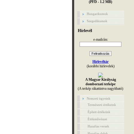
(PFD - 1.2 MB)
Hungarikumok
Szegedikumok
Hírlevél
e-mailcím:
Hírlevéltár
(korábbi hírlevelek)
A Magyar Királyság
domborzati terképe
(A terkép rákattintva nagyítható)
Nemzeti ügyeink
Természeti értékeink
Épített értékeink
Étökművészet
Hazafias versek
Hazafias dalok