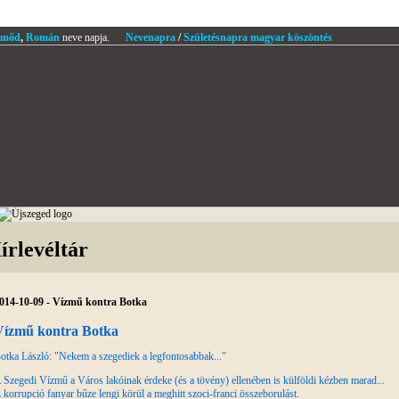
mőd
,
Román
neve napja.
Nevenapra
/
Születésnapra magyar köszöntés
írlevéltár
014-10-09 - Vízmű kontra Botka
Vízmű kontra Botka
otka László: "Nekem a szegediek a legfontosabbak..."
 Szegedi Vízmű a Város lakóinak érdeke (és a tövény) ellenében is külföldi kézben marad...
 korrupció fanyar bűze lengi körül a meghitt szoci-franci összeborulást.