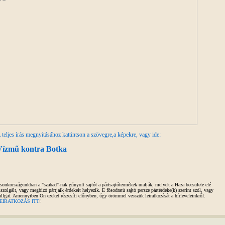
 teljes írás megnyitásához kattintson a szövegre,a képekre, vagy ide:
Vízmű kontra Botka
sonkországunkban a "szabad"-nak gúnyolt sajtót a pártsajtótermékek uralják, melyek a Haza becsülete elé
iszolgált, vagy megbízó pártjaik érdekeit helyezik. E fősodratú sajtó persze pártérdeke(k) szerint szól, vagy
allgat. Amennyiben Ön ezeket részesíti előnyben, úgy örömmel vesszük leiratkozását a hírleveleinkről.
EIRATKOZÁS ITT
!