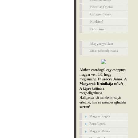
Hazafias Operák
Csüggedőknek
Kitekintő
Panoráma
Magyargyalázat
Elhallgatott népírtások
Akiben csordogál egy csöppnyi
magyar vér, illő, hogy
megismerje
Thuróczy János: A
Magyarok Krónikája
művét.
A képre kattintva
meghallgathatja.
Hallgassa hát mindenki saját
értelme, hite és azonosságtudata
szerint!
Magyar Regék
Regefilmek
Magyar Mesék