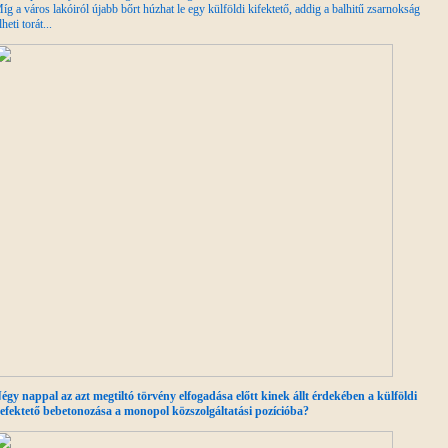
íg a város lakóiról újabb bőrt húzhat le egy külföldi kifektető, addig a balhitű zsarnokság
lheti torát...
égy nappal az azt megtiltó törvény elfogadása előtt kinek állt érdekében a külföldi
efektető bebetonozása a monopol közszolgáltatási pozícióba?