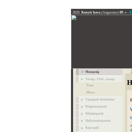
2026.
Kenyér hava
(Augusztus)
09
.-e -
E
Manapság
Térség / Föld-,vízrajz
H
Tisza
Maros
Ujszögedi történelöm
2
Polgármestörök
Példaképeink
B
Hellytörténészeink
A
Képviselő
A