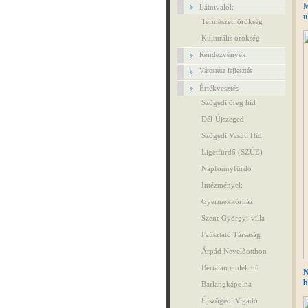
M
Látnivalók
ü
Természeti örökség
Kulturális örökség
Rendezvények
Városrész fejlesztés
Értékvesztés
Szögedi öreg híd
Dél-Újszeged
Szögedi Vasúti Híd
Ligetfürdő (SZÚE)
Napfonnyfürdő
Intézmények
Gyermekkórház
Szent-Györgyi-villa
Faúsztató Társaság
Árpád Nevelőotthon
Bertalan emlékmű
N
b
Barlangkápolna
Újszögedi Vigadó