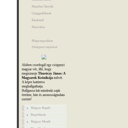
Hazafias Operák
Csüggedőknek
Kitekintő
Panoráma
Magyargyalázat
Elhallgatott népírtások
Akiben csordogál egy csöppnyi
magyar vér, illő, hogy
megismerje
Thuróczy János: A
Magyarok Krónikája
művét.
A képre kattintva
meghallgathatja.
Hallgassa hát mindenki saját
értelme, hite és azonosságtudata
szerint!
Magyar Regék
Regefilmek
Magyar Mesék