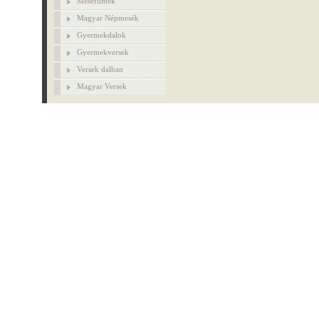
Mesefilmek
Magyar Népmesék
Gyermekdalok
Gyermekversek
Versek dalban
Magyar Versek