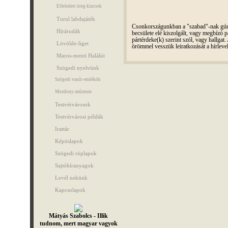
Elfeledett öreg kincsek
Turul labdajáték
Csonkországunkban a "szabad"-nak gúnyo
Hírárudák
becsülete elé kiszolgált, vagy megbízó pá
pártérdeke(k) szerint szól, vagy hallga
Lövölde-liget
örömmel vesszük leiratkozását a hírleve
Maros-menti Halálút
Szögedi nyelvünk
Szögedi vasút-emlékök
Mozdony-múzeum
Testvérvárosok
Testvérvárosi példák
Irattár
Képöslapok
Szögedi röplapok
Sajtóhíranyagok
Levél nekünk
Kapcsolapok
Mátyás Szabolcs - Illik
tudnom, mert magyar vagyok