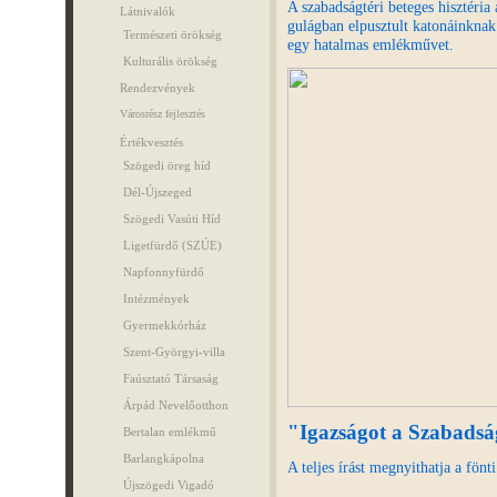
A szabadságtéri beteges hisztéria 
Látnivalók
gulágban elpusztult katonáinknak 
Természeti örökség
egy hatalmas emlékművet.
Kulturális örökség
Rendezvények
Városrész fejlesztés
Értékvesztés
Szögedi öreg híd
Dél-Újszeged
Szögedi Vasúti Híd
Ligetfürdő (SZÚE)
Napfonnyfürdő
Intézmények
Gyermekkórház
Szent-Györgyi-villa
Faúsztató Társaság
Árpád Nevelőotthon
"Igazságot a Szabadsá
Bertalan emlékmű
Barlangkápolna
A teljes írást megnyithatja a fönt
Újszögedi Vigadó