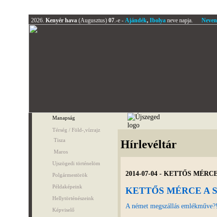
2026.
Kenyér hava
(Augusztus)
07
.-e -
Ajándék
,
Ibolya
neve napja.
Neven
Manapság
Térség / Föld-,vízrajz
Tisza
Hírlevéltár
Maros
Ujszögedi történelöm
2014-07-04 - KETTŐS MÉR
Polgármestörök
Példaképeink
KETTŐS MÉRCE A 
Hellytörténészeink
A német megszállás emlékműve?!
Képviselő