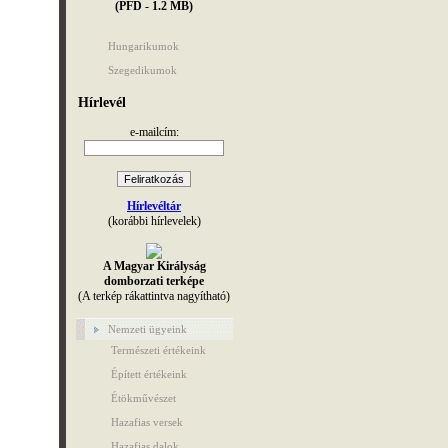
(PFD - 1.2 MB)
Hungarikumok
Szegedikumok
Hírlevél
e-mailcím:
Hírlevéltár
(korábbi hírlevelek)
A Magyar Királyság
domborzati terképe
(A terkép rákattintva nagyítható)
Nemzeti ügyeink
Természeti értékeink
Épített értékeink
Étökművészet
Hazafias versek
Hazafias dalok