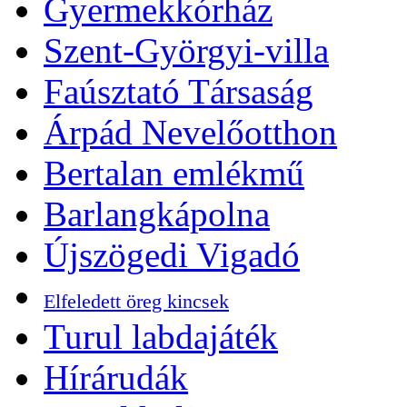
Gyermekkórház
Szent-Györgyi-villa
Faúsztató Társaság
Árpád Nevelőotthon
Bertalan emlékmű
Barlangkápolna
Újszögedi Vigadó
Elfeledett öreg kincsek
Turul labdajáték
Hírárudák