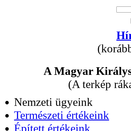
Hí
(korább
A Magyar Királys
(A terkép rák
Nemzeti ügyeink
Természeti értékeink
Épített értékeink