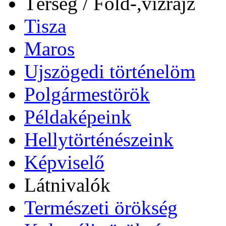
Térség / Föld-,vízrajz
Tisza
Maros
Ujszögedi történelöm
Polgármestörök
Példaképeink
Hellytörténészeink
Képviselő
Látnivalók
Természeti örökség