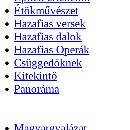
Étökművészet
Hazafias versek
Hazafias dalok
Hazafias Operák
Csüggedőknek
Kitekintő
Panoráma
Magyargyalázat