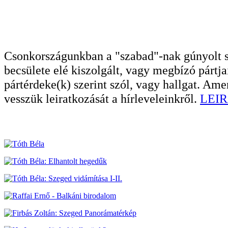
Csonkországunkban a "szabad"-nak gúnyolt sa
becsülete elé kiszolgált, vagy megbízó pártja
pártérdeke(k) szerint szól, vagy hallgat. A
vesszük leiratkozását a hírleveleinkről.
LEIR