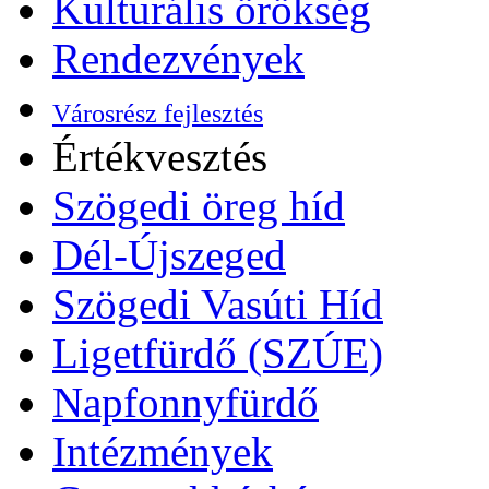
Kulturális örökség
Rendezvények
Városrész fejlesztés
Értékvesztés
Szögedi öreg híd
Dél-Újszeged
Szögedi Vasúti Híd
Ligetfürdő (SZÚE)
Napfonnyfürdő
Intézmények