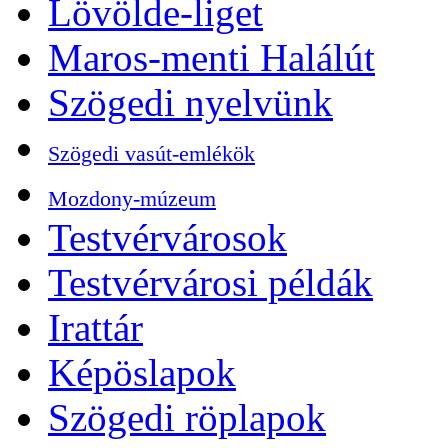
Lövölde-liget
Maros-menti Halálút
Szögedi nyelvünk
Szögedi vasút-emlékök
Mozdony-múzeum
Testvérvárosok
Testvérvárosi példák
Irattár
Képöslapok
Szögedi röplapok