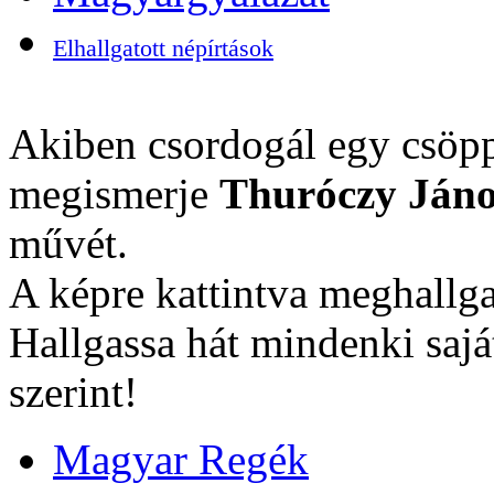
Elhallgatott népírtások
Akiben csordogál egy csöpp
megismerje
Thuróczy Jáno
művét.
A képre kattintva meghallga
Hallgassa hát mindenki sajá
szerint!
Magyar Regék