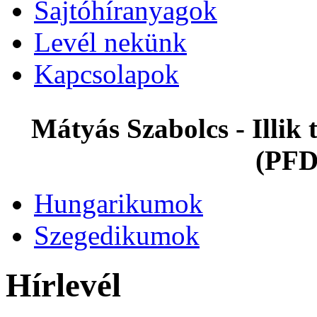
Sajtóhíranyagok
Levél nekünk
Kapcsolapok
Mátyás Szabolcs - Illi
(PFD
Hungarikumok
Szegedikumok
Hírlevél