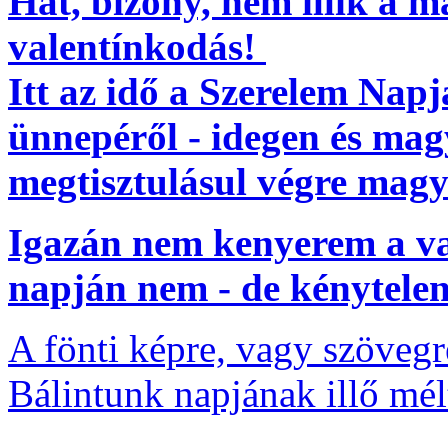
Hát, bizony, nem illik a 
valentínkodás!
Itt az idő a Szerelem Napj
ünnepéről - idegen és ma
megtisztulásul végre magy
Igazán nem kenyerem a va
napján nem - de kénytelen l
A fönti képre, vagy szövegr
Bálintunk napjának illő mél