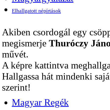
Elhallgatott népírtások
Akiben csordogál egy csöpp
megismerje
Thuróczy Jáno
művét.
A képre kattintva meghallga
Hallgassa hát mindenki sajá
szerint!
Magyar Regék