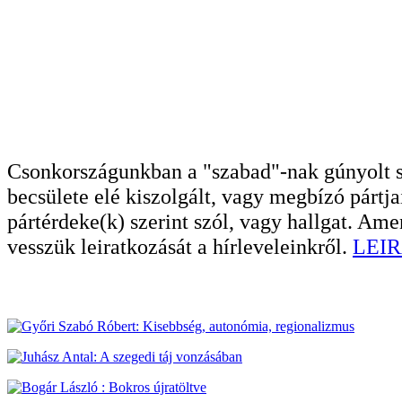
Csonkországunkban a "szabad"-nak gúnyolt sa
becsülete elé kiszolgált, vagy megbízó pártja
pártérdeke(k) szerint szól, vagy hallgat. A
vesszük leiratkozását a hírleveleinkről.
LEIR