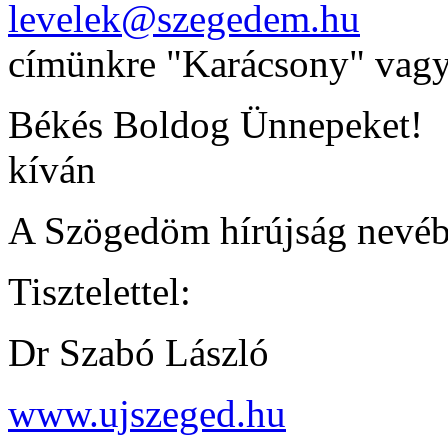
levelek@szegedem.hu
címünkre "Karácsony" vagy
Békés Boldog Ünnepeket!
kíván
A Szögedöm hírújság nevé
Tisztelettel:
Dr Szabó László
www.ujszeged.hu