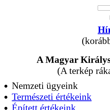
Hí
(korább
A Magyar Királys
(A terkép rák
Nemzeti ügyeink
Természeti értékeink
Épített értékeink