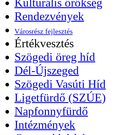
Kulturális örökség
Rendezvények
Városrész fejlesztés
Értékvesztés
Szögedi öreg híd
Dél-Újszeged
Szögedi Vasúti Híd
Ligetfürdő (SZÚE)
Napfonnyfürdő
Intézmények