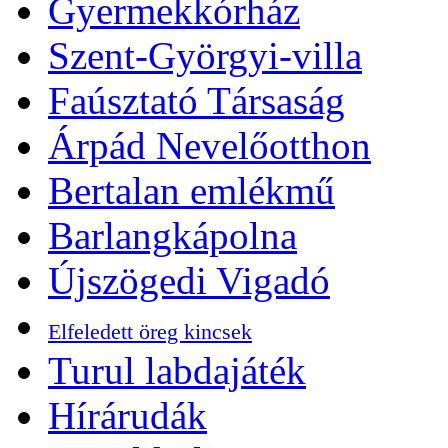
Gyermekkórház
Szent-Györgyi-villa
Faúsztató Társaság
Árpád Nevelőotthon
Bertalan emlékmű
Barlangkápolna
Újszögedi Vigadó
Elfeledett öreg kincsek
Turul labdajáték
Hírárudák