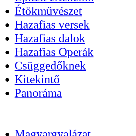
Étökművészet
Hazafias versek
Hazafias dalok
Hazafias Operák
Csüggedőknek
Kitekintő
Panoráma
Magyargyalázat