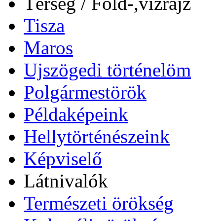
Térség / Föld-,vízrajz
Tisza
Maros
Ujszögedi történelöm
Polgármestörök
Példaképeink
Hellytörténészeink
Képviselő
Látnivalók
Természeti örökség