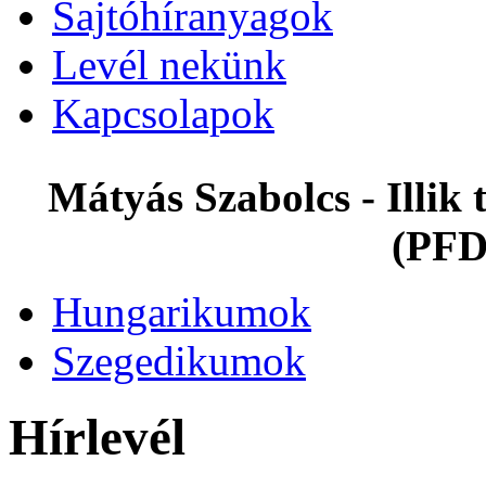
Sajtóhíranyagok
Levél nekünk
Kapcsolapok
Mátyás Szabolcs - Illi
(PFD
Hungarikumok
Szegedikumok
Hírlevél