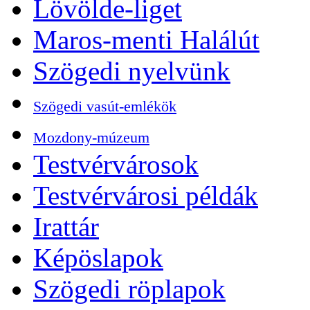
Lövölde-liget
Maros-menti Halálút
Szögedi nyelvünk
Szögedi vasút-emlékök
Mozdony-múzeum
Testvérvárosok
Testvérvárosi példák
Irattár
Képöslapok
Szögedi röplapok