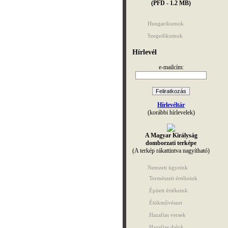
(PFD - 1.2 MB)
Hungarikumok
Szegedikumok
Hírlevél
e-mailcím:
Hírlevéltár
(korábbi hírlevelek)
A Magyar Királyság
domborzati terképe
(A terkép rákattintva nagyítható)
Nemzeti ügyeink
Természeti értékeink
Épített értékeink
Étökművészet
Hazafias versek
Hazafias dalok