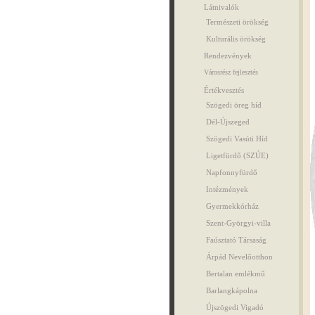
Látnivalók
Természeti örökség
Kulturális örökség
Rendezvények
Városrész fejlesztés
Értékvesztés
Szögedi öreg híd
Dél-Újszeged
Szögedi Vasúti Híd
Ligetfürdő (SZÚE)
Napfonnyfürdő
Intézmények
Gyermekkórház
Szent-Györgyi-villa
Faúsztató Társaság
Árpád Nevelőotthon
Bertalan emlékmű
Barlangkápolna
Újszögedi Vigadó