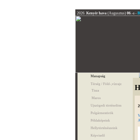
2026.
Kenyér hava
(Augusztus)
06
.-a -
B
Manapság
Térség / Föld-,vízrajz
H
Tisza
Maros
Ujszögedi történelöm
2
Polgármestörök
V
A
Példaképeink
Hellytörténészeink
Képviselő