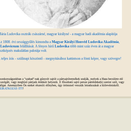
ária Ludovika osztrák császárné, magyar királyné - a magyar hadi akadémia alapítója
z 1808. évi országgyűlés kimondta a
Magyar Királyi Honvéd Ludovika Akadémia
,
a
Ludoviceum
felállítását. A fényes hírű
Ludovika
több mint száz éven át a magyar
isztképzés makulátlan palotája volt.
 teljes írás - szülinapi köszöntő - megnyitásához kattintson a fönti képre, vagy szövegre!
sonkországunkban a "szabad"-nak gúnyolt sajtót a pártsajtótermékek uralják, melyek a Haza becsülete elé
iszolgált, vagy megbízó pártjaik érdekeit helyezik. E fősodratú sajtó persze pártérdeke(k) szerint szól, vagy
allgat. Amennyiben Ön ezeket részesíti előnyben, úgy örömmel vesszük leiratkozását a hírleveleinkről.
EIRATKOZÁS ITT
!