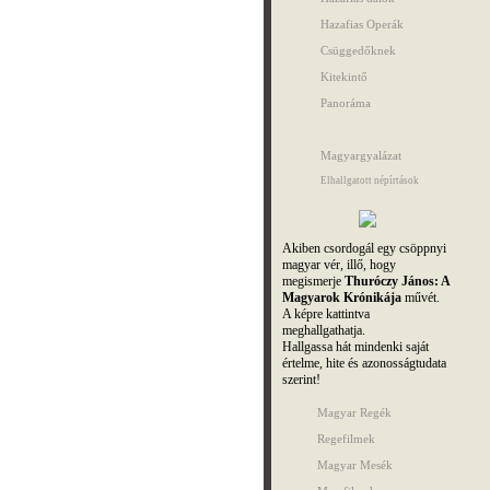
Hazafias Operák
Csüggedőknek
Kitekintő
Panoráma
Magyargyalázat
Elhallgatott népírtások
Akiben csordogál egy csöppnyi
magyar vér, illő, hogy
megismerje
Thuróczy János: A
Magyarok Krónikája
művét.
A képre kattintva
meghallgathatja.
Hallgassa hát mindenki saját
értelme, hite és azonosságtudata
szerint!
Magyar Regék
Regefilmek
Magyar Mesék