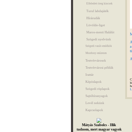
Elfeledett öreg kincsek
Turul labdajáték
Hírárudák
Lövölde-liget
Maros-menti Halálút
M
Szögedi nyelvünk
A
Szögedi vasút-emlékök
t
Mozdony-múzeum
A
Testvérvárosok
Testvérvárosi példák
Irattár
C
Képöslapok
k
h
Szögedi röplapok
L
Sajtóhíranyagok
Levél nekünk
Kapcsolapok
Mátyás Szabolcs - Illik
tudnom, mert magyar vagyok