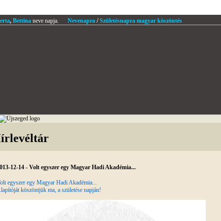
erta
,
Bettina
neve napja.
Nevenapra
/
Születésnapra magyar köszöntés
írlevéltár
013-12-14 - Volt egyszer egy Magyar Hadi Akadémia...
olt egyszer egy Magyar Hadi Akadémia...
lapítóját köszöntjük ma, a születése napján!