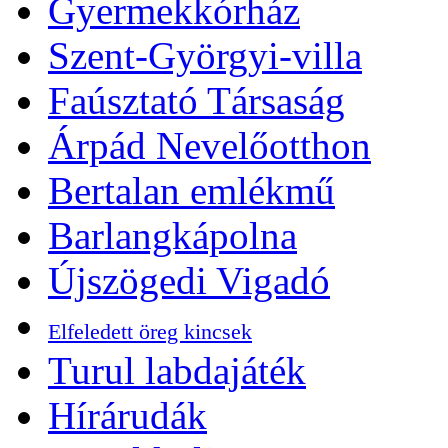
Gyermekkórház
Szent-Györgyi-villa
Faúsztató Társaság
Árpád Nevelőotthon
Bertalan emlékmű
Barlangkápolna
Újszögedi Vigadó
Elfeledett öreg kincsek
Turul labdajáték
Hírárudák