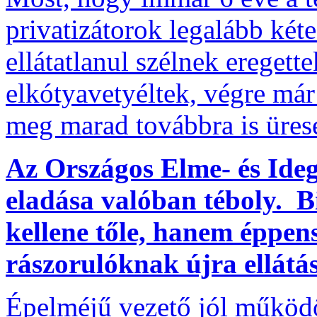
privatizátorok legalább kéte
ellátatlanul szélnek ereget
elkótyavetyéltek, végre már 
meg marad továbbra is üres
Az Országos Elme- és Idegg
eladása valóban téboly. 
kellene tőle, hanem éppens
rászorulóknak újra ellátás
Épelméjű vezető jól működ