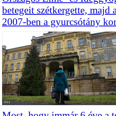
betegeit szétkergette, majd a
2007-ben a gyurcsótány ko
Most, hogy immár 6 éve a t