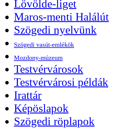
Lövölde-liget
Maros-menti Halálút
Szögedi nyelvünk
Szögedi vasút-emlékök
Mozdony-múzeum
Testvérvárosok
Testvérvárosi példák
Irattár
Képöslapok
Szögedi röplapok