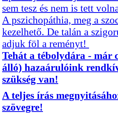
sem tesz és nem is tett voln
A pszichopáthia, meg a szo
kezelhető. De talán a szigo
adjuk föl a reményt!
Tehát a tébolydára - már 
álló) hazaárulóink rendkív
szükség van!
A teljes írás megnyitásáho
szövegre!