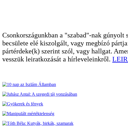
Csonkországunkban a "szabad"-nak gúnyolt sa
becsülete elé kiszolgált, vagy megbízó pártja
pártérdeke(k) szerint szól, vagy hallgat. A
vesszük leiratkozását a hírleveleinkről.
LEIR