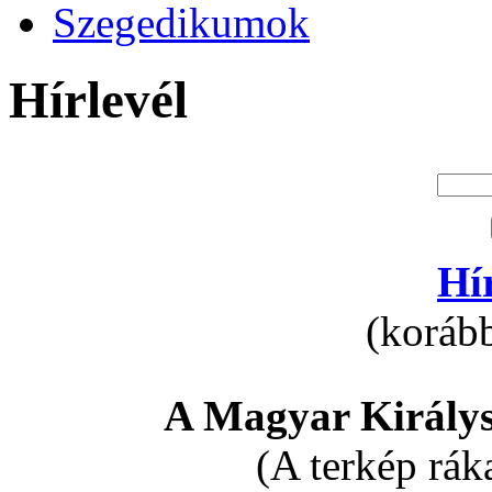
Szegedikumok
Hírlevél
Hí
(korább
A Magyar Királys
(A terkép rák