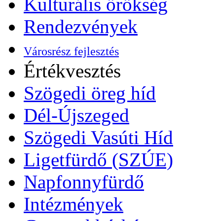
Kulturális örökség
Rendezvények
Városrész fejlesztés
Értékvesztés
Szögedi öreg híd
Dél-Újszeged
Szögedi Vasúti Híd
Ligetfürdő (SZÚE)
Napfonnyfürdő
Intézmények