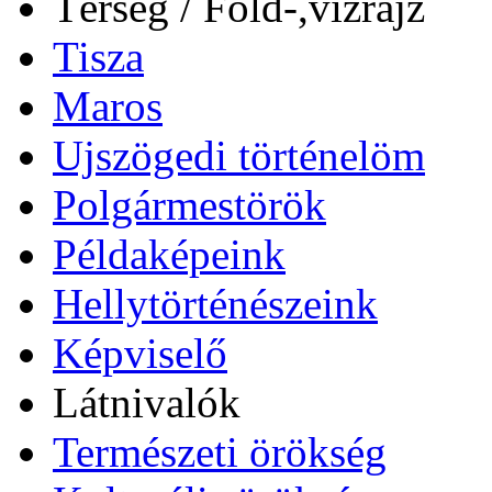
Térség / Föld-,vízrajz
Tisza
Maros
Ujszögedi történelöm
Polgármestörök
Példaképeink
Hellytörténészeink
Képviselő
Látnivalók
Természeti örökség