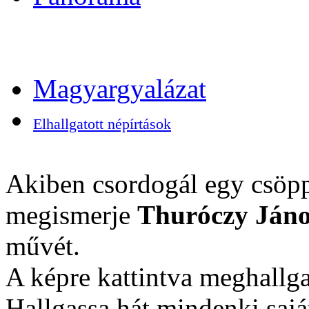
Magyargyalázat
Elhallgatott népírtások
Akiben csordogál egy csöpp
megismerje
Thuróczy Jáno
művét.
A képre kattintva meghallga
Hallgassa hát mindenki sajá