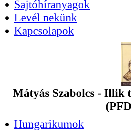
Sajtóhíranyagok
Levél nekünk
Kapcsolapok
Mátyás Szabolcs - Illi
(PFD
Hungarikumok