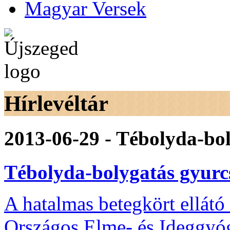
Magyar Versek
Hírlevéltár
2013-06-29 - Tébolyda-bo
Tébolyda-bolygatás gyur
A hatalmas betegkört ellát
Országos Elme- és Ideggyógy