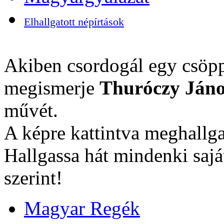
Elhallgatott népírtások
Akiben csordogál egy csöpp
megismerje
Thuróczy Jáno
művét.
A képre kattintva meghallga
Hallgassa hát mindenki sajá
szerint!
Magyar Regék