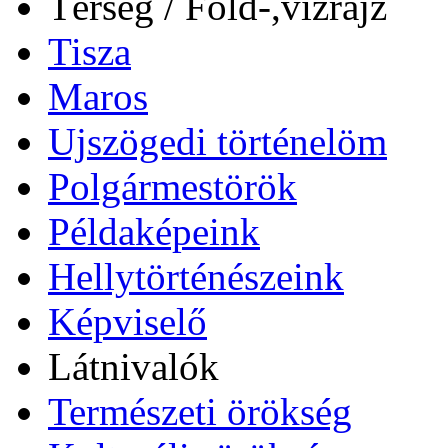
Térség / Föld-,vízrajz
Tisza
Maros
Ujszögedi történelöm
Polgármestörök
Példaképeink
Hellytörténészeink
Képviselő
Látnivalók
Természeti örökség