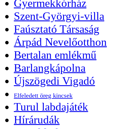
Gyermekkórház
Szent-Györgyi-villa
Faúsztató Társaság
Árpád Nevelőotthon
Bertalan emlékmű
Barlangkápolna
Újszögedi Vigadó
Elfeledett öreg kincsek
Turul labdajáték
Hírárudák