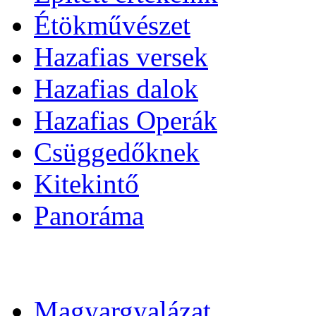
Étökművészet
Hazafias versek
Hazafias dalok
Hazafias Operák
Csüggedőknek
Kitekintő
Panoráma
Magyargyalázat