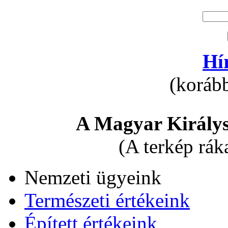
Hí
(korább
A Magyar Királys
(A terkép rák
Nemzeti ügyeink
Természeti értékeink
Épített értékeink