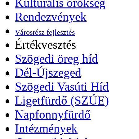
Kulturális örökség
Rendezvények
Városrész fejlesztés
Értékvesztés
Szögedi öreg híd
Dél-Újszeged
Szögedi Vasúti Híd
Ligetfürdő (SZÚE)
Napfonnyfürdő
Intézmények