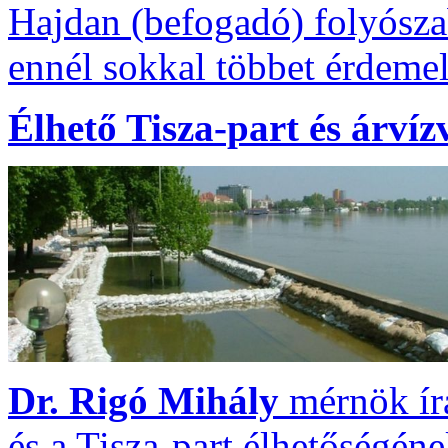
Hajdan (befogadó) folyósza
ennél sokkal többet érdemel
Élhető Tisza-part és árví
Dr. Rigó Mihály
mérnök ír
és a Tisza-part élhetőségéne