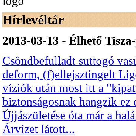
Hírlevéltár
2013-03-13 - Élhető Tisza
Csöndbefulladt suttogó vasú
deform, (f)ellejsztingelt Lig
víziók után most itt a "kipa
biztonságosnak hangzik ez 
Újjászületése óta már a hal
Árvizet látott...