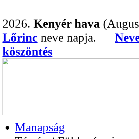
2026.
Kenyér hava
(Augus
Lőrinc
neve napja.
Nev
köszöntés
Manapság