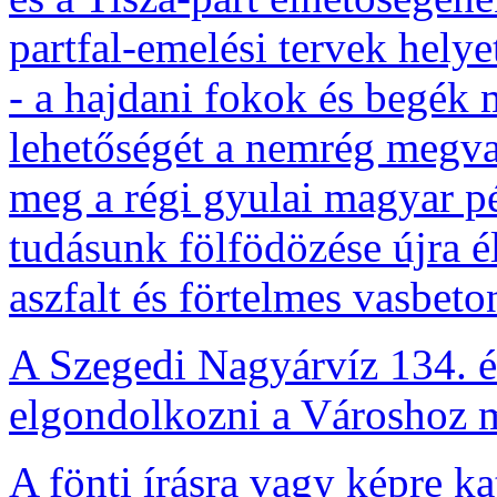
partfal-emelési tervek helye
- a hajdani fokok és begék 
lehetőségét a nemrég megval
meg a régi gyulai magyar pé
tudásunk fölfödözése újra él
aszfalt és förtelmes vasbeton
A Szegedi Nagyárvíz 134. é
elgondolkozni a Városhoz m
A fönti írásra vagy képre ka