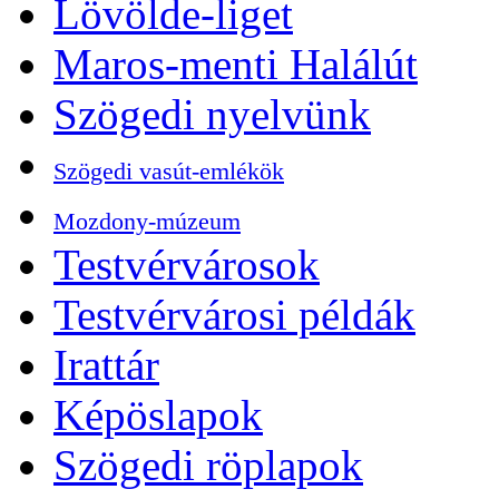
Lövölde-liget
Maros-menti Halálút
Szögedi nyelvünk
Szögedi vasút-emlékök
Mozdony-múzeum
Testvérvárosok
Testvérvárosi példák
Irattár
Képöslapok
Szögedi röplapok