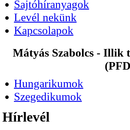
Sajtóhíranyagok
Levél nekünk
Kapcsolapok
Mátyás Szabolcs - Illi
(PFD
Hungarikumok
Szegedikumok
Hírlevél