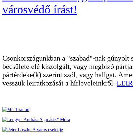
városvédő írást!
Csonkországunkban a "szabad"-nak gúnyolt sa
becsülete elé kiszolgált, vagy megbízó pártja
pártérdeke(k) szerint szól, vagy hallgat. A
vesszük leiratkozását a hírleveleinkről.
LEIR