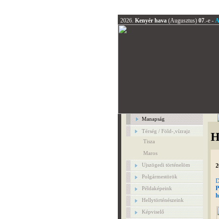
2026.
Kenyér hava
(Augusztus)
07
.-e -
A
Manapság
Térség / Föld-,vízrajz
H
Tisza
Maros
Ujszögedi történelöm
2
Polgármestörök
D
P
Példaképeink
h
Hellytörténészeink
Képviselő