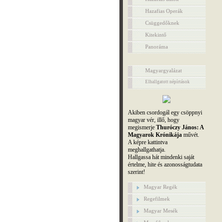
Hazafias Operák
Csüggedőknek
Kitekintő
Panoráma
Magyargyalázat
Elhallgatott népírtások
Akiben csordogál egy csöppnyi
magyar vér, illő, hogy
megismerje
Thuróczy János: A
Magyarok Krónikája
művét.
A képre kattintva
meghallgathatja.
Hallgassa hát mindenki saját
értelme, hite és azonosságtudata
szerint!
Magyar Regék
Regefilmek
Magyar Mesék