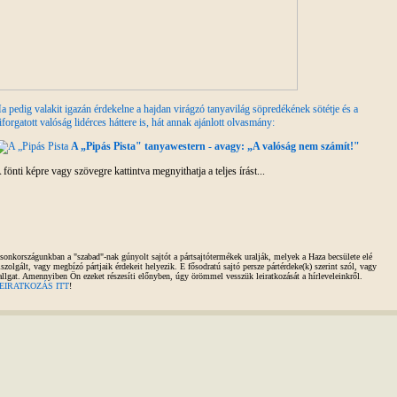
a pedig valakit igazán érdekelne a hajdan virágzó tanyavilág söpredékének sötétje és a
iforgatott valóság lidérces háttere is, hát annak ajánlott olvasmány:
A „Pipás Pista" tanyawestern - avagy: „A valóság nem számít!"
 fönti képre vagy szövegre kattintva megnyithatja a teljes írást...
sonkországunkban a "szabad"-nak gúnyolt sajtót a pártsajtótermékek uralják, melyek a Haza becsülete elé
iszolgált, vagy megbízó pártjaik érdekeit helyezik. E fősodratú sajtó persze pártérdeke(k) szerint szól, vagy
allgat. Amennyiben Ön ezeket részesíti előnyben, úgy örömmel vesszük leiratkozását a hírleveleinkről.
EIRATKOZÁS ITT
!