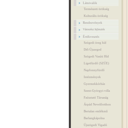
Látnivalók
Természeti örökség
Kulturális örökség
Rendezvények
Városrész fejlesztés
Értékvesztés
Szögedi öreg híd
Dél-Újszeged
Szögedi Vasúti Híd
Ligetfürdő (SZÚE)
Napfonnyfürdő
Intézmények
Gyermekkórház
Szent-Györgyi-villa
Faúsztató Társaság
Árpád Nevelőotthon
Bertalan emlékmű
Barlangkápolna
Újszögedi Vigadó