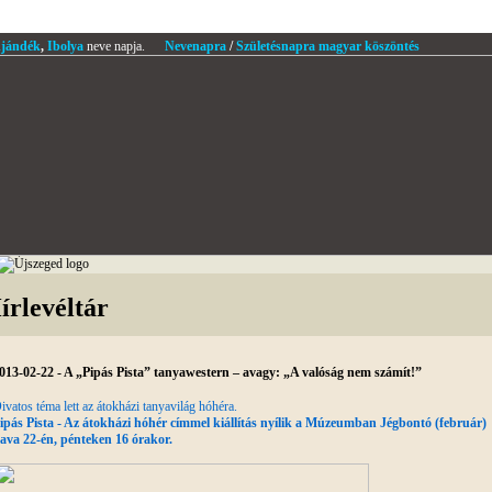
jándék
,
Ibolya
neve napja.
Nevenapra
/
Születésnapra magyar köszöntés
írlevéltár
013-02-22 - A „Pipás Pista” tanyawestern – avagy: „A valóság nem számít!”
ivatos téma lett az átokházi tanyavilág hóhéra.
ipás Pista - Az átokházi hóhér címmel kiállítás nyílik a Múzeumban Jégbontó (február)
ava 22-én, pénteken 16 órakor.