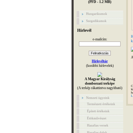
(PFD - 1.2 MB)
Hungarikumok
Szegedikumok
Hírlevél
H
e-mailcím:
k
A
Hírlevéltár
(korábbi hírlevelek)
A Magyar Királyság
domborzati terképe
C
(A terkép rákattintva nagyítható)
k
h
L
Nemzeti ügyeink
Természeti értékeink
Épített értékeink
Étökművészet
Hazafias versek
Hazafias dalok