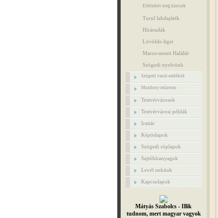
Elfeledett öreg kincsek
Turul labdajáték
Hírárudák
Lövölde-liget
Maros-menti Halálút
Szögedi nyelvünk
Szögedi vasút-emlékök
Mozdony-múzeum
Testvérvárosok
Testvérvárosi példák
Irattár
Képöslapok
Szögedi röplapok
Sajtóhíranyagok
Levél nekünk
Kapcsolapok
Mátyás Szabolcs - Illik
tudnom, mert magyar vagyok