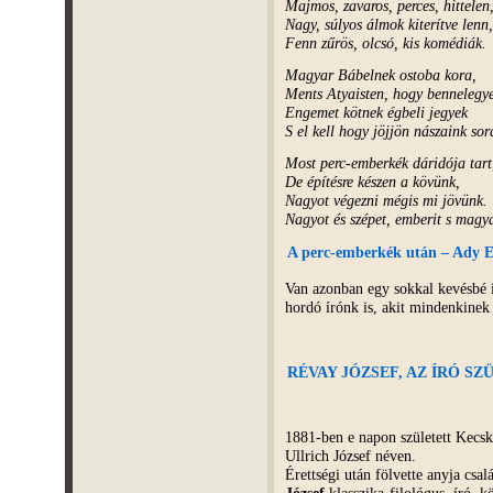
Majmos, zavaros, perces, hittelen
Nagy, súlyos álmok kiterítve lenn,
Fenn zűrös, olcsó, kis komédiák.
Magyar Bábelnek ostoba kora,
Ments Atyaisten, hogy bennelegy
Engemet kötnek égbeli jegyek
S el kell hogy jöjjön nászaink sor
Most perc-emberkék dáridója tart
De építésre készen a kövünk,
Nagyot végezni mégis mi jövünk.
Nagyot és szépet, emberit s magya
A perc-emberkék után – Ady En
Van azonban egy sokkal kevésbé i
hordó írónk is, akit mindenkinek
RÉVAY JÓZSEF, AZ ÍRÓ SZ
1881-ben e napon született Kecs
Ullrich József néven.
Érettségi után fölvette anyja csal