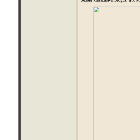
József
klasszika-filológus, író, k