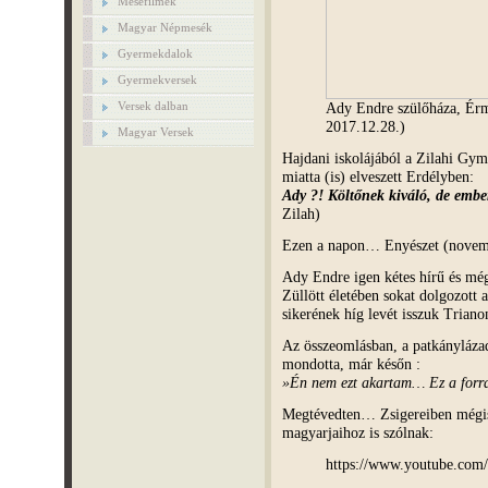
Mesefilmek
Magyar Népmesék
Gyermekdalok
Gyermekversek
Versek dalban
Ady Endre szülőháza, Érm
2017.12.28.)
Magyar Versek
Hajdani iskolájából a Zilahi Gym
miatta (is) elveszett Erdélyben:
Ady ?! Költőnek kiváló, de emb
Zilah)
Ezen a napon… Enyészet (novemb
Ady Endre igen kétes hírű és még
Züllött életében sokat dolgozott
sikerének híg levét isszuk Trian
Az összeomlásban, a patkánylázad
mondotta, már későn :
»Én nem ezt akartam… Ez a for
Megtévedten… Zsigereiben mégis 
magyarjaihoz is szólnak:
https://www.youtube.co