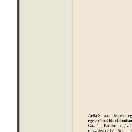
Aelia Sorana a legtehetsé
egész római birodalomban
Gazdája, Barbius magával v
rabszolgasorsból. Sorana 