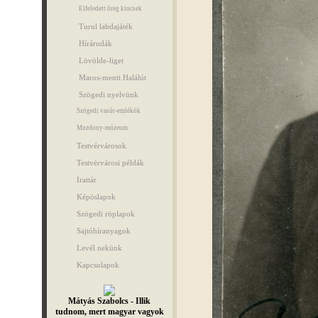
Elfeledett öreg kincsek
Turul labdajáték
Hírárudák
Lövölde-liget
Maros-menti Halálút
Szögedi nyelvünk
Szögedi vasút-emlékök
Mozdony-múzeum
Testvérvárosok
Testvérvárosi példák
Irattár
Képöslapok
Szögedi röplapok
Sajtóhíranyagok
Levél nekünk
Kapcsolapok
Mátyás Szabolcs - Illik
tudnom, mert magyar vagyok