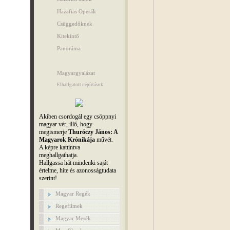
Hazafias Operák
Csüggedőknek
Kitekintő
Panoráma
Magyargyalázat
Elhallgatott népírtások
Akiben csordogál egy csöppnyi
magyar vér, illő, hogy
megismerje
Thuróczy János: A
Magyarok Krónikája
művét.
A képre kattintva
meghallgathatja.
Hallgassa hát mindenki saját
értelme, hite és azonosságtudata
szerint!
Magyar Regék
Regefilmek
Magyar Mesék