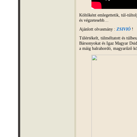
Költőként emlegettetik, túl-túlto
és végzetesebb…
Ajánlott olvasmány :
ZSIVIÓ
!
Túlértékelt, túlméltatott és túlbe
Bársonyokat és Igaz Magyar Dsidá
a máig balrahordó, magyarűző k