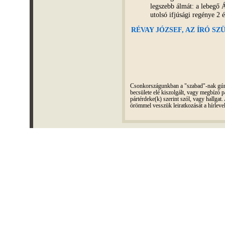
legszebb álmát: a lebegő 
utolsó ifjúsági regénye 2 
RÉVAY JÓZSEF, AZ ÍRÓ SZÜL
Csonkországunkban a "szabad"-nak gúnyo
becsülete elé kiszolgált, vagy megbízó pá
pártérdeke(k) szerint szól, vagy hallga
örömmel vesszük leiratkozását a hírleve