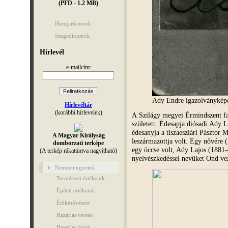
(PFD - 1.2 MB)
Hungarikumok
Szegedikumok
Hírlevél
e-mailcím:
Ady Endre igazolványképe
Hírlevéltár
(korábbi hírlevelek)
A Szilágy megyei Érmindszent fa
született. Édesapja diósadi Ady 
édesanyja a tiszaeszlári Pásztor 
A Magyar Királyság
leszármazottja volt. Egy nővére (
domborzati terképe
egy öccse volt, Ady Lajos (1881–
(A terkép rákattintva nagyítható)
nyelvészkedéssel nevüket Ond vez
Nemzeti ügyeink
Természeti értékeink
Épített értékeink
Étökművészet
Hazafias versek
Hazafias dalok