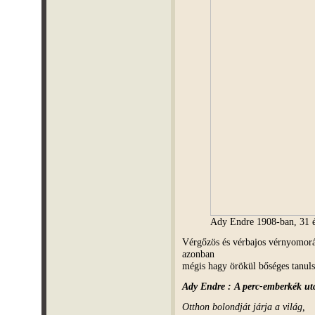
Ady Endre 1908-ban, 31 év
Vérgőzös és vérbajos vérnyomor
azonban
mégis hagy örökül bőséges tanul
Ady Endre : A perc-emberkék ut
Otthon bolondját járja a világ,