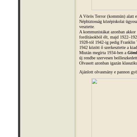
A Vörös Terror (kommün) alatt eg
Népbiztosság középiskolai ügyoszt
vesztette.
A kommunistákat azonban akkor 
fordításokból élt, majd 1922–19
1928-tól 1942-ig pedig Franklin T
1942 között ő szerkesztette a ki
Miután megírta 1934-ben a
Gömbö
új rendbe szervesen beilleszkede
Olvasott azonban igazán klasszik
Ajánlott olvasmány e pannon gyö