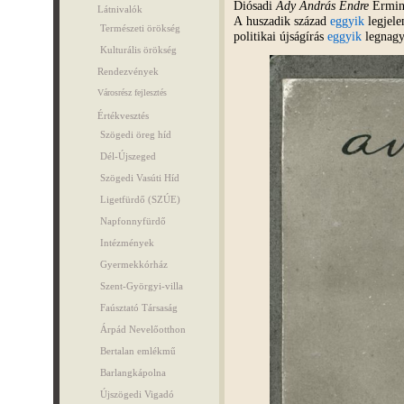
Diósadi
Ady András Endre
Érmind
Látnivalók
A huszadik század
eggyik
legjele
Természeti örökség
politikai újságírás
eggyik
legnagy
Kulturális örökség
Rendezvények
Városrész fejlesztés
Értékvesztés
Szögedi öreg híd
Dél-Újszeged
Szögedi Vasúti Híd
Ligetfürdő (SZÚE)
Napfonnyfürdő
Intézmények
Gyermekkórház
Szent-Györgyi-villa
Faúsztató Társaság
Árpád Nevelőotthon
Bertalan emlékmű
Barlangkápolna
Újszögedi Vigadó