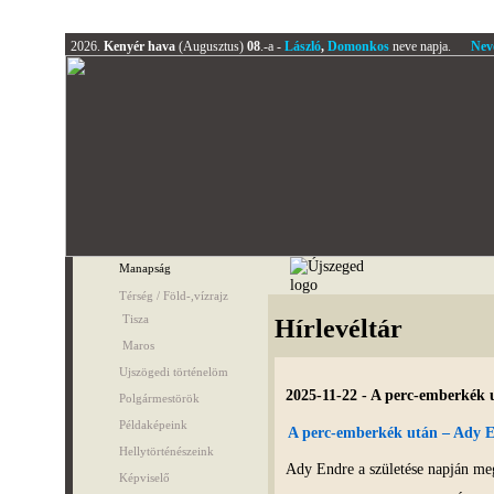
2026.
Kenyér hava
(Augusztus)
08
.-a -
László
,
Domonkos
neve napja.
Nev
Manapság
Térség / Föld-,vízrajz
Tisza
Hírlevéltár
Maros
Ujszögedi történelöm
2025-11-22 - A perc-emberkék 
Polgármestörök
Példaképeink
A perc-emberkék után – Ady E
Hellytörténészeink
Ady Endre a születése napján me
Képviselő