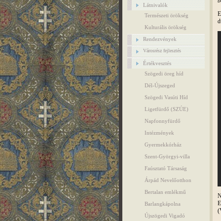
b
Látnivalók
E
Természeti örökség
d
Kulturális örökség
Rendezvények
Városrész fejlesztés
Értékvesztés
Szögedi öreg híd
Dél-Újszeged
Szögedi Vasúti Híd
Ligetfürdő (SZÚE)
Napfonnyfürdő
Intézmények
Gyermekkórház
Szent-Györgyi-villa
Faúsztató Társaság
Árpád Nevelőotthon
Bertalan emlékmű
N
E
Barlangkápolna
(
Újszögedi Vigadó