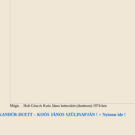
Mégis… Hofi Géza és Koós János kettecskén (duettesen) 1974-ben
KANDÚR-DUETT – KOÓS JÁNOS SZÜLINAPJÁN ! > Nyisson ide !