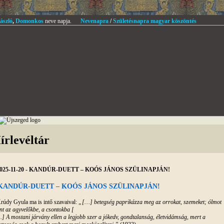
ászló
,
Domonkos
neve napja.
Nevenapra
/
Születésnapra magyar köszöntés
írlevéltár
025-11-20 - KANDÚR-DUETT – KOÓS JÁNOS SZÜLINAPJÁN!
KANDÚR-DUETT – KOÓS JÁNOS SZÜLINAPJÁN!
rúdy Gyula ma is intő szavaival:
„[…] betegség paprikázza meg az orrokat, szemeket; ólmot
nt az agyvelőkbe, a csontokba [
] A mostani járvány ellen a legjobb szer a jókedv, gondtalanság, életvidámság, mert a