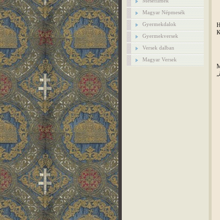
Mesefilmek
Magyar Népmesék
Gyermekdalok
H
K
Gyermekversek
Versek dalban
Magyar Versek
M
„