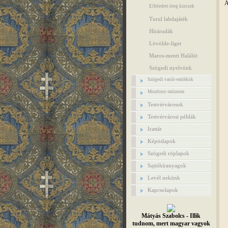
A
Elfeledett öreg kincsek
Turul labdajáték
Hírárudák
Lövölde-liget
Maros-menti Halálút
Szögedi nyelvünk
Szögedi vasút-emlékök
Mozdony-múzeum
Testvérvárosok
Testvérvárosi példák
Irattár
Képöslapok
Szögedi röplapok
Sajtóhíranyagok
Levél nekünk
Kapcsolapok
Mátyás Szabolcs - Illik
tudnom, mert magyar vagyok