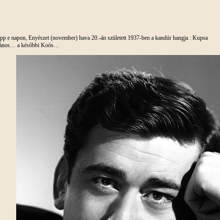
pp e napon, Enyészet (november) hava 20.-án született 1937-ben a kandúr hangja : Kupsa
ános… a későbbi Koós…