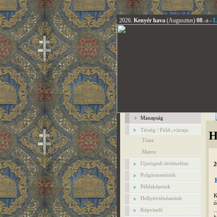
2026.
Kenyér hava
(Augusztus)
08
.-a -
L
Manapság
Térség / Föld-,vízrajz
H
Tisza
Maros
Ujszögedi történelöm
2
Polgármestörök
Példaképeink
K
Hellytörténészeink
ö
…
Képviselő