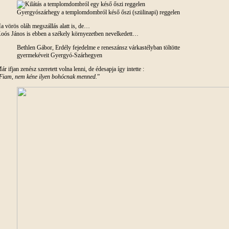
Gyergyószárhegy a templomdombról késő őszi (szülinapi) reggelen
a vörös oláh megszállás alatt is, de…
oós János is ebben a székely környezetben nevelkedett…
Bethlen Gábor, Erdély fejedelme e reneszánsz várkastélyban töltötte
gyermekéveit Gyergyó-Szárhegyen
ár ifjan zenész szeretett volna lenni, de édesapja így intette :
Fiam, nem kéne ilyen bohócnak menned.
”