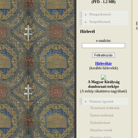
(PFD - 1.2 MB)
Hungarikumok
Szegedikumok
É
J
Hírlevél
e-mailcím:
Hírlevéltár
(korábbi hírlevelek)
A Magyar Királyság
domborzati terképe
(A terkép rákattintva nagyítható)
Nemzeti ügyeink
Természeti értékeink
Épített értékeink
Étökművészet
Hazafias versek
Hazafias dalok