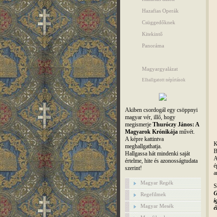
Hazafias Operák
Csüggedőknek
Kitekintő
Panoráma
Magyargyalázat
Elhallgatott népírtások
Akiben csordogál egy csöppnyi
magyar vér, illő, hogy
megismerje
Thuróczy János: A
Magyarok Krónikája
művét.
A képre kattintva
K
meghallgathatja.
B
Hallgassa hát mindenki saját
A
értelme, hite és azonosságtudata
é
szerint!
a
Magyar Regék
S
G
Regefilmek
i
Magyar Mesék
él