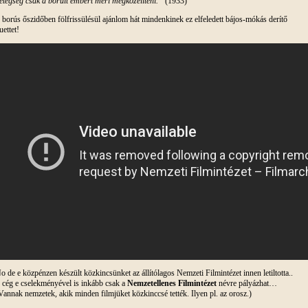
etegség csak a borult embert meri megközelíteni.”
(1933)
 borús őszidőben fölfrissülésül ajánlom hát mindenkinek ez elfeledett bájos-mókás derítő
uettet!
o de e közpénzen készült közkincsünket az állítólagos Nemzeti Filmintézet innen letiltotta..
 cég e cselekményével is inkább csak a
Nemzetellenes Filmintézet
névre pályázhat…
Vannak nemzetek, akik minden filmjüket közkinccsé tették. Ilyen pl. az orosz.)