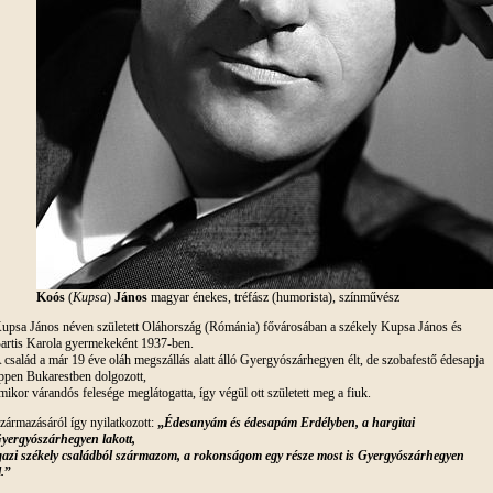
Koós
(
Kupsa
)
János
magyar énekes, tréfász (humorista), színművész
upsa János néven született Oláhország (Rómánia) fővárosában a székely Kupsa János és
artis Karola gyermekeként 1937-ben.
 család a már 19 éve oláh megszállás alatt álló Gyergyószárhegyen élt, de szobafestő édesapja
ppen Bukarestben dolgozott,
mikor várandós felesége meglátogatta, így végül ott született meg a fiuk.
zármazásáról így nyilatkozott:
„
Édesanyám és édesapám Erdélyben, a hargitai
yergyószárhegyen lakott,
gazi székely családból származom, a rokonságom egy része most is Gyergyószárhegyen
.
”