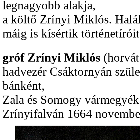
legnagyobb alakja,
a költő Zrínyi Miklós. Hal
máig is kísértik történetíró
gróf
Zrínyi Miklós
(horvá
hadvezér Csáktornyán szüle
bánként,
Zala és Somogy vármegyék 
Zrínyifalván 1664 november