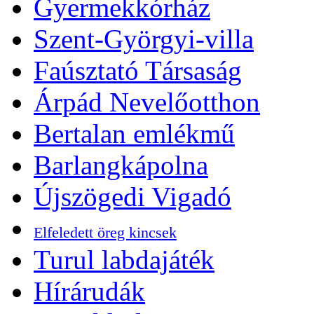
Gyermekkórház
Szent-Györgyi-villa
Faúsztató Társaság
Árpád Nevelőotthon
Bertalan emlékmű
Barlangkápolna
Újszögedi Vigadó
Elfeledett öreg kincsek
Turul labdajáték
Hírárudák