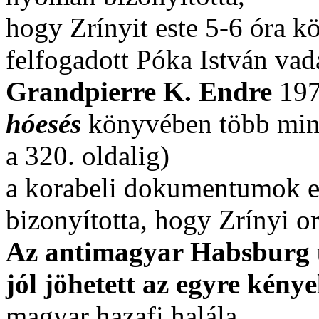
hogy Zrínyit este 5-6 óra kö
felfogadott Póka István vad
Grandpierre K. Endre
197
hóesés
könyvében több mint 
a 320. oldalig)
a korabeli dokumentumok e
bizonyította, hogy Zrínyi o
Az antimagyar Habsburg
jól jöhetett az egyre kény
magyar hazafi halála…