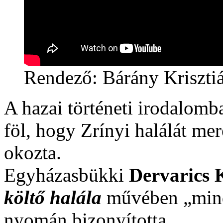
Rendező: Bárány Kriszti
A hazai történeti irodalomb
föl, hogy Zrínyi halálát mer
okozta.
Egyházasbükki
Dervarics
költő halála
művében „minde
nyomán bizonyította,