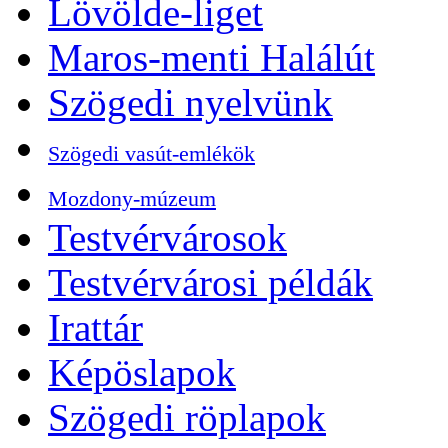
Lövölde-liget
Maros-menti Halálút
Szögedi nyelvünk
Szögedi vasút-emlékök
Mozdony-múzeum
Testvérvárosok
Testvérvárosi példák
Irattár
Képöslapok
Szögedi röplapok