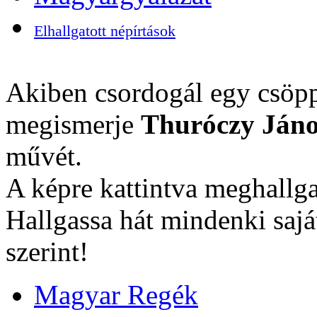
Elhallgatott népírtások
Akiben csordogál egy csöpp
megismerje
Thuróczy Jáno
művét.
A képre kattintva meghallga
Hallgassa hát mindenki sajá
szerint!
Magyar Regék