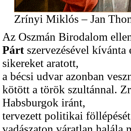
Zrínyi Miklós – Jan Tho
Az Oszmán Birodalom elleni
Párt
szervezésével kívánta 
sikereket aratott,
a bécsi udvar azonban veszn
kötött a török szultánnal. 
Habsburgok iránt,
tervezett politikai föllépés
vadászaton váratlan halála