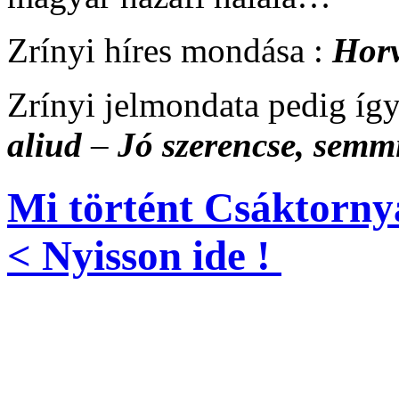
Zrínyi híres mondása :
Horv
Zrínyi jelmondata pedig íg
aliud
–
Jó szerencse, semm
Mi történt Csáktorny
< Nyisson ide !