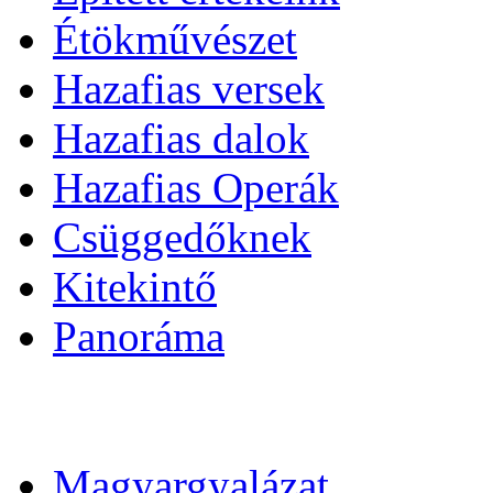
Étökművészet
Hazafias versek
Hazafias dalok
Hazafias Operák
Csüggedőknek
Kitekintő
Panoráma
Magyargyalázat