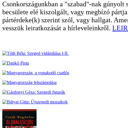
Csonkországunkban a "szabad"-nak gúnyolt sa
becsülete elé kiszolgált, vagy megbízó pártja
pártérdeke(k) szerint szól, vagy hallgat. A
vesszük leiratkozását a hírleveleinkről.
LEIR