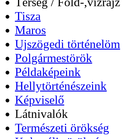
Térség / Föld-,vízrajz
Tisza
Maros
Ujszögedi történelöm
Polgármestörök
Példaképeink
Hellytörténészeink
Képviselő
Látnivalók
Természeti örökség