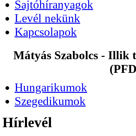
Sajtóhíranyagok
Levél nekünk
Kapcsolapok
Mátyás Szabolcs - Illi
(PFD
Hungarikumok
Szegedikumok
Hírlevél