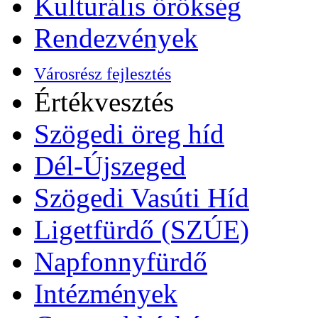
Kulturális örökség
Rendezvények
Városrész fejlesztés
Értékvesztés
Szögedi öreg híd
Dél-Újszeged
Szögedi Vasúti Híd
Ligetfürdő (SZÚE)
Napfonnyfürdő
Intézmények