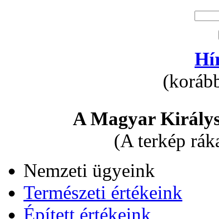
Hí
(korább
A Magyar Királys
(A terkép rák
Nemzeti ügyeink
Természeti értékeink
Épített értékeink