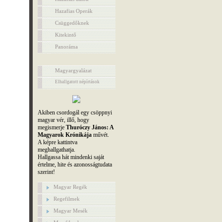
Hazafias Operák
Csüggedőknek
Kitekintő
Panoráma
Magyargyalázat
Elhallgatott népírtások
Akiben csordogál egy csöppnyi
magyar vér, illő, hogy
megismerje
Thuróczy János: A
Magyarok Krónikája
művét.
A képre kattintva
meghallgathatja.
Hallgassa hát mindenki saját
értelme, hite és azonosságtudata
szerint!
Magyar Regék
Regefilmek
Magyar Mesék