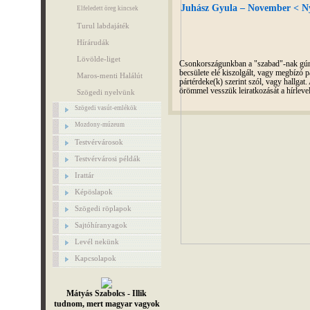
Juhász Gyula – November < Nyi
Elfeledett öreg kincsek
Turul labdajáték
Hírárudák
Lövölde-liget
Csonkországunkban a "szabad"-nak gúnyo
becsülete elé kiszolgált, vagy megbízó pá
Maros-menti Halálút
pártérdeke(k) szerint szól, vagy hallga
örömmel vesszük leiratkozását a hírleve
Szögedi nyelvünk
Szögedi vasút-emlékök
Mozdony-múzeum
Testvérvárosok
Testvérvárosi példák
Irattár
Képöslapok
Szögedi röplapok
Sajtóhíranyagok
Levél nekünk
Kapcsolapok
Mátyás Szabolcs - Illik
tudnom, mert magyar vagyok