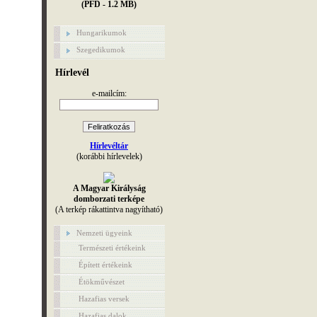
(PFD - 1.2 MB)
Hungarikumok
Szegedikumok
Hírlevél
e-mailcím:
Hírlevéltár
(korábbi hírlevelek)
A Magyar Királyság
domborzati terképe
(A terkép rákattintva nagyítható)
Nemzeti ügyeink
Természeti értékeink
Épített értékeink
Étökművészet
Hazafias versek
Hazafias dalok