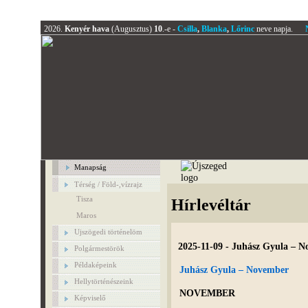
2026.
Kenyér hava
(Augusztus)
10
.-e -
Csilla
,
Blanka
,
Lőrinc
neve napja.
Manapság
Térség / Föld-,vízrajz
Tisza
Hírlevéltár
Maros
Ujszögedi történelöm
2025-11-09 - Juhász Gyula – 
Polgármestörök
Példaképeink
Juhász Gyula – November
Hellytörténészeink
NOVEMBER
Képviselő