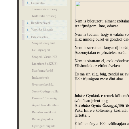
Látnivalók
Természeti örökség
Kulturális örökség
Nem is búcsuzott, elment szótala
Rendezvények
Az ifjuságom, íme, odavan.
Városrész fejlesztés
Nem is tudtam, hogy ő valaha vol
Értékvesztés
Hisz mindig búról és gondról dalo
Szögedi öreg híd
Nem is szerettem fanyar új borát,
Dél-Újszeged
Asszonytalan és pénztelen sorát.
Szögedi Vasúti Híd
Nem is sirattam el, csak csöndese
Ligetfürdő (SZÚE)
Elbámulok az eltünt éveken :
Napfonnyfürdő
És ma sír, zúg, búg, zendül az ava
Intézmények
Holt ifjuságom most élni akar !
Gyermekkórház
Szent-Györgyi-villa
Juhász Gyulánk e remek költemé
Faúsztató Társaság
számában jelent meg.
A
Juhász Gyula Összegyűjtött Ve
Árpád Nevelőotthon
Paku Imre e költemény kéziratát
Bertalan emlékmű
tartotta…
Barlangkápolna
E költemény a 100. szülinapján 
Újszögedi Vigadó