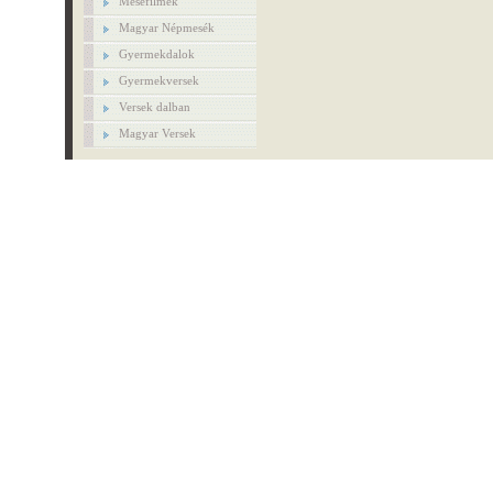
Mesefilmek
Magyar Népmesék
Gyermekdalok
Gyermekversek
Versek dalban
Magyar Versek