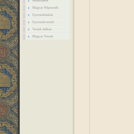
Mesefilmek
Magyar Népmesék
Gyermekdalok
Gyermekversek
Versek dalban
Magyar Versek