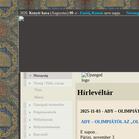
2026.
Kenyér hava
(Augusztus)
09
.-e -
Emőd
,
Román
neve napja.
Nevena
Manapság
Térség / Föld-,vízrajz
Tisza
Hírlevéltár
Maros
Ujszögedi történelöm
2025-11-03 - ADY – OLIMPI
Polgármestörök
Példaképeink
ADY – OLIMPIÁTÓL AZ „OL
Hellytörténészeink
E napon...
Képviselő
Párizs, november 3.