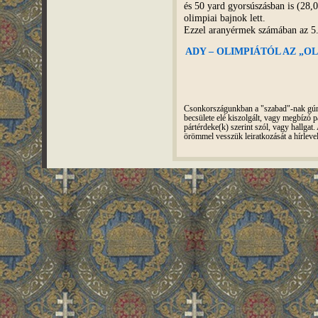
és 50 yard gyorsúszásban is (28,0
olimpiai bajnok lett.
Ezzel aranyérmek számában az 5.
ADY – OLIMPIÁTÓL AZ „OL
Csonkországunkban a "szabad"-nak gúnyo
becsülete elé kiszolgált, vagy megbízó pá
pártérdeke(k) szerint szól, vagy hallga
örömmel vesszük leiratkozását a hírleve