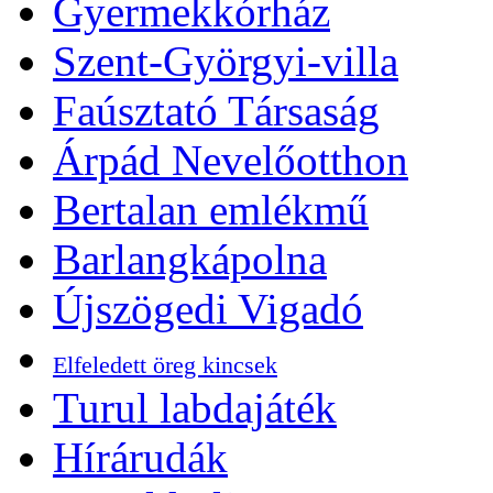
Gyermekkórház
Szent-Györgyi-villa
Faúsztató Társaság
Árpád Nevelőotthon
Bertalan emlékmű
Barlangkápolna
Újszögedi Vigadó
Elfeledett öreg kincsek
Turul labdajáték
Hírárudák