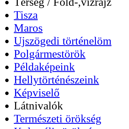
Térség / Föld-,vízrajz
Tisza
Maros
Ujszögedi történelöm
Polgármestörök
Példaképeink
Hellytörténészeink
Képviselő
Látnivalók
Természeti örökség