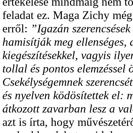
értékelése mindmáig nem t
feladat ez. Maga Zichy még
erről:
”Igazán szerencsések 
hamisítják meg ellenséges, 
kiegészítésekkel, vagyis ily
tollal és pontos elemzéssel
Csekélységemnek szerencsétl
és nyelven ködösítettek el: 
átkozott zavarban lesz a va
azt is írta, hogy művészetérő