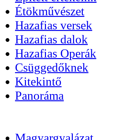
Étökművészet
Hazafias versek
Hazafias dalok
Hazafias Operák
Csüggedőknek
Kitekintő
Panoráma
Magyargyalázat