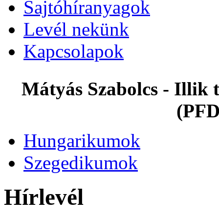
Sajtóhíranyagok
Levél nekünk
Kapcsolapok
Mátyás Szabolcs - Illi
(PFD
Hungarikumok
Szegedikumok
Hírlevél