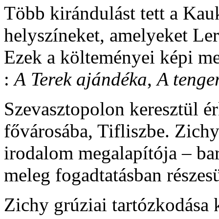
Több kirándulást tett a Kau
helyszíneket, amelyeket L
Ezek a költeményei képi meg
:
A
Terek ajándéka
,
A tenge
Szevasztopolon keresztül ér
fővárosába, Tifliszbe. Zichy
irodalom megalapítója – ba
meleg fogadtatásban részes
Zichy grúziai tartózkodása 