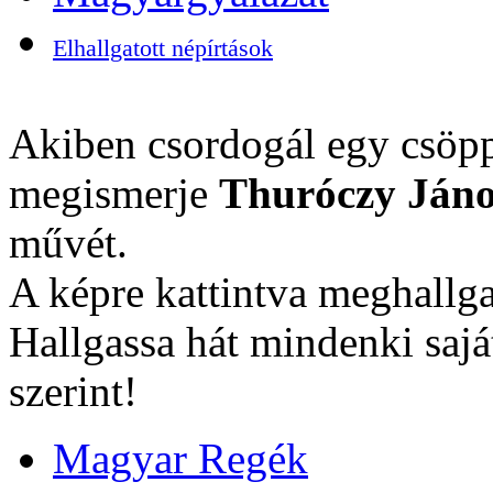
Elhallgatott népírtások
Akiben csordogál egy csöpp
megismerje
Thuróczy Jáno
művét.
A képre kattintva meghallga
Hallgassa hát mindenki sajá
szerint!
Magyar Regék