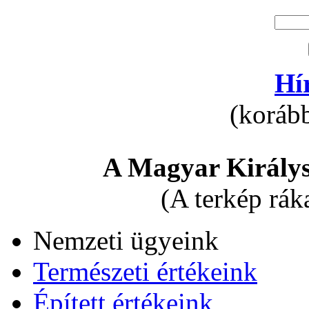
Hí
(korább
A Magyar Királys
(A terkép rák
Nemzeti ügyeink
Természeti értékeink
Épített értékeink