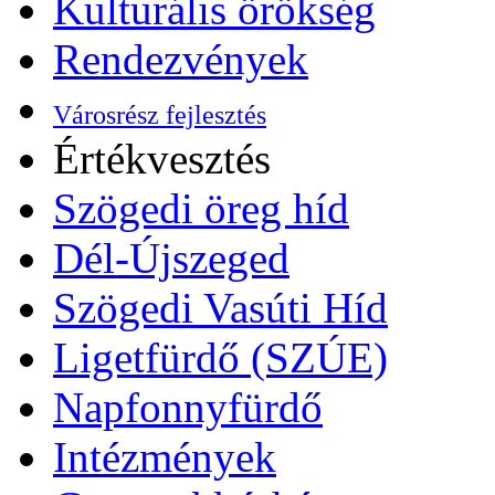
Kulturális örökség
Rendezvények
Városrész fejlesztés
Értékvesztés
Szögedi öreg híd
Dél-Újszeged
Szögedi Vasúti Híd
Ligetfürdő (SZÚE)
Napfonnyfürdő
Intézmények