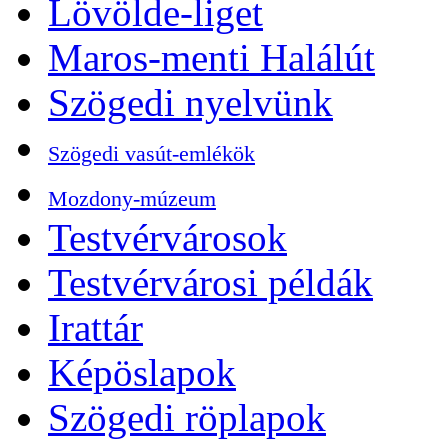
Lövölde-liget
Maros-menti Halálút
Szögedi nyelvünk
Szögedi vasút-emlékök
Mozdony-múzeum
Testvérvárosok
Testvérvárosi példák
Irattár
Képöslapok
Szögedi röplapok