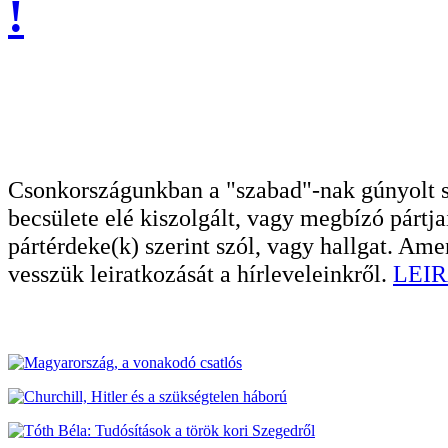
!
Csonkországunkban a "szabad"-nak gúnyolt sa
becsülete elé kiszolgált, vagy megbízó pártja
pártérdeke(k) szerint szól, vagy hallgat. A
vesszük leiratkozását a hírleveleinkről.
LEIR