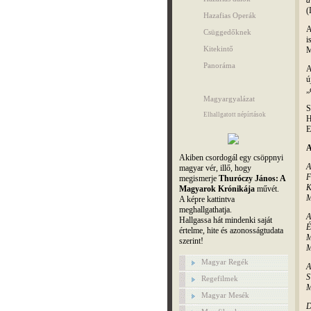
(
Hazafias Operák
A
Csüggedőknek
i
Kitekintő
M
Panoráma
A
ú
„
Magyargyalázat
S
Elhallgatott népírtások
H
E
A
Akiben csordogál egy csöppnyi
A
magyar vér, illő, hogy
F
megismerje
Thuróczy János: A
K
Magyarok Krónikája
művét.
M
A képre kattintva
meghallgathatja.
A
Hallgassa hát mindenki saját
É
értelme, hite és azonosságtudata
M
szerint!
M
Magyar Regék
A
S
Regefilmek
M
Magyar Mesék
D