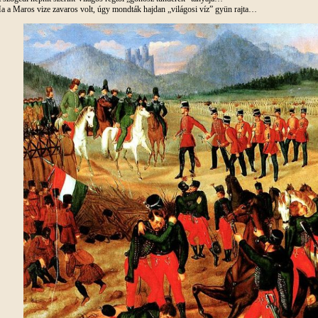
a a Maros vize zavaros volt, úgy mondták hajdan „világosi víz” gyün rajta…