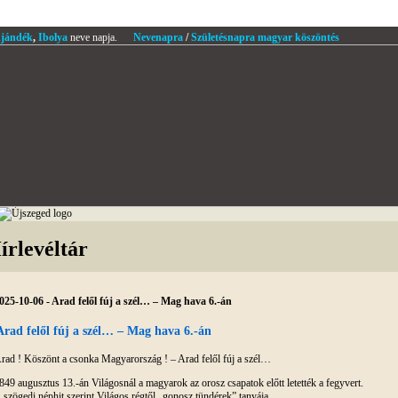
jándék
,
Ibolya
neve napja.
Nevenapra
/
Születésnapra magyar köszöntés
írlevéltár
025-10-06 - Arad felől fúj a szél… – Mag hava 6.-án
Arad felől fúj a szél… – Mag hava 6.-án
rad ! Köszönt a csonka Magyarország ! – Arad felől fúj a szél…
849 augusztus 13.-án Világosnál a magyarok az orosz csapatok előtt letették a fegyvert.
 szögedi néphit szerint Világos régtől „gonosz tündérek” tanyája…