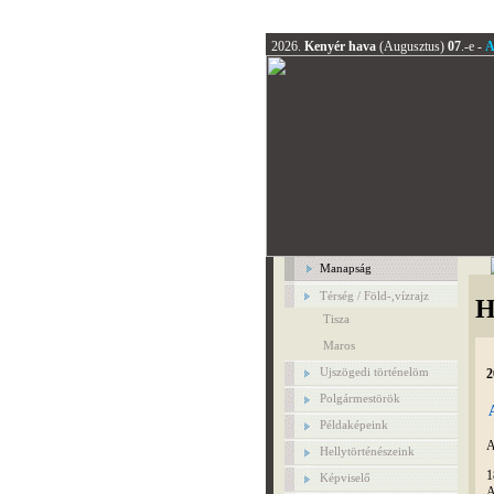
2026.
Kenyér hava
(Augusztus)
07
.-e -
A
Manapság
Térség / Föld-,vízrajz
H
Tisza
Maros
Ujszögedi történelöm
2
Polgármestörök
Példaképeink
A
Hellytörténészeink
1
Képviselő
A