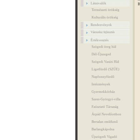
Látnivalók
H
Természeti örökség
Kulturális örökség
Rendezvények
Városrész fejlesztés
Értékvesztés
Szögedi öreg híd
Dél-Újszeged
Szögedi Vasúti Híd
Ligetfürdő (SZÚE)
Napfonnyfürdő
Intézmények
Gyermekkórház
Szent-Györgyi-villa
Faúsztató Társaság
Árpád Nevelőotthon
Bertalan emlékmű
Barlangkápolna
Újszögedi Vigadó