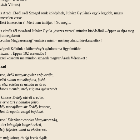
Lázár Vilmos)
z Aradi 13-ról szól Szöged örök költőjének, Juhász Gyulának egyik legjobb, mégis
smeretlen verse.
iért ismeretlen ?! Mert nem tanítják ! No meg…
z elmúlt fél évszázad Juhász Gyula „összes versei” minden kiadásából – éppen az újra meg
jra megalázott
csonka Magyarország” említése miatt – méltánytalanul kirekesztették !
zögedi Költőnk e költeményét ajánlom ma figyelmükbe.
iszen… Éppen 102 esztendős !
zzel köszönti ma mindön szögedi magyar Aradi Véreinket :
rad
rad, örök magyar gyász szép arája,
eléd suhan ma sóhajunk, feléd,
i élsz sötéten és némán az árva
aros mentén, mely zúg ma gyászzenét.
 kincses Erdély öléről ered le,
s erre tart e bánatos folyó,
ély morajában sír Erdély keserve,
int tárogatón zengő bujdosó.
rad! Köszönt a csonka Magyarország,
 tört lobogóját lengeti neked,
ely fátyolos, mint ez októberest.
e még lobog, és égi kezek óvják,