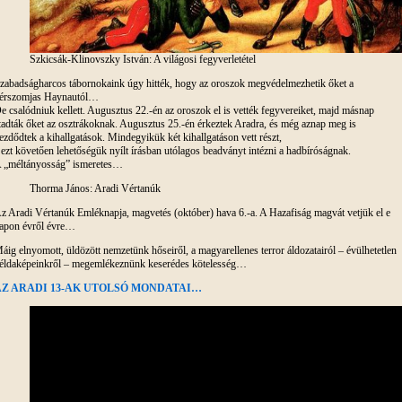
Szkicsák-Klinovszky István: A világosi fegyverletétel
zabadságharcos tábornokaink úgy hitték, hogy az oroszok megvédelmezhetik őket a
érszomjas Haynautól…
e csalódniuk kellett. Augusztus 22.-én az oroszok el is vették fegyvereiket, majd másnap
tadták őket az osztrákoknak. Augusztus 25.-én érkeztek Aradra, és még aznap meg is
ezdődtek a kihallgatások. Mindegyikük két kihallgatáson vett részt,
 ezt követően lehetőségük nyílt írásban utólagos beadványt intézni a hadbíróságnak.
 „méltányosság” ismeretes…
Thorma János: Aradi Vértanúk
z Aradi Vértanúk Emléknapja, magvetés (október) hava 6.-a. A Hazafiság magvát vetjük el e
apon évről évre…
áig elnyomott, üldözött nemzetünk hőseiről, a magyarellenes terror áldozatairól – évülhetetlen
éldaképeinkről – megemlékeznünk keserédes kötelesség…
Z ARADI 13-AK UTOLSÓ MONDATAI…