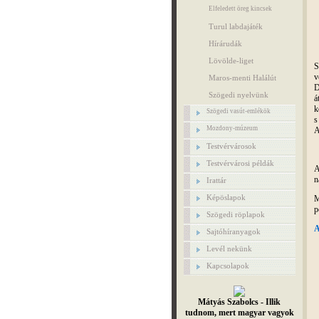
Elfeledett öreg kincsek
Turul labdajáték
Hírárudák
Lövölde-liget
S
v
Maros-menti Halálút
D
Szögedi nyelvünk
á
k
Szögedi vasút-emlékök
s
Mozdony-múzeum
A
Testvérvárosok
Testvérvárosi példák
A
n
Irattár
Képöslapok
M
p
Szögedi röplapok
A
Sajtóhíranyagok
Levél nekünk
Kapcsolapok
Mátyás Szabolcs - Illik
tudnom, mert magyar vagyok