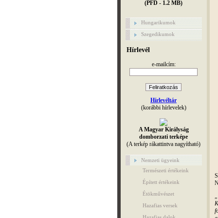
(PFD - 1.2 MB)
Hungarikumok
Szegedikumok
Hírlevél
e-mailcím:
Hírlevéltár
(korábbi hírlevelek)
A Magyar Királyság
domborzati terképe
(A terkép rákattintva nagyítható)
Nemzeti ügyeink
Természeti értékeink
S
Épített értékeink
N
Étökművészet
„
K
Hazafias versek
f
Hazafias dalok
a