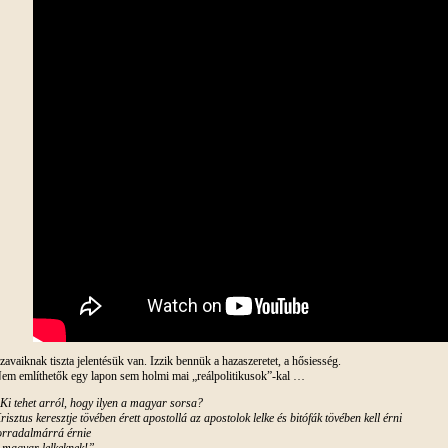
zavaiknak tiszta jelentésük van. Izzik bennük a hazaszeretet, a hősiesség.
em említhetők egy lapon sem holmi mai „reálpolitikusok”-kal …
Ki tehet arról, hogy ilyen a magyar sorsa?
risztus keresztje tövében érett apostollá az apostolok lelke és bitófák tövében kell érni
orradalmárrá érnie
 magyar lelkeknek!”