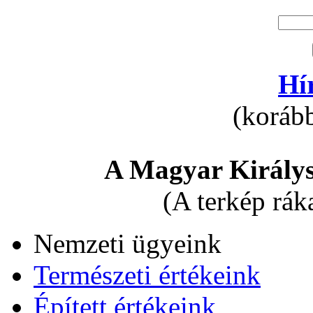
Hí
(korább
A Magyar Királys
(A terkép rák
Nemzeti ügyeink
Természeti értékeink
Épített értékeink