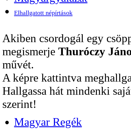
Elhallgatott népírtások
Akiben csordogál egy csöpp
megismerje
Thuróczy Jáno
művét.
A képre kattintva meghallga
Hallgassa hát mindenki sajá
szerint!
Magyar Regék