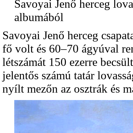
Savoyai Jenő herceg lova
albumából
Savoyai Jenő herceg csapat
fő volt és 60–70 ágyúval re
létszámát 150 ezerre becsül
jelentős számú tatár lovass
nyílt mezőn az osztrák és m