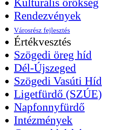
Kulturális örökség
Rendezvények
Városrész fejlesztés
Értékvesztés
Szögedi öreg híd
Dél-Újszeged
Szögedi Vasúti Híd
Ligetfürdő (SZÚE)
Napfonnyfürdő
Intézmények