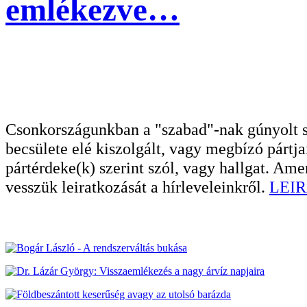
emlékezve…
Csonkországunkban a "szabad"-nak gúnyolt sa
becsülete elé kiszolgált, vagy megbízó pártja
pártérdeke(k) szerint szól, vagy hallgat. A
vesszük leiratkozását a hírleveleinkről.
LEIR