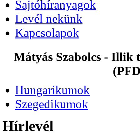
Sajtóhíranyagok
Levél nekünk
Kapcsolapok
Mátyás Szabolcs - Illi
(PFD
Hungarikumok
Szegedikumok
Hírlevél