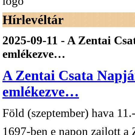
Hírlevéltár
2025-09-11 - A Zentai Cs
emlékezve…
A Zentai Csata Napjá
emlékezve…
Föld (szeptember) hava 11
1697-ben e napon zajlott a 