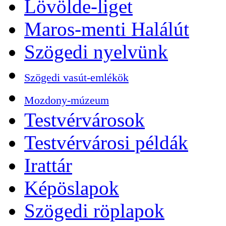
Lövölde-liget
Maros-menti Halálút
Szögedi nyelvünk
Szögedi vasút-emlékök
Mozdony-múzeum
Testvérvárosok
Testvérvárosi példák
Irattár
Képöslapok
Szögedi röplapok