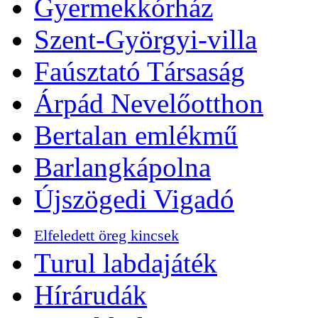
Gyermekkórház
Szent-Györgyi-villa
Faúsztató Társaság
Árpád Nevelőotthon
Bertalan emlékmű
Barlangkápolna
Újszögedi Vigadó
Elfeledett öreg kincsek
Turul labdajáték
Hírárudák