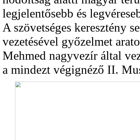
legjelentősebb és legvéreseb
A szövetséges keresztény s
vezetésével győzelmet arato
Mehmed nagyvezír által vez
a mindezt végignéző II. Mus