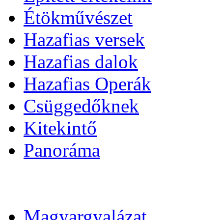
Étökművészet
Hazafias versek
Hazafias dalok
Hazafias Operák
Csüggedőknek
Kitekintő
Panoráma
Magyargyalázat