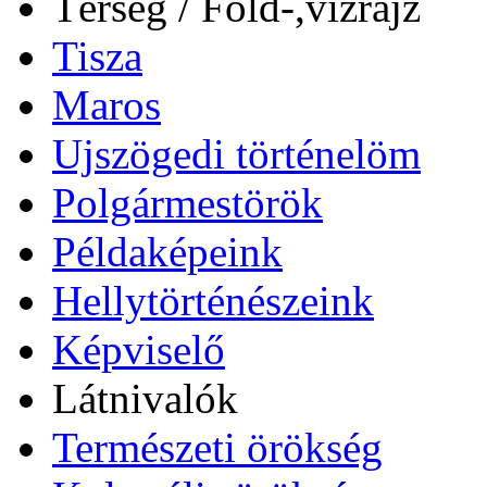
Térség / Föld-,vízrajz
Tisza
Maros
Ujszögedi történelöm
Polgármestörök
Példaképeink
Hellytörténészeink
Képviselő
Látnivalók
Természeti örökség