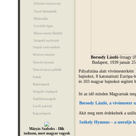
Elfeledett öreg kincsek
Turul labdajáték
Hírárudák
Lövölde-liget
Maros-menti Halálút
Szögedi nyelvünk
Szögedi vasút-emlékök
Mozdony-múzeum
Borsody László
őrnagy (F
Budapest, 1939 január 25
Testvérvárosok
Testvérvárosi példák
Pályafutása alatt vívómesterként 
bajnokot, 8 katonatiszti Európa-
Irattár
és 103 magyar bajnokot segített 
Képöslapok
Szögedi röplapok
Itt az idő minden Magyarnak meg
Sajtóhíranyagok
Borsody László, a vívómester s
Levél nekünk
Akit meg nem érdekelnek a szülin
Kapcsolapok
Székely Hymnus – a szerzője h
Mátyás Szabolcs - Illik
tudnom, mert magyar vagyok