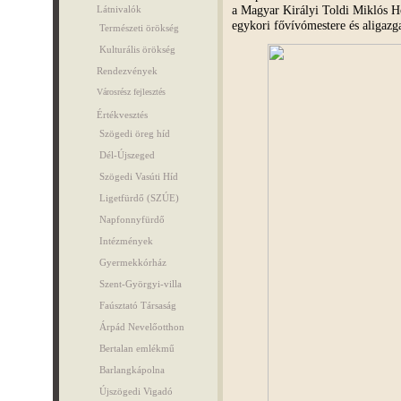
a Magyar Királyi Toldi Miklós H
Látnivalók
egykori fővívómestere és aligazg
Természeti örökség
Kulturális örökség
Rendezvények
Városrész fejlesztés
Értékvesztés
Szögedi öreg híd
Dél-Újszeged
Szögedi Vasúti Híd
Ligetfürdő (SZÚE)
Napfonnyfürdő
Intézmények
Gyermekkórház
Szent-Györgyi-villa
Faúsztató Társaság
Árpád Nevelőotthon
Bertalan emlékmű
Barlangkápolna
Újszögedi Vigadó