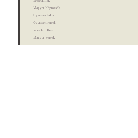
Mesefilmek
Magyar Népmesék
Gyermekdalok
Gyermekversek
Versek dalban
Magyar Versek