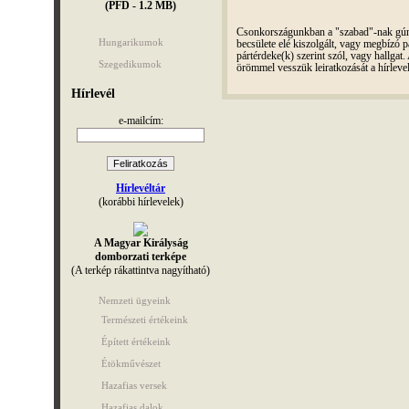
(PFD - 1.2 MB)
Csonkországunkban a "szabad"-nak gúnyo
Hungarikumok
becsülete elé kiszolgált, vagy megbízó pá
pártérdeke(k) szerint szól, vagy hallga
Szegedikumok
örömmel vesszük leiratkozását a hírleve
Hírlevél
e-mailcím:
Hírlevéltár
(korábbi hírlevelek)
A Magyar Királyság
domborzati terképe
(A terkép rákattintva nagyítható)
Nemzeti ügyeink
Természeti értékeink
Épített értékeink
Étökművészet
Hazafias versek
Hazafias dalok