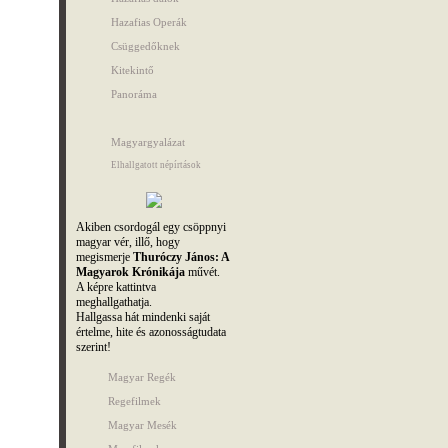
Hazafias Operák
Csüggedőknek
Kitekintő
Panoráma
Magyargyalázat
Elhallgatott népírtások
Akiben csordogál egy csöppnyi
magyar vér, illő, hogy
megismerje
Thuróczy János: A
Magyarok Krónikája
művét.
A képre kattintva
meghallgathatja.
Hallgassa hát mindenki saját
értelme, hite és azonosságtudata
szerint!
Magyar Regék
Regefilmek
Magyar Mesék