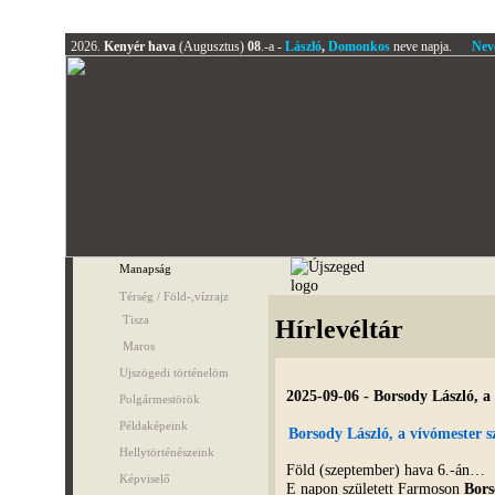
2026.
Kenyér hava
(Augusztus)
08
.-a -
László
,
Domonkos
neve napja.
Nev
Manapság
Térség / Föld-,vízrajz
Tisza
Hírlevéltár
Maros
Ujszögedi történelöm
2025-09-06 - Borsody László, a
Polgármestörök
Példaképeink
Borsody László, a vívómester s
Hellytörténészeink
Föld (szeptember) hava 6.-án…
Képviselő
E napon született Farmoson
Bors