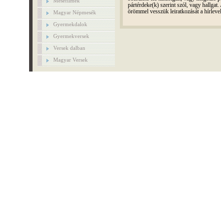
Mesefilmek
pártérdeke(k) szerint szól, vagy hallga
örömmel vesszük leiratkozását a hírleve
Magyar Népmesék
Gyermekdalok
Gyermekversek
Versek dalban
Magyar Versek