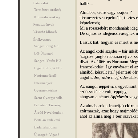
hallik...
Látnivalók
Természeti örökség
Almabor, cidre vagy szájder ?
Természetesen épelméjű, tisztess
Kulturális örökség
képtelenség...
Rendezvények
Mi a rosszsebért mondanánk idege
Városrész fejlesztés
De sajnos az idegenszivűségnek m
Értékvesztés
Lássuk hát, hogyan és miért is m
Szögedi öreg híd
Az angolkodó szájder – bár inkáb
Dél-Újszeged
ˈsaɪ̯.dɚ/ [anglo-raccsoan ejtve: 
Szögedi Vasúti Híd
divat. Az 1066-os Normann Megszá
francoskodást. Így enyészett el a
Ligetfürdő (SZÚE)
almából készült ital’ jelentésű óf
Napfonnyfürdő
angol
cidre
,
sidre
meg
sider
alak
Intézmények
Az óangol
æppelwīn
, egyébiránt
Gyermekkórház
szóösszetétele volt, éppúgy,
ahogyan a német
Apfelwein
vagy 
Szent-Györgyi-villa
Az almaborok a franci(a)
cidre
me
Faúsztató Társaság
származtak, azaz hogy majmolód
Árpád Nevelőotthon
ahol az
alma
meg a
bor
szavakat
Bertalan emlékmű
Barlangkápolna
Újszögedi Vigadó