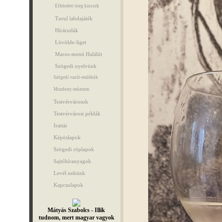
Elfeledett öreg kincsek
Turul labdajáték
Hírárudák
Lövölde-liget
Maros-menti Halálút
Szögedi nyelvünk
Szögedi vasút-emlékök
Mozdony-múzeum
Testvérvárosok
Testvérvárosi példák
Irattár
Képöslapok
Szögedi röplapok
Sajtóhíranyagok
Levél nekünk
Kapcsolapok
Mátyás Szabolcs - Illik
tudnom, mert magyar vagyok