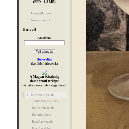
(PFD - 1.2 MB)
Hungarikumok
Szegedikumok
Hírlevél
e-mailcím:
Hírlevéltár
(korábbi hírlevelek)
A Magyar Királyság
domborzati terképe
(A terkép rákattintva nagyítható)
Nemzeti ügyeink
Természeti értékeink
Épített értékeink
Étökművészet
Hazafias versek
Hazafias dalok