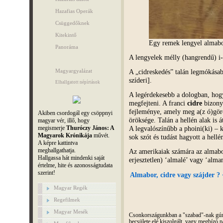
Hazafias Operák
Csüggedőknek
Kitekintő
Egy remek lengyel almabo
Panoráma
A lengyelek mélly (hangrendű) i-v
Magyargyalázat
A „cidreskedés” talán legmókása
szíderi].
Elhallgatott népírtások
A legérdekesebb a dologban, hogy
megfejteni. A franci
cidre
bizonyo
fejleménye, amely meg a(z ó)gö
Akiben csordogál egy csöppnyi
öröksége. Talán a hellén alak is 
magyar vér, illő, hogy
megismerje
Thuróczy János: A
A legvalószínűbb a phoini(ki) – k
Magyarok Krónikája
művét.
sok szót és tudást hagyott a hell
A képre kattintva
meghallgathatja.
Az amerikaiak számára az almab
Hallgassa hát mindenki saját
erjesztetlen) ‘almalé’ vagy ‘almam
értelme, hite és azonosságtudata
szerint!
Almabor, cidre vagy szájder ? 
Magyar Regék
Regefilmek
Magyar Mesék
Csonkországunkban a "szabad"-nak gúnyo
becsülete elé kiszolgált, vagy megbízó pá