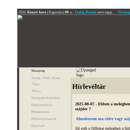
2026.
Kenyér hava
(Augusztus)
09
.-e -
Emőd
,
Román
neve napja.
Nevena
Manapság
Térség / Föld-,vízrajz
Tisza
Hírlevéltár
Maros
Ujszögedi történelöm
2025-08-07 - Ebben a melegben 
Polgármestörök
szájder ?
Példaképeink
Almaborom ma cidre vagy száj
Hellytörténészeink
Képviselő
Jól esik e fülleteg melegben a hi