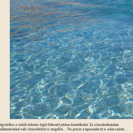
égvételkor a vízből érdemes fejjel-föltesttel jobban kiemelkedni. Ez a kiszámíthatatlan
ullámzásokkal való víznyeldekést is megelőzi… No persze a tapasztalat itt is sokat számít…