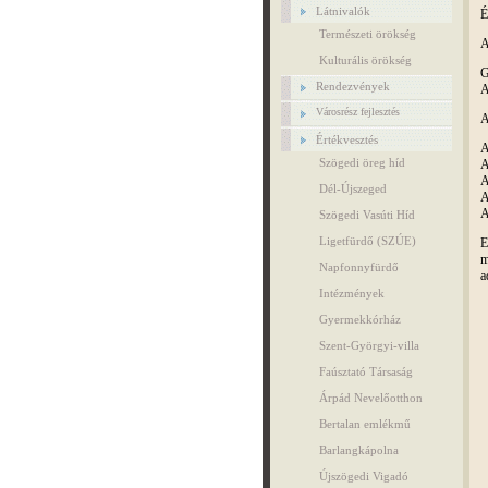
Látnivalók
É
Természeti örökség
A
Kulturális örökség
G
Rendezvények
A
Városrész fejlesztés
A
Értékvesztés
A
Szögedi öreg híd
A
A
Dél-Újszeged
A
A
Szögedi Vasúti Híd
Ligetfürdő (SZÚE)
E
m
Napfonnyfürdő
a
Intézmények
Gyermekkórház
Szent-Györgyi-villa
Faúsztató Társaság
Árpád Nevelőotthon
Bertalan emlékmű
Barlangkápolna
Újszögedi Vigadó