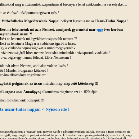
iltásokkal meg a vizimentők szaporításával bizonyára lehet csökkenteni a veszélyeket…
e az én úszó-nézőpontom egészen más !
A
Vízbefulladás
Megelőzésének Napja’
helkyett legyen a ma az
Úszni-Tudás Napja
!
iért ne lehetrnénk mi az a Nemzet, amelynek gyermekei már
eggy
éves korban
egtanulnak úszni ?!
iért ne lehetnénk mi legvízbiztonságosabb nemzet ?!
iért ne lehetne a Magyar a vízbiztonságáról is híres.
gy a vizilabda bajnokságokat is mind megnyernénk…
 vízbiztonságáról híres nemzet lemoshat mindenkit a vizisportok viadalain !
o ez végre egy nemes föladat. Előre Nemzetem !
olt már olyan Nemzet, ahol alap volt az úszás !
őt ! Minden Polgárnak kötelező !
zpárta alkotmánya rögzítette ezt :
zpártái polgárnak az úszás minden nap alapvető kötelesség !!!
ükurgosz
azaz
Λυκοῦργος
alkotmánya rögzítette ezt i.e. 820 táján…
alán fölnőhetnénk hozzájuk !!!
Az úszni-tudás napján < Nyisson ide !
sonkországunkban a "szabad"-nak gúnyolt sajtót a pártsajtótermékek uralják, melyek a Haza becsülete elé
iszolgált, vagy megbízó pártjaik érdekeit helyezik. E fősodratú sajtó persze pártérdeke(k) szerint szól, vagy
allgat. Amennyiben Ön ezeket részesíti előnyben, úgy örömmel vesszük leiratkozását a hírleveleinkről.