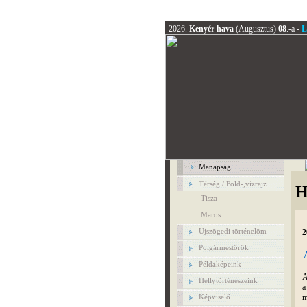
2026.
Kenyér hava
(Augusztus)
08
.-a -
L
Manapság
Térség / Föld-,vízrajz
H
Tisza
Maros
Ujszögedi történelöm
2
Polgármestörök
Példaképeink
A
Hellytörténészeink
m
Képviselő