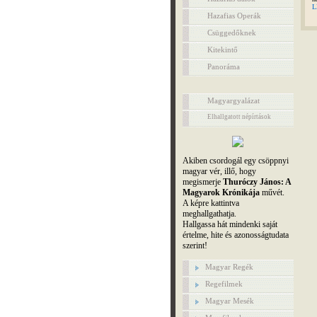
L
Hazafias Operák
Csüggedőknek
Kitekintő
Panoráma
Magyargyalázat
Elhallgatott népírtások
Akiben csordogál egy csöppnyi
magyar vér, illő, hogy
megismerje
Thuróczy János: A
Magyarok Krónikája
művét.
A képre kattintva
meghallgathatja.
Hallgassa hát mindenki saját
értelme, hite és azonosságtudata
szerint!
Magyar Regék
Regefilmek
Magyar Mesék