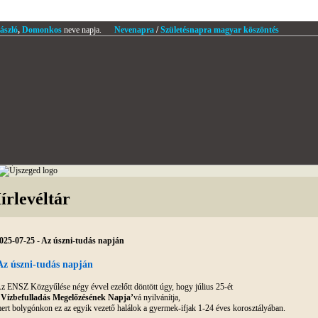
ászló
,
Domonkos
neve napja.
Nevenapra
/
Születésnapra magyar köszöntés
írlevéltár
025-07-25 - Az úszni-tudás napján
Az úszni-tudás napján
z ENSZ Közgyűlése négy évvel ezelőtt döntött úgy, hogy július 25-ét
a
Vízbefulladás
Megelőzésének Napja’
vá nyilvánítja,
ert bolygónkon ez az egyik vezető halálok a gyermek-ifjak 1-24 éves korosztályában.