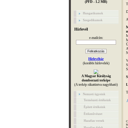
(PFD - 1.2 MB)
T
D
Hungarikumok
Szegedikumok
M
Hírlevél
m
M
e-mailcím:
M
Ú
A
N
Hírlevéltár
V
(korábbi hírlevelek)
S
S
A Magyar Királyság
S
domborzati terképe
(A terkép rákattintva nagyítható)
L
T
Nemzeti ügyeink
Természeti értékeink
Épített értékeink
Étökművészet
Hazafias versek
C
k
Hazafias dalok
h