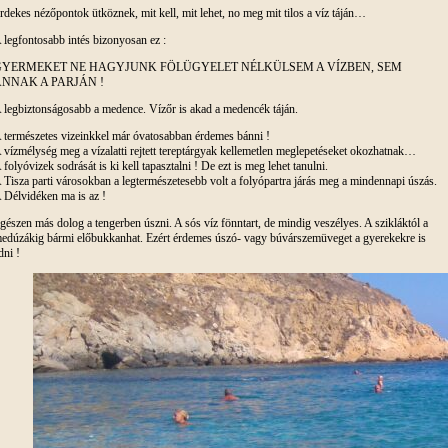
rdekes nézőpontok ütköznek, mit kell, mit lehet, no meg mit tilos a víz táján…
 legfontosabb intés bizonyosan ez :
YERMEKET NE HAGYJUNK FÖLÜGYELET NÉLKÜLSEM A VÍZBEN, SEM
NNAK A PARJÁN !
 legbiztonságosabb a medence. Vízőr is akad a medencék táján.
 természetes vizeinkkel már óvatosabban érdemes bánni !
 vízmélység meg a vízalatti rejtett tereptárgyak kellemetlen meglepetéseket okozhatnak…
 folyóvizek sodrását is ki kell tapasztalni ! De ezt is meg lehet tanulni.
 Tisza parti városokban a legtermészetesebb volt a folyópartra járás meg a mindennapi úszás.
 Délvidéken ma is az !
gészen más dolog a tengerben úszni. A sós víz fönntart, de mindig veszélyes. A szikláktól a
edúzákig bármi előbukkanhat. Ezért érdemes úszó- vagy búvárszemüveget a gyerekekre is
dni !