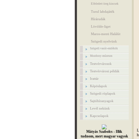
Elfeledett öreg kincsek
Turul labdajáték
Hírárudák
Lövölde-liget
Maros-menti Halálút
Szögedi nyelvünk
Szögedi vasút-emlékök
Mozdony-múzeum
Testvérvárosok
Testvérvárosi példák
Irattár
Képöslapok
Szögedi röplapok
Sajtóhíranyagok
Levél nekünk
Kapcsolapok
L
Mátyás Szabolcs - Illik
h
tudnom, mert magyar vagyok