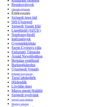
Kulturális örökség
Rendezvények
Városrész fejlesztés
Értékvesztés
Szögedi öreg híd
Dél-Újszeged
Szögedi Vasúti Híd
Ligetfürdő (SZÚE)
Napfonnyfürdő
Intézmények
Gyermekkórház
Szent-Györgyi-villa
Faúsztató Társaság
Árpád Nevelőotthon
Bertalan emlékmű
Barlangkápolna
Újszögedi Vigadó
Elfeledett öreg kincsek
Turul labdajáték
Hírárudák
Lövölde-liget
Maros-menti Halálút
Szögedi nyelvünk
Szögedi vasút-emlékök
Mozdony-múzeum