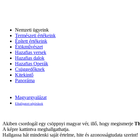
Nemzeti ügyeink
Természeti értékeink
Épített értékeink
Étökművészet
Hazafias versek
Hazafias dalok
Hazafias Operák
Csüggedőknek
Kitekintő
Panoráma
Magyargyalázat
Elhallgatott népírtások
Akiben csordogál egy csöppnyi magyar vér, illő, hogy megismerje
Th
A képre kattintva meghallgathatja.
Hallgassa hát mindenki saját értelme, hite és azonosságtudata szerint!