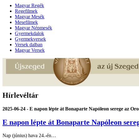
Magyar Regék
Regefilmek
Magyar Mesék
Mesefilmek
Magyar Népmesék
Gyermekdalok
Gyermekversek
Versek dalban
Magyar Versek
Hírlevéltár
2025-06-24 - E napon lépte át Bonaparte Napóleon serege az Or
E napon lépte át Bonaparte Napóleon ser
Nap (június) hava 24.-én…