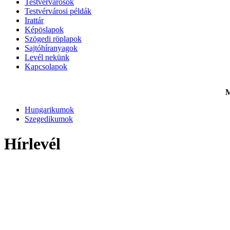
Testvérvárosok
Testvérvárosi példák
Irattár
Képöslapok
Szögedi röplapok
Sajtóhíranyagok
Levél nekünk
Kapcsolapok
M
Hungarikumok
Szegedikumok
Hírlevél