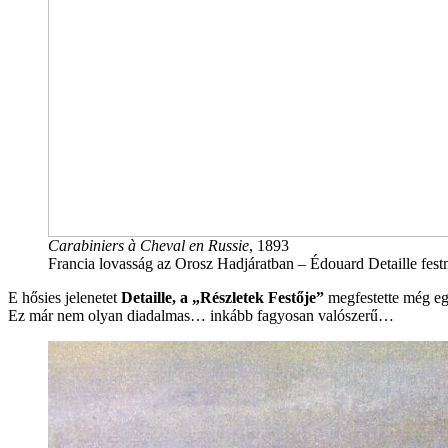
Carabiniers à Cheval en Russie
, 1893
Francia lovasság az Orosz Hadjáratban – Édouard Detaille fes
E hősies jelenetet
Detaille, a „Részletek Festője”
megfestette még e
Ez már nem olyan diadalmas… inkább fagyosan valószerű…