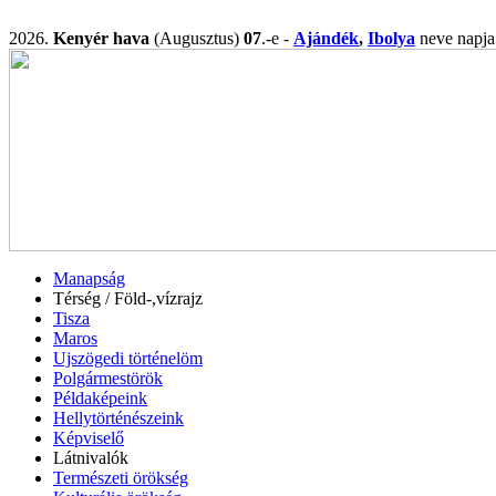
2026.
Kenyér hava
(Augusztus)
07
.-e -
Ajándék
,
Ibolya
neve nap
Manapság
Térség / Föld-,vízrajz
Tisza
Maros
Ujszögedi történelöm
Polgármestörök
Példaképeink
Hellytörténészeink
Képviselő
Látnivalók
Természeti örökség