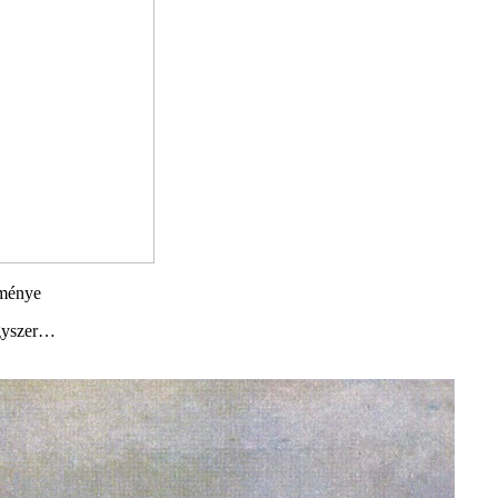
tménye
gyszer…