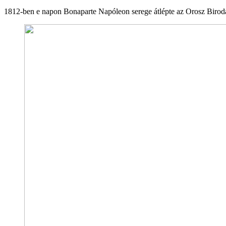
1812-ben e napon Bonaparte Napóleon serege átlépte az Orosz Biro