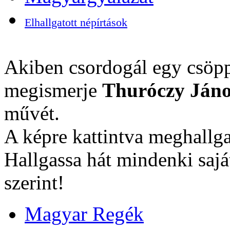
Elhallgatott népírtások
Akiben csordogál egy csöpp
megismerje
Thuróczy Jáno
művét.
A képre kattintva meghallga
Hallgassa hát mindenki sajá
szerint!
Magyar Regék