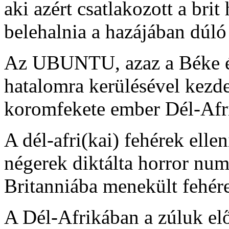
aki azért csatlakozott a bri
belehalnia a hazájában dúl
Az UBUNTU, azaz a Béke é
hatalomra kerülésével kezde
koromfekete ember Dél-Afr
A dél-afri(kai) fehérek elle
négerek diktálta horror num
Britanniába menekült fehére
A Dél-Afrikában a zúluk elő