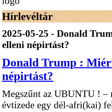
Hírlevéltár
2025-05-25 - Donald Trum
elleni népirtást?
Donald Trump : Miért 
népirtást?
Megszűnt az UBUNTU ! – m
évtizede egy dél-afri(kai) fe