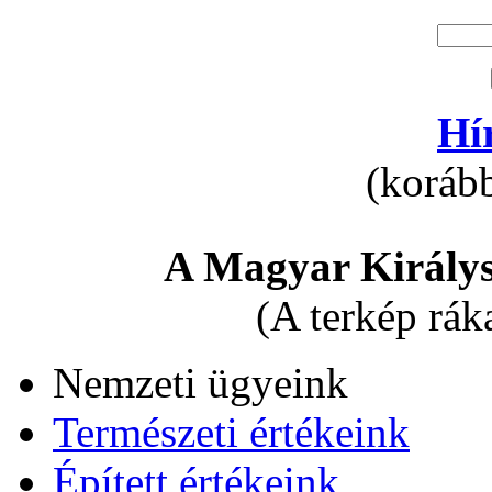
Hí
(korább
A Magyar Királys
(A terkép rák
Nemzeti ügyeink
Természeti értékeink
Épített értékeink