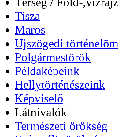
Térség / Föld-,vízrajz
Tisza
Maros
Ujszögedi történelöm
Polgármestörök
Példaképeink
Hellytörténészeink
Képviselő
Látnivalók
Természeti örökség