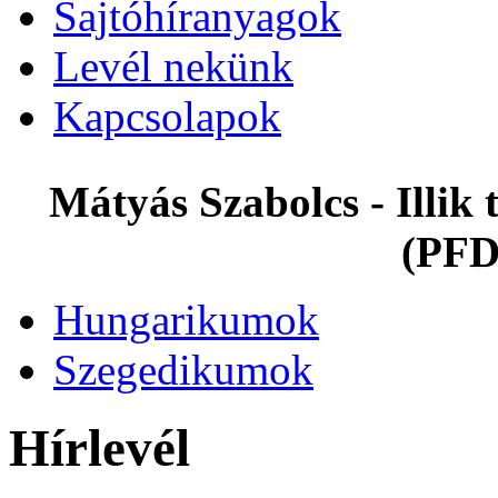
Sajtóhíranyagok
Levél nekünk
Kapcsolapok
Mátyás Szabolcs - Illi
(PFD
Hungarikumok
Szegedikumok
Hírlevél