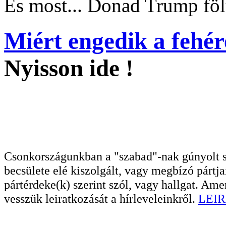
És most... Donad Trump fölt
Miért engedik a fehére
Nyisson ide !
Csonkországunkban a "szabad"-nak gúnyolt sa
becsülete elé kiszolgált, vagy megbízó pártja
pártérdeke(k) szerint szól, vagy hallgat. A
vesszük leiratkozását a hírleveleinkről.
LEIR