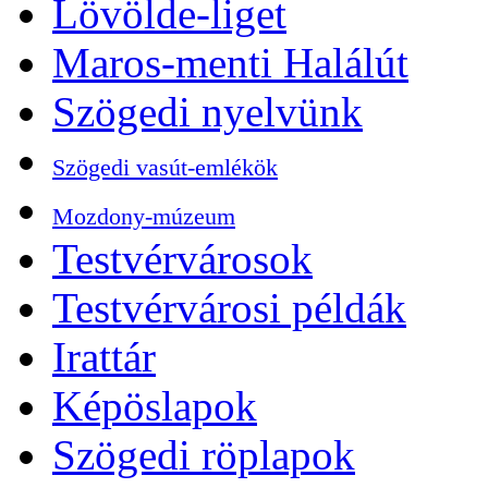
Lövölde-liget
Maros-menti Halálút
Szögedi nyelvünk
Szögedi vasút-emlékök
Mozdony-múzeum
Testvérvárosok
Testvérvárosi példák
Irattár
Képöslapok
Szögedi röplapok