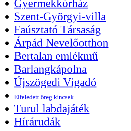
Gyermekkórház
Szent-Györgyi-villa
Faúsztató Társaság
Árpád Nevelőotthon
Bertalan emlékmű
Barlangkápolna
Újszögedi Vigadó
Elfeledett öreg kincsek
Turul labdajáték
Hírárudák