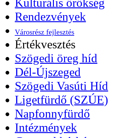
Kulturális örökség
Rendezvények
Városrész fejlesztés
Értékvesztés
Szögedi öreg híd
Dél-Újszeged
Szögedi Vasúti Híd
Ligetfürdő (SZÚE)
Napfonnyfürdő
Intézmények