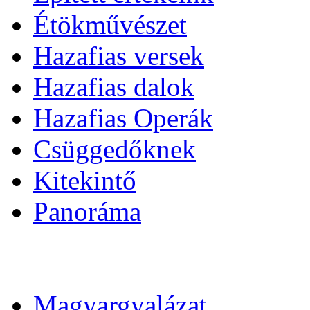
Étökművészet
Hazafias versek
Hazafias dalok
Hazafias Operák
Csüggedőknek
Kitekintő
Panoráma
Magyargyalázat