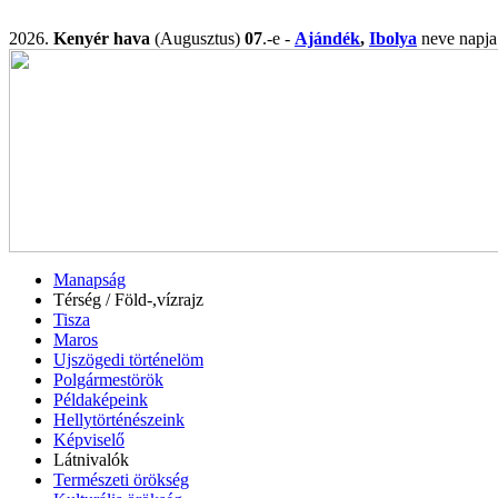
2026.
Kenyér hava
(Augusztus)
07
.-e -
Ajándék
,
Ibolya
neve nap
Manapság
Térség / Föld-,vízrajz
Tisza
Maros
Ujszögedi történelöm
Polgármestörök
Példaképeink
Hellytörténészeink
Képviselő
Látnivalók
Természeti örökség