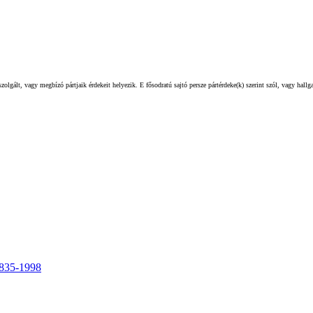
olgált, vagy megbízó pártjaik érdekeit helyezik. E fősodratú sajtó persze pártérdeke(k) szerint szól, vagy hall