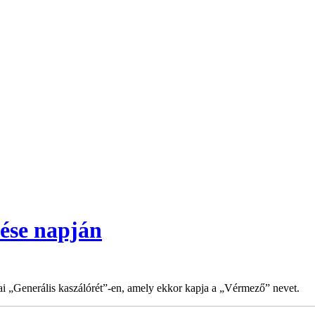
ése napján
i „Generális kaszálórét”-en, amely ekkor kapja a „Vérmező” nevet.