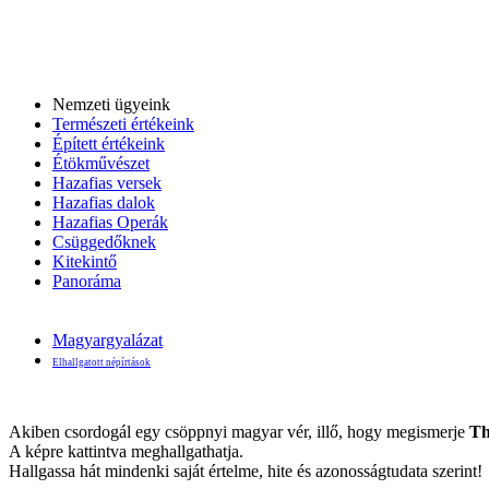
Nemzeti ügyeink
Természeti értékeink
Épített értékeink
Étökművészet
Hazafias versek
Hazafias dalok
Hazafias Operák
Csüggedőknek
Kitekintő
Panoráma
Magyargyalázat
Elhallgatott népírtások
Akiben csordogál egy csöppnyi magyar vér, illő, hogy megismerje
Th
A képre kattintva meghallgathatja.
Hallgassa hát mindenki saját értelme, hite és azonosságtudata szerint!