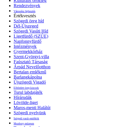
Kulturális örökség
Rendezvények
Városrész fejlesztés
Értékvesztés
Szögedi öreg híd
Dél-Újszeged
Szögedi Vasúti Híd
Ligetfürdő (SZÚE)
Napfonnyfürdő
Intézmények
Gyermekkórház
Szent-Györgyi-villa
Faúsztató Társaság
Árpád Nevelőotthon
Bertalan emlékmű
Barlangkápolna
Újszögedi Vigadó
Elfeledett öreg kincsek
Turul labdajáték
Hírárudák
Lövölde-liget
Maros-menti Halálút
Szögedi nyelvünk
Szögedi vasút-emlékök
Mozdony-múzeum