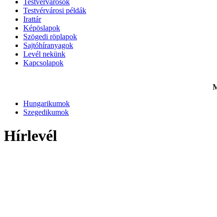
Testvérvárosok
Testvérvárosi példák
Irattár
Képöslapok
Szögedi röplapok
Sajtóhíranyagok
Levél nekünk
Kapcsolapok
M
Hungarikumok
Szegedikumok
Hírlevél