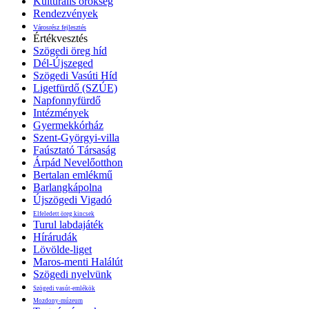
Kulturális örökség
Rendezvények
Városrész fejlesztés
Értékvesztés
Szögedi öreg híd
Dél-Újszeged
Szögedi Vasúti Híd
Ligetfürdő (SZÚE)
Napfonnyfürdő
Intézmények
Gyermekkórház
Szent-Györgyi-villa
Faúsztató Társaság
Árpád Nevelőotthon
Bertalan emlékmű
Barlangkápolna
Újszögedi Vigadó
Elfeledett öreg kincsek
Turul labdajáték
Hírárudák
Lövölde-liget
Maros-menti Halálút
Szögedi nyelvünk
Szögedi vasút-emlékök
Mozdony-múzeum