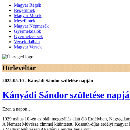
Magyar Regék
Regefilmek
Magyar Mesék
Mesefilmek
Magyar Népmesék
Gyermekdalok
Gyermekversek
Versek dalban
Magyar Versek
Hírlevéltár
2025-05-10 - Kányádi Sándor születése napján
Kányádi Sándor születése napj
Ezen a napon…
1929 május 10.-én az oláh megszállás alatt élő Erdélyben, Nagygalam
A Nemzet Művésze címmel kitüntetett, Kossuth-díjas erdélyi magyar kö
a Magyar Művészeti Akadémia rendes tagja volt.