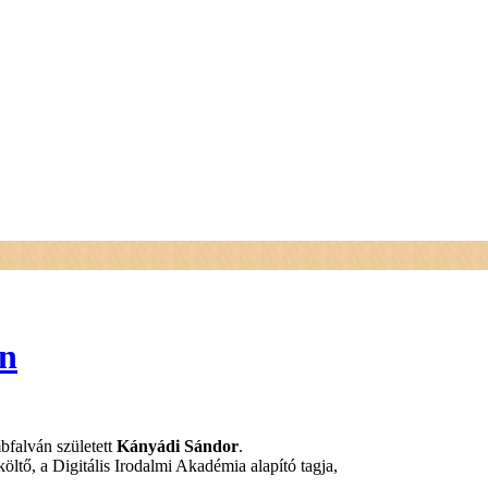
án
bfalván született
Kányádi Sándor
.
ltő, a Digitális Irodalmi Akadémia alapító tagja,