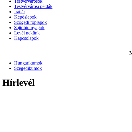
Testvérvárosok
Testvérvárosi példák
Irattár
Képöslapok
Szögedi röplapok
Sajtóhíranyagok
Levél nekünk
Kapcsolapok
M
Hungarikumok
Szegedikumok
Hírlevél