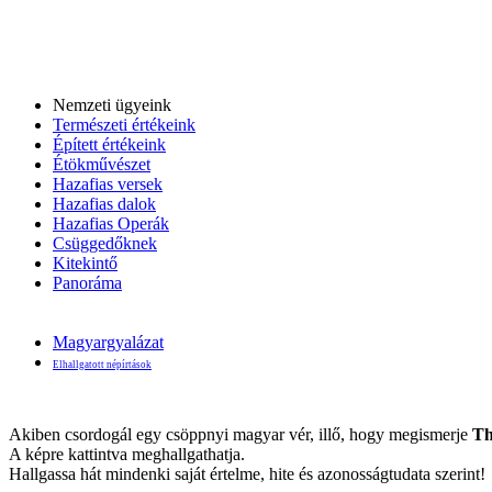
Nemzeti ügyeink
Természeti értékeink
Épített értékeink
Étökművészet
Hazafias versek
Hazafias dalok
Hazafias Operák
Csüggedőknek
Kitekintő
Panoráma
Magyargyalázat
Elhallgatott népírtások
Akiben csordogál egy csöppnyi magyar vér, illő, hogy megismerje
Th
A képre kattintva meghallgathatja.
Hallgassa hát mindenki saját értelme, hite és azonosságtudata szerint!