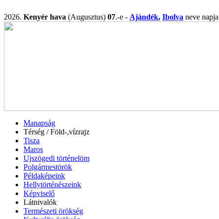
2026.
Kenyér hava
(Augusztus)
07
.-e -
Ajándék
,
Ibolya
neve nap
Manapság
Térség / Föld-,vízrajz
Tisza
Maros
Ujszögedi történelöm
Polgármestörök
Példaképeink
Hellytörténészeink
Képviselő
Látnivalók
Természeti örökség