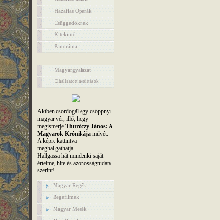
Hazafias Operák
Csüggedőknek
Kitekintő
Panoráma
Magyargyalázat
Elhallgatott népírtások
Akiben csordogál egy csöppnyi
magyar vér, illő, hogy
megismerje
Thuróczy János: A
Magyarok Krónikája
művét.
A képre kattintva
meghallgathatja.
Hallgassa hát mindenki saját
értelme, hite és azonosságtudata
szerint!
Magyar Regék
Regefilmek
Magyar Mesék