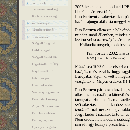
Látnivalók
2002-ben e napon a holland LP
Természeti örökség
liberális párt vezetőjét,
Pim Fortuynt a választási kampán
Kulturális örökség
iszlámrajongó aktivista meggyilko
Rendezvények
Pim Fortuyn ellenezte a bűnvándor
Városrész fejlesztés
minden stabil államban, minden 
Értékvesztés
lezárta volna az ország határait 
Szögedi öreg híd
:
„
Hollandia megtelt, több beván
Dél-Újszeged
Pim Fortuyn 2002. május 
Szögedi Vasúti Híd
előtt
(Photo: Roy Beusker)
Ligetfürdő (SZÚE)
Mészárosa 1672 óta az első sikere
hazájában, és azzal is, hogy nagy
Napfonnyfürdő
Európába. Vajon ki volt a megbízó
Intézmények
vizsgálták… Milyen érdekes !!! T
Gyermekkórház
Pim Fortuyn pártolta a buzikat, s
Szent-Györgyi-villa
állást, az eutanáziát, a könnyű é
támogatta. Hollandiában a Lucifer
Faúsztató Társaság
szétválasztása mellett kardoskodo
Árpád Nevelőotthon
kultúra”
-‘nak nevezte, ugyanakko
Bertalan emlékmű
Jörg Haider-t nácinak tartotta, és
Nem csoda, ha a modern szabadg
Barlangkápolna
maradt, így könnyű préda lett…
Újszögedi Vigadó