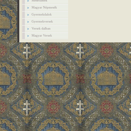
Mesefilmek
Magyar Népmesék
Gyermekdalok
Gyermekversek
Versek dalban
Magyar Versek