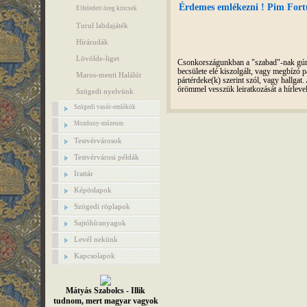
Érdemes emlékezni ! Pim Fortu
Elfeledett öreg kincsek
Turul labdajáték
Hírárudák
Lövölde-liget
Csonkországunkban a "szabad"-nak gúnyo
becsülete elé kiszolgált, vagy megbízó pá
Maros-menti Halálút
pártérdeke(k) szerint szól, vagy hallga
örömmel vesszük leiratkozását a hírleve
Szögedi nyelvünk
Szögedi vasút-emlékök
Mozdony-múzeum
Testvérvárosok
Testvérvárosi példák
Irattár
Képöslapok
Szögedi röplapok
Sajtóhíranyagok
Levél nekünk
Kapcsolapok
Mátyás Szabolcs - Illik
tudnom, mert magyar vagyok