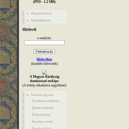
(PFD - 1.2 MB)
Hungarikumok
Szegedikumok
Hírlevél
e-mailcím:
Hírlevéltár
(korábbi hírlevelek)
A Magyar Királyság
domborzati terképe
(A terkép rákattintva nagyítható)
Nemzeti ügyeink
Természeti értékeink
Épített értékeink
Étökművészet
Hazafias versek
Hazafias dalok