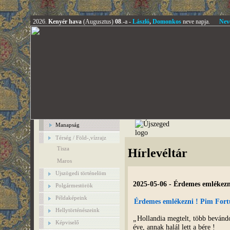
2026.
Kenyér hava
(Augusztus)
08
.-a -
László
,
Domonkos
neve napja.
Nev
Manapság
Térség / Föld-,vízrajz
Tisza
Hírlevéltár
Maros
Ujszögedi történelöm
2025-05-06 - Érdemes emlékez
Polgármestörök
Példaképeink
Érdemes emlékezni ! Pim For
Hellytörténészeink
„
Hollandia megtelt, több bevánd
Képviselő
éve, annak halál lett a bére !