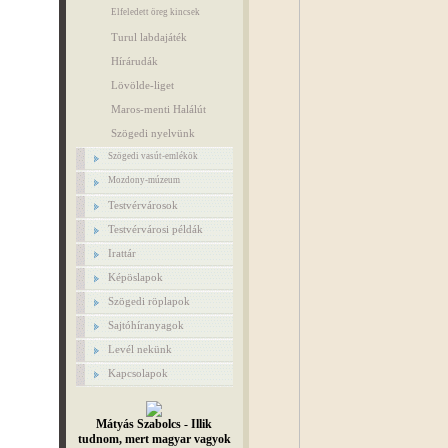
Elfeledett öreg kincsek
Turul labdajáték
Hírárudák
Lövölde-liget
Maros-menti Halálút
Szögedi nyelvünk
Szögedi vasút-emlékök
Mozdony-múzeum
Testvérvárosok
Testvérvárosi példák
Irattár
Képöslapok
Szögedi röplapok
Sajtóhíranyagok
Levél nekünk
Kapcsolapok
Mátyás Szabolcs - Illik
tudnom, mert magyar vagyok