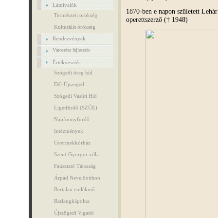
Látnivalók
1870-ben e napon született Lehár
Természeti örökség
operettszerző († 1948)
Kulturális örökség
Rendezvények
Városrész fejlesztés
Értékvesztés
Szögedi öreg híd
Dél-Újszeged
Szögedi Vasúti Híd
Ligetfürdő (SZÚE)
Napfonnyfürdő
Intézmények
Gyermekkórház
Szent-Györgyi-villa
Faúsztató Társaság
Árpád Nevelőotthon
Bertalan emlékmű
Barlangkápolna
Újszögedi Vigadó