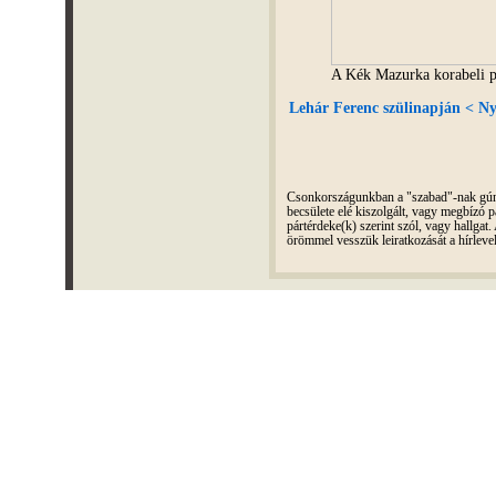
A Kék Mazurka korabeli p
Lehár Ferenc szülinapján < Nyi
Csonkországunkban a "szabad"-nak gúnyo
becsülete elé kiszolgált, vagy megbízó pá
pártérdeke(k) szerint szól, vagy hallga
örömmel vesszük leiratkozását a hírleve