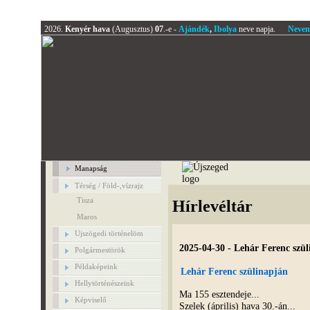
2026.
Kenyér hava
(Augusztus)
07
.-e -
Ajándék
,
Ibolya
neve napja.
Neven
Manapság
Térség / Föld-,vízrajz
Tisza
Hírlevéltár
Maros
Ujszögedi történelöm
2025-04-30 - Lehár Ferenc szü
Polgármestörök
Példaképeink
Lehár Ferenc szülinapján
Hellytörténészeink
Ma 155 esztendeje...
Képviselő
Szelek (április) hava 30.-án...