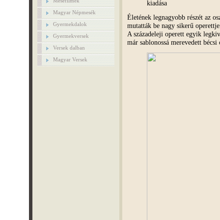
Mesefilmek
kiadása
Magyar Népmesék
Életének legnagyobb részét az oszt
Gyermekdalok
mutatták be nagy sikerű operettjei
A századeleji operett egyik legki
Gyermekversek
már sablonossá merevedett bécsi o
Versek dalban
Magyar Versek