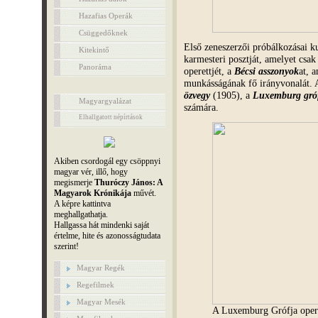
Hazafias Operák
Csüggedőknek
Első zeneszerzői próbálkozásai ku
Kitekintő
karmesteri posztját, amelyet csak
Panoráma
operettjét, a
Bécsi asszonyok
at, 
munkásságának fő irányvonalát. 
özvegy
(1905), a
Luxemburg gró
Magyargyalázat
számára.
Elhallgatott népírtások
Akiben csordogál egy csöppnyi
magyar vér, illő, hogy
megismerje
Thuróczy János: A
Magyarok Krónikája
művét.
A képre kattintva
meghallgathatja.
Hallgassa hát mindenki saját
értelme, hite és azonosságtudata
szerint!
Magyar Regék
Regefilmek
Magyar Mesék
A Luxemburg Grófja operet