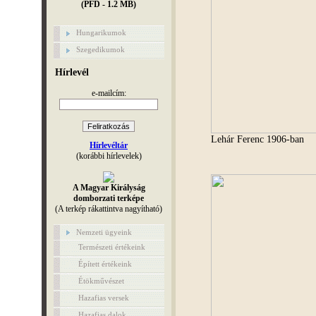
(PFD - 1.2 MB)
Hungarikumok
Szegedikumok
Hírlevél
e-mailcím:
Lehár Ferenc 1906-ban
Hírlevéltár
(korábbi hírlevelek)
A Magyar Királyság
domborzati terképe
(A terkép rákattintva nagyítható)
Nemzeti ügyeink
Természeti értékeink
Épített értékeink
Étökművészet
Hazafias versek
Hazafias dalok