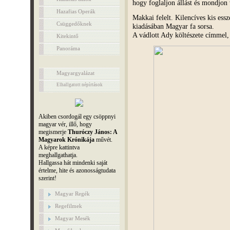
hogy foglaljon állást és mondjon
Hazafias Operák
Makkai felelt. Kilencíves kis es
Csüggedőknek
kiadásában Magyar fa sorsa.
A vádlott Ady költészete címmel,
Kitekintő
Panoráma
Magyargyalázat
Elhallgatott népírtások
Akiben csordogál egy csöppnyi
magyar vér, illő, hogy
megismerje
Thuróczy János: A
Magyarok Krónikája
művét.
A képre kattintva
meghallgathatja.
Hallgassa hát mindenki saját
értelme, hite és azonosságtudata
szerint!
Magyar Regék
Regefilmek
Magyar Mesék