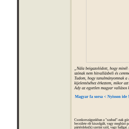
„Nála beigazolódott, hogy minél 
szónak nem hitvallásbeli és cerem
Tudom, hogy tanulmányomnak a le
kijelentéséhez érkeztem, mikor a
Ady az egyetlen magyar vallásos 
Magyar fa sorsa < Nyisson ide 
Csonkországunkban a "szabad"-nak gúnyo
becsülete elé kiszolgált, vagy megbízó pá
pártérdeke(k) szerint szól, vagy hallga