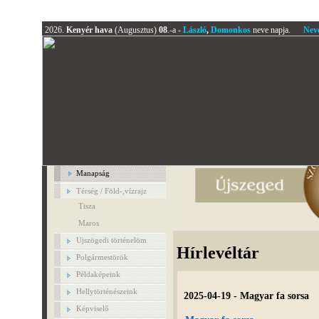
2026.
Kenyér hava
(Augusztus)
08
.-a -
László
,
Domonkos
neve napja.
Nev
Manapság
Térség / Föld-,vízrajz
Tisza
Maros
Ujszögedi történelöm
Hírlevéltár
Polgármestörök
Példaképeink
Hellytörténészeink
2025-04-19 - Magyar fa sorsa
Képviselő