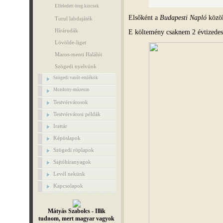
Elfeledett öreg kincsek
Elsőként a
Budapesti Napló
közöl
Turul labdajáték
Hírárudák
E költemény csaknem 2 évtizedes 
Lövölde-liget
Maros-menti Halálút
Szögedi nyelvünk
Szögedi vasút-emlékök
Mozdony-múzeum
Testvérvárosok
Testvérvárosi példák
Irattár
Képöslapok
Szögedi röplapok
Sajtóhíranyagok
Levél nekünk
Kapcsolapok
Mátyás Szabolcs - Illik
tudnom, mert magyar vagyok