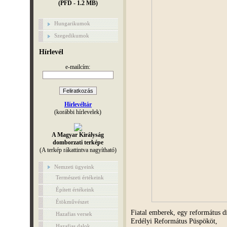
(PFD - 1.2 MB)
Hungarikumok
Szegedikumok
Hírlevél
e-mailcím:
Hírlevéltár
(korábbi hírlevelek)
A Magyar Királyság
domborzati terképe
(A terkép rákattintva nagyítható)
Nemzeti ügyeink
Természeti értékeink
Épített értékeink
Étökművészet
Fiatal emberek, egy református d
Hazafias versek
Erdélyi Református Püspököt,
Hazafias dalok