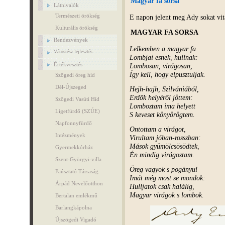
Magyar fa sorsa
Látnivalók
Természeti örökség
E napon jelent meg Ady sokat vi
Kulturális örökség
MAGYAR FA SORSA
Rendezvények
Lelkemben a magyar fa
Városrész fejlesztés
Lombjai esnek, hullnak:
Értékvesztés
Lombosan, virágosan,
Így kell, hogy elpusztuljak.
Szögedi öreg híd
Dél-Újszeged
Hejh-hajh, Szilvániából,
Erdők helyéről jöttem:
Szögedi Vasúti Híd
Lomboztam ima helyett
Ligetfürdő (SZÚE)
S keveset könyörögtem.
Napfonnyfürdő
Ontottam a virágot,
Intézmények
Virultam jóban-rosszban:
Mások gyümölcsösödtek,
Gyermekkórház
Én mindig virágoztam.
Szent-Györgyi-villa
Öreg vagyok s pogányul
Faúsztató Társaság
Imát még most se mondok:
Árpád Nevelőotthon
Hulljatok csak halálig,
Magyar virágok s lombok.
Bertalan emlékmű
Barlangkápolna
Újszögedi Vigadó