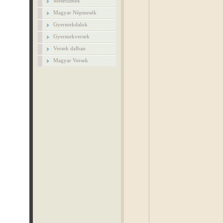
Mesefilmek
Magyar Népmesék
Gyermekdalok
Gyermekversek
Versek dalban
Magyar Versek