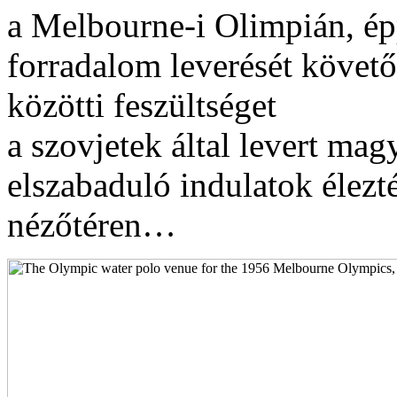
a Melbourne-i Olimpián, é
forradalom leverését követő
közötti feszültséget
a szovjetek által levert m
elszabaduló indulatok élez
nézőtéren…