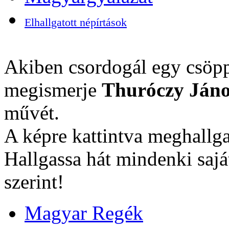
Elhallgatott népírtások
Akiben csordogál egy csöpp
megismerje
Thuróczy Jáno
művét.
A képre kattintva meghallga
Hallgassa hát mindenki sajá
szerint!
Magyar Regék