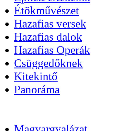
Étökművészet
Hazafias versek
Hazafias dalok
Hazafias Operák
Csüggedőknek
Kitekintő
Panoráma
Magyargyalázat