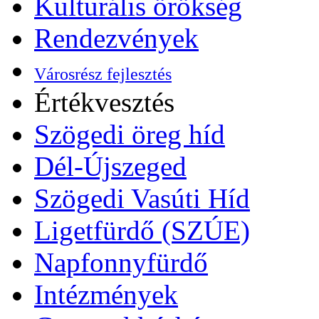
Kulturális örökség
Rendezvények
Városrész fejlesztés
Értékvesztés
Szögedi öreg híd
Dél-Újszeged
Szögedi Vasúti Híd
Ligetfürdő (SZÚE)
Napfonnyfürdő
Intézmények