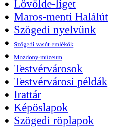
Lövölde-liget
Maros-menti Halálút
Szögedi nyelvünk
Szögedi vasút-emlékök
Mozdony-múzeum
Testvérvárosok
Testvérvárosi példák
Irattár
Képöslapok
Szögedi röplapok