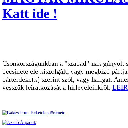
Katt ide !
Csonkországunkban a "szabad"-nak gúnyolt sa
becsülete elé kiszolgált, vagy megbízó pártja
pártérdeke(k) szerint szól, vagy hallgat. A
vesszük leiratkozását a hírleveleinkről.
LEIR