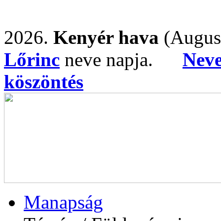
2026.
Kenyér hava
(Augus
Lőrinc
neve napja.
Nev
köszöntés
Manapság