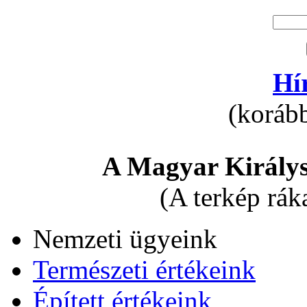
Hí
(korább
A Magyar Királys
(A terkép rák
Nemzeti ügyeink
Természeti értékeink
Épített értékeink