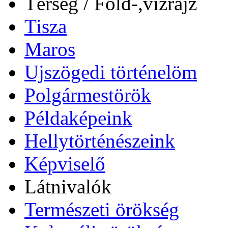
Térség / Föld-,vízrajz
Tisza
Maros
Ujszögedi történelöm
Polgármestörök
Példaképeink
Hellytörténészeink
Képviselő
Látnivalók
Természeti örökség