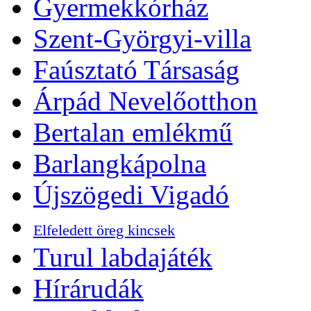
Gyermekkórház
Szent-Györgyi-villa
Faúsztató Társaság
Árpád Nevelőotthon
Bertalan emlékmű
Barlangkápolna
Újszögedi Vigadó
Elfeledett öreg kincsek
Turul labdajáték
Hírárudák