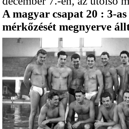
december 7.-én, az utolsó 
A magyar csapat 20 : 3-as
mérkőzését megnyerve állt