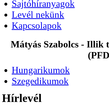
Sajtóhíranyagok
Levél nekünk
Kapcsolapok
Mátyás Szabolcs - Illi
(PFD
Hungarikumok
Szegedikumok
Hírlevél