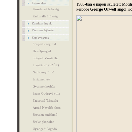
Látnivalók
1903-ban e napon született Moti
későbbi
George Orwell
angol író
Természeti örökség
Kulturális örökség
Rendezvények
Városrész fejlesztés
Értékvesztés
Szögedi öreg híd
Dél-Újszeged
Szögedi Vasúti Híd
Ligetfürdő (SZÚE)
Napfonnyfürdő
Intézmények
Gyermekkórház
Szent-Györgyi-villa
Faúsztató Társaság
Árpád Nevelőotthon
Bertalan emlékmű
Barlangkápolna
Újszögedi Vigadó