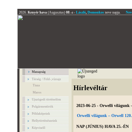
2026.
Kenyér hava
(Augusztus)
08
.-a -
László
,
Domonkos
neve napja.
Nev
Manapság
Térség / Föld-,vízrajz
Tisza
Hírlevéltár
Maros
Ujszögedi történelöm
2023-06-25 - Orwelli világunk 
Polgármestörök
Példaképeink
Orwelli világunk – Orwell 120.
Hellytörténészeink
NAP (JÚNIUS) HAVA 25.-ÉN
Képviselő