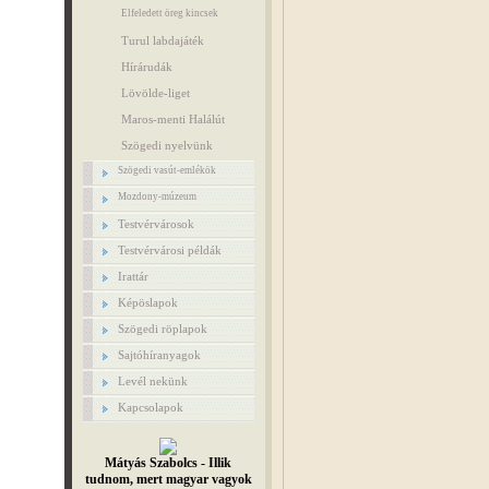
Elfeledett öreg kincsek
Turul labdajáték
Hírárudák
Lövölde-liget
Maros-menti Halálút
Szögedi nyelvünk
Szögedi vasút-emlékök
Mozdony-múzeum
Testvérvárosok
Testvérvárosi példák
Irattár
Képöslapok
Szögedi röplapok
Sajtóhíranyagok
Levél nekünk
Kapcsolapok
Mátyás Szabolcs - Illik
tudnom, mert magyar vagyok