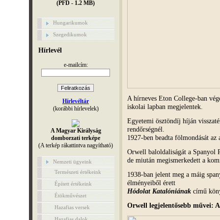
(PFD - 1.2 MB)
Hungarikumok
Szegedikumok
Hírlevél
e-mailcím:
A hírneves Eton College-ban végez
Hírlevéltár
iskolai lapban megjelentek.
(korábbi hírlevelek)
Egyetemi ösztöndíj híján visszatér
rendőrségnél.
A Magyar Királyság
1927-ben beadta fölmondását az an
domborzati terképe
(A terkép rákattintva nagyítható)
Orwell baloldaliságát a Spanyol 
de miután megismerkedett a komm
Nemzeti ügyeink
Természeti értékeink
1938-ban jelent meg a máig spanyo
élményeiből érett
Épített értékeink
Hódolat Katalóniának
című kön
Étökművészet
Orwell legjelentősebb művei: 
Hazafias versek
Hazafias dalok