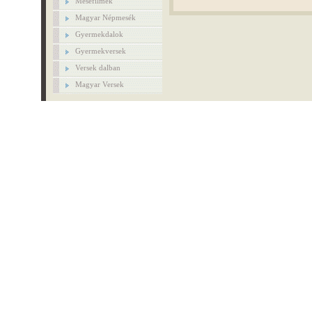
Mesefilmek
Magyar Népmesék
Gyermekdalok
Gyermekversek
Versek dalban
Magyar Versek