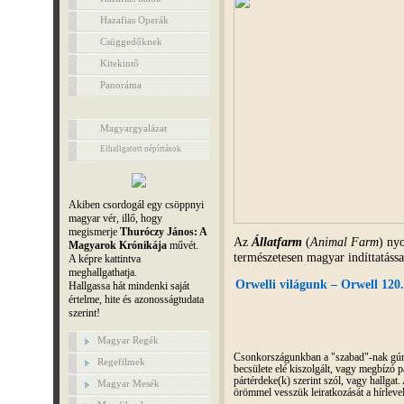
Hazafias Operák
Csüggedőknek
Kitekintő
Panoráma
Magyargyalázat
Elhallgatott népírtások
Akiben csordogál egy csöppnyi
magyar vér, illő, hogy
megismerje
Thuróczy János: A
Az
Állatfarm
(
Animal Farm
) nyo
Magyarok Krónikája
művét.
természetesen magyar indíttatással
A képre kattintva
meghallgathatja.
Orwelli világunk – Orwell 120.
Hallgassa hát mindenki saját
értelme, hite és azonosságtudata
szerint!
Magyar Regék
Csonkországunkban a "szabad"-nak gúnyo
Regefilmek
becsülete elé kiszolgált, vagy megbízó pá
pártérdeke(k) szerint szól, vagy hallga
Magyar Mesék
örömmel vesszük leiratkozását a hírleve