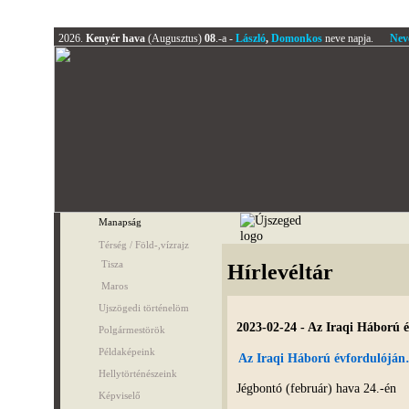
2026.
Kenyér hava
(Augusztus)
08
.-a -
László
,
Domonkos
neve napja.
Nev
Manapság
Térség / Föld-,vízrajz
Tisza
Hírlevéltár
Maros
Ujszögedi történelöm
2023-02-24 - Az Iraqi Háború
Polgármestörök
Példaképeink
Az Iraqi Háború évfordulójá
Hellytörténészeink
Jégbontó (február) hava 24.-én
Képviselő