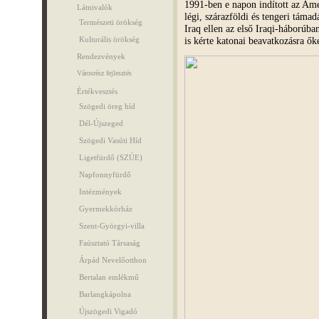
1991-ben e napon indított az Ame
Látnivalók
légi, szárazföldi és tengeri támad
Természeti örökség
Iraq ellen az első Iraqi-háborúb
is kérte katonai beavatkozásra ő
Kulturális örökség
Rendezvények
Városrész fejlesztés
Értékvesztés
Szögedi öreg híd
Dél-Újszeged
Szögedi Vasúti Híd
Ligetfürdő (SZÚE)
Napfonnyfürdő
Intézmények
Gyermekkórház
Szent-Györgyi-villa
Faúsztató Társaság
Árpád Nevelőotthon
Bertalan emlékmű
Barlangkápolna
Újszögedi Vigadó