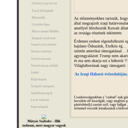
Elfeledett öreg kincsek
Turul labdajáték
Hírárudák
Az előzményekhez tartozik, hogy 
által megrajzolt iraqi határvonala
Lövölde-liget
amellyel létrehozták Kuwait álla
Maros-menti Halálút
az országa részének tekintette.
Szögedi nyelvünk
Érdemes ezeken elgondolkozni e
Szögedi vasút-emlékök
hajdano Őshazánk, Etelköz ég…
szintén amerikai támogatással… l
Mozdony-múzeum
agyongyalázott Trump nem akart
Testvérvárosok
és ma sem akarja ezt a háborút !
Világháborúnak nagy támogatói :
Testvérvárosi példák
Irattár
Az Iraqi Háború évfordulóján..
Képöslapok
Szögedi röplapok
Sajtóhíranyagok
Csonkországunkban a "szabad"-nak gúnyo
Levél nekünk
becsülete elé kiszolgált, vagy megbízó pá
pártérdeke(k) szerint szól, vagy hallga
Kapcsolapok
örömmel vesszük leiratkozását a hírleve
Mátyás Szabolcs - Illik
tudnom, mert magyar vagyok