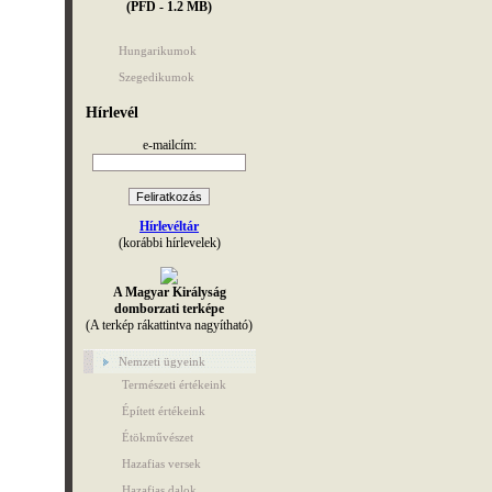
(PFD - 1.2 MB)
Hungarikumok
Szegedikumok
Hírlevél
e-mailcím:
Hírlevéltár
(korábbi hírlevelek)
A Magyar Királyság
domborzati terképe
(A terkép rákattintva nagyítható)
Nemzeti ügyeink
Természeti értékeink
Épített értékeink
Étökművészet
Hazafias versek
Hazafias dalok