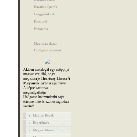
Hazafias Operák
Csüggedőknek
Kitekintő
Panoráma
Magyargyalázat
Elhallgatott népírtások
Akiben csordogál egy csöppnyi
magyar vér, illő, hogy
megismerje
Thuróczy János: A
Magyarok Krónikája
művét.
A képre kattintva
meghallgathatja.
Hallgassa hát mindenki saját
értelme, hite és azonosságtudata
szerint!
Magyar Regék
Regefilmek
Magyar Mesék