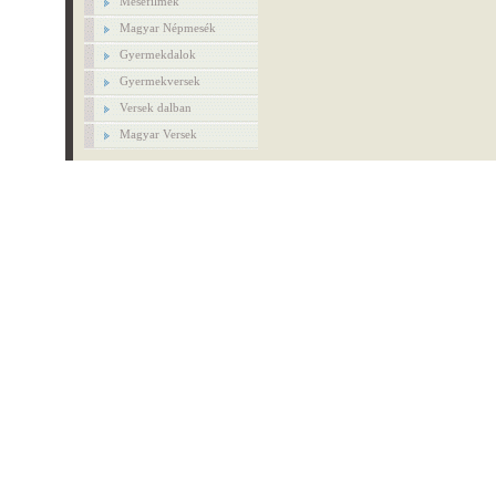
Mesefilmek
Magyar Népmesék
Gyermekdalok
Gyermekversek
Versek dalban
Magyar Versek