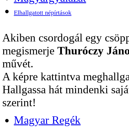
Elhallgatott népírtások
Akiben csordogál egy csöpp
megismerje
Thuróczy Jáno
művét.
A képre kattintva meghallga
Hallgassa hát mindenki sajá
szerint!
Magyar Regék