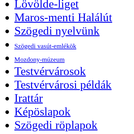
Lövölde-liget
Maros-menti Halálút
Szögedi nyelvünk
Szögedi vasút-emlékök
Mozdony-múzeum
Testvérvárosok
Testvérvárosi példák
Irattár
Képöslapok
Szögedi röplapok