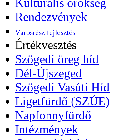
Kulturális örökség
Rendezvények
Városrész fejlesztés
Értékvesztés
Szögedi öreg híd
Dél-Újszeged
Szögedi Vasúti Híd
Ligetfürdő (SZÚE)
Napfonnyfürdő
Intézmények