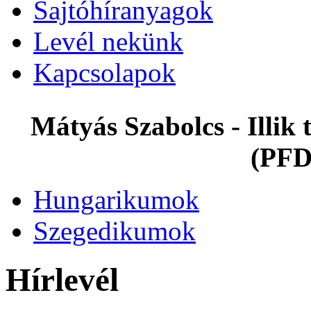
Sajtóhíranyagok
Levél nekünk
Kapcsolapok
Mátyás Szabolcs - Illi
(PFD
Hungarikumok
Szegedikumok
Hírlevél