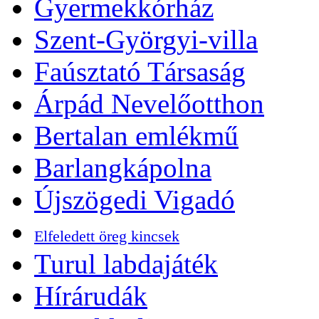
Gyermekkórház
Szent-Györgyi-villa
Faúsztató Társaság
Árpád Nevelőotthon
Bertalan emlékmű
Barlangkápolna
Újszögedi Vigadó
Elfeledett öreg kincsek
Turul labdajáték
Hírárudák