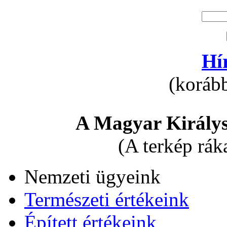
Hí
(korább
A Magyar Királys
(A terkép rák
Nemzeti ügyeink
Természeti értékeink
Épített értékeink