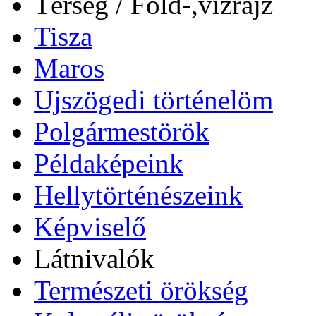
Térség / Föld-,vízrajz
Tisza
Maros
Ujszögedi történelöm
Polgármestörök
Példaképeink
Hellytörténészeink
Képviselő
Látnivalók
Természeti örökség