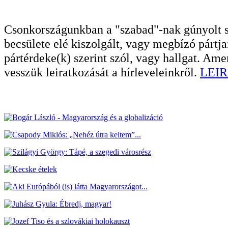
Csonkországunkban a "szabad"-nak gúnyolt sa
becsülete elé kiszolgált, vagy megbízó pártja
pártérdeke(k) szerint szól, vagy hallgat. A
vesszük leiratkozását a hírleveleinkről.
LEIR