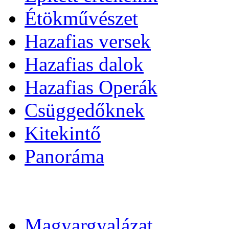
Étökművészet
Hazafias versek
Hazafias dalok
Hazafias Operák
Csüggedőknek
Kitekintő
Panoráma
Magyargyalázat