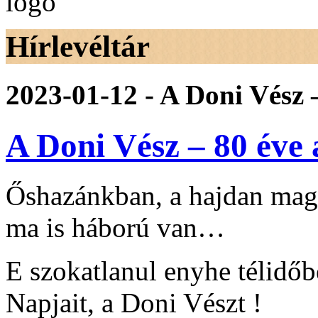
Hírlevéltár
2023-01-12 - A Doni Vész –
A Doni Vész – 80 év
Őshazánkban, a hajdan mag
ma is háború van…
E szokatlanul enyhe télidőb
Napjait, a Doni Vészt !