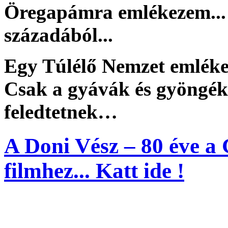
Öregapámra emlékezem... 
századából...
Egy Túlélő Nemzet emlékez
Csak a gyávák és gyöngék 
feledtetnek…
A Doni Vész – 80 éve a 
filmhez... Katt ide !