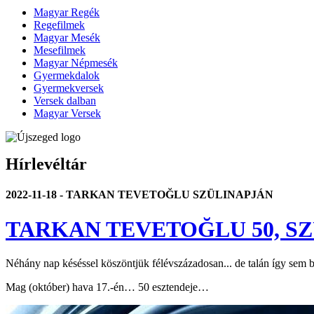
Magyar Regék
Regefilmek
Magyar Mesék
Mesefilmek
Magyar Népmesék
Gyermekdalok
Gyermekversek
Versek dalban
Magyar Versek
Hírlevéltár
2022-11-18 - TARKAN TEVETOĞLU SZÜLINAPJÁN
TARKAN TEVETOĞLU 50, S
Néhány nap késéssel köszöntjük félévszázadosan... de talán így sem b
Mag (október) hava 17.-én… 50 esztendeje…