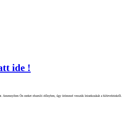
t ide !
gat. Amennyiben Ön ezeket részesíti előnyben, úgy örömmel vesszük leiratkozását a hírleveleinkről.