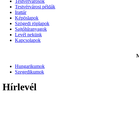
Testvérvárosok
Testvérvárosi példák
Irattár
Képöslapok
Szögedi röplapok
Sajtóhíranyagok
Levél nekünk
Kapcsolapok
M
Hungarikumok
Szegedikumok
Hírlevél