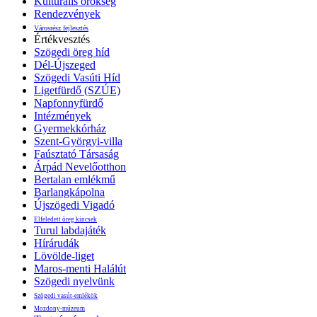
Kulturális örökség
Rendezvények
Városrész fejlesztés
Értékvesztés
Szögedi öreg híd
Dél-Újszeged
Szögedi Vasúti Híd
Ligetfürdő (SZÚE)
Napfonnyfürdő
Intézmények
Gyermekkórház
Szent-Györgyi-villa
Faúsztató Társaság
Árpád Nevelőotthon
Bertalan emlékmű
Barlangkápolna
Újszögedi Vigadó
Elfeledett öreg kincsek
Turul labdajáték
Hírárudák
Lövölde-liget
Maros-menti Halálút
Szögedi nyelvünk
Szögedi vasút-emlékök
Mozdony-múzeum