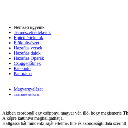
Nemzeti ügyeink
Természeti értékeink
Épített értékeink
Étökművészet
Hazafias versek
Hazafias dalok
Hazafias Operák
Csüggedőknek
Kitekintő
Panoráma
Magyargyalázat
Elhallgatott népírtások
Akiben csordogál egy csöppnyi magyar vér, illő, hogy megismerje
Th
A képre kattintva meghallgathatja.
Hallgassa hát mindenki saját értelme, hite és azonosságtudata szerint!