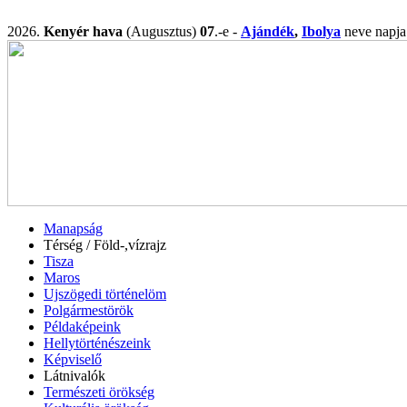
2026.
Kenyér hava
(Augusztus)
07
.-e -
Ajándék
,
Ibolya
neve nap
Manapság
Térség / Föld-,vízrajz
Tisza
Maros
Ujszögedi történelöm
Polgármestörök
Példaképeink
Hellytörténészeink
Képviselő
Látnivalók
Természeti örökség