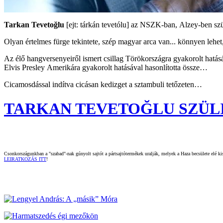
Tarkan Tevetoğlu
[ejt: tárkán tevetólu] az NSZK-ban, Alzey-ben szü
Olyan értelmes fürge tekintete, szép magyar arca van... könnyen lehet
Az élő hangversenyeiről ismert csillag Törökországra gyakorolt hatá
Elvis Presley Amerikára gyakorolt hatásával hasonlította össze…
Cicamosdással indítva cicásan kedizget a sztambuli tetőzeten…
TARKAN TEVETOĞLU SZÜLINAPJ
Csonkországunkban a "szabad"-nak gúnyolt sajtót a pártsajtótermékek uralják, melyek a Haza becsülete elé kisz
LEIRATKOZÁS ITT
!