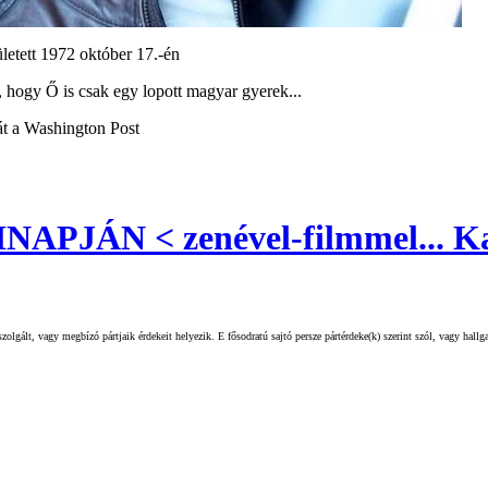
letett 1972 október 17.-én
, hogy Ő is csak egy lopott magyar gyerek...
sát a Washington Post
ÁN < zenével-filmmel... Kat
olgált, vagy megbízó pártjaik érdekeit helyezik. E fősodratú sajtó persze pártérdeke(k) szerint szól, vagy hall