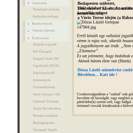
Budapesten született,
Látnivalók
Temetésére a Fiumei úti temetőben
1942 október 12.-én. Az artista
Természeti örökség
komédiás telepet
meszet öntöttek…
Kulturális örökség
a Vörös Terror idején (a Ráko
Rendezvények
Városrész fejlesztés
Erről készült egy vallatási jegyz
Értékvesztés
vérem is rajta volt, sikerült beaz
Szögedi öreg híd
A jegyzőkönyvre azt írták: „Nem 
„Eltemetve”.
Dél-Újszeged
Ez azt jelentette, hogy bedobtak 
Szögedi Vasúti Híd
Akinek három élete van
(Hetek)
Ligetfürdő (SZÚE)
Dózsa László színművész csod
Napfonnyfürdő
Bővebben... Katt ide !
Intézmények
Gyermekkórház
Szent-Györgyi-villa
Csonkországunkban a "szabad"-nak gúnyo
becsülete elé kiszolgált, vagy megbízó pá
Faúsztató Társaság
pártérdeke(k) szerint szól, vagy hallga
örömmel vesszük leiratkozását a hírleve
Árpád Nevelőotthon
Bertalan emlékmű
Barlangkápolna
Újszögedi Vigadó