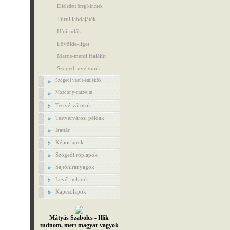
Elfeledett öreg kincsek
Turul labdajáték
Hírárudák
Lövölde-liget
Maros-menti Halálút
Szögedi nyelvünk
Szögedi vasút-emlékök
Mozdony-múzeum
Testvérvárosok
Testvérvárosi példák
Irattár
Képöslapok
Szögedi röplapok
Sajtóhíranyagok
Levél nekünk
Kapcsolapok
Mátyás Szabolcs - Illik
tudnom, mert magyar vagyok