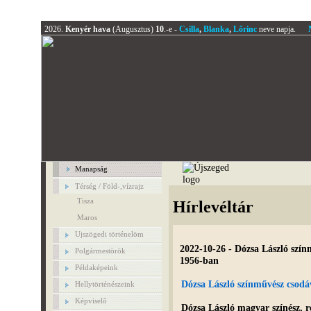
2026.
Kenyér hava
(Augusztus)
10
.-e -
Csilla
,
Blanka
,
Lőrinc
neve napja.
Manapság
Térség / Föld-,vízrajz
Tisza
Hírlevéltár
Maros
Ujszögedi történelöm
2022-10-26 - Dózsa László szí
Polgármestörök
1956-ban
Példaképeink
Dózsa László színművész csod
Hellytörténészeink
Képviselő
Dózsa László
magyar színész, r