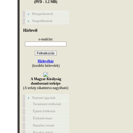
(PFD - 1.2 MB)
Hungarikumok
Szegedikumok
Hírlevél
e-mailcím:
Hírlevéltár
(korábbi hírlevelek)
A Magyar Királyság
domborzati terképe
(A terkép rákattintva nagyítható)
Nemzeti ügyeink
Természeti értékeink
Épített értékeink
Étökművészet
Hazafias versek
Hazafias dalok