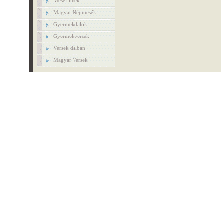
Mesefilmek
Magyar Népmesék
Gyermekdalok
Gyermekversek
Versek dalban
Magyar Versek