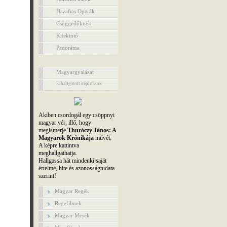
Hazafias Operák
Csüggedőknek
Kitekintő
Panoráma
Magyargyalázat
Elhallgatott népírtások
Akiben csordogál egy csöppnyi
magyar vér, illő, hogy
megismerje
Thuróczy János: A
Magyarok Krónikája
művét.
A képre kattintva
meghallgathatja.
Hallgassa hát mindenki saját
értelme, hite és azonosságtudata
szerint!
Magyar Regék
Regefilmek
Magyar Mesék