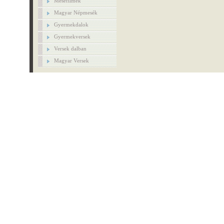
Mesefilmek
Magyar Népmesék
Gyermekdalok
Gyermekversek
Versek dalban
Magyar Versek