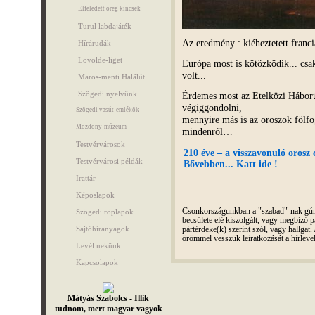
Elfeledett öreg kincsek
Turul labdajáték
Az eredmény : kiéheztetett franc
Hírárudák
Lövölde-liget
Európa most is kötözködik... cs
volt...
Maros-menti Halálút
Szögedi nyelvünk
Érdemes most az Etelközi Háború
végiggondolni,
Szögedi vasút-emlékök
mennyire más is az oroszok fölfog
Mozdony-múzeum
mindenről…
Testvérvárosok
210 éve – a visszavonuló orosz
Testvérvárosi példák
Bővebben... Katt ide !
Irattár
Képöslapok
Csonkországunkban a "szabad"-nak gúnyo
Szögedi röplapok
becsülete elé kiszolgált, vagy megbízó pá
Sajtóhíranyagok
pártérdeke(k) szerint szól, vagy hallga
örömmel vesszük leiratkozását a hírleve
Levél nekünk
Kapcsolapok
Mátyás Szabolcs - Illik
tudnom, mert magyar vagyok