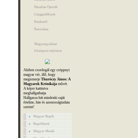
Hazafias Operák
Csüggedőknek
Kitekintő
Panoráma
Magyargyalázat
Elhallgatott népírtások
Akiben csordogál egy csöppnyi
magyar vér, illő, hogy
megismerje
Thuróczy János: A
Magyarok Krónikája
művét.
A képre kattintva
meghallgathatja.
Hallgassa hát mindenki saját
értelme, hite és azonosságtudata
szerint!
Magyar Regék
Regefilmek
Magyar Mesék