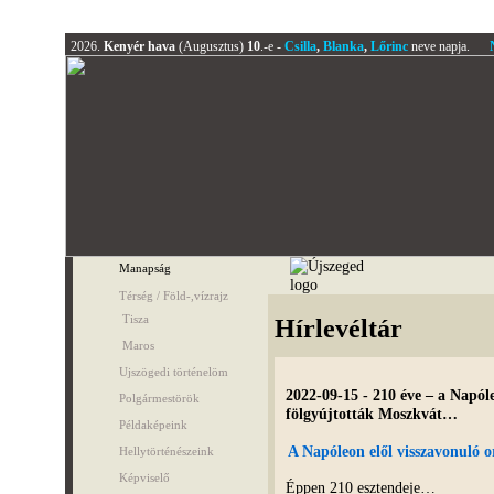
2026.
Kenyér hava
(Augusztus)
10
.-e -
Csilla
,
Blanka
,
Lőrinc
neve napja.
Manapság
Térség / Föld-,vízrajz
Tisza
Hírlevéltár
Maros
Ujszögedi történelöm
2022-09-15 - 210 éve – a Napóle
Polgármestörök
fölgyújtották Moszkvát…
Példaképeink
A Napóleon elől visszavonuló 
Hellytörténészeink
Képviselő
Éppen 210 esztendeje…