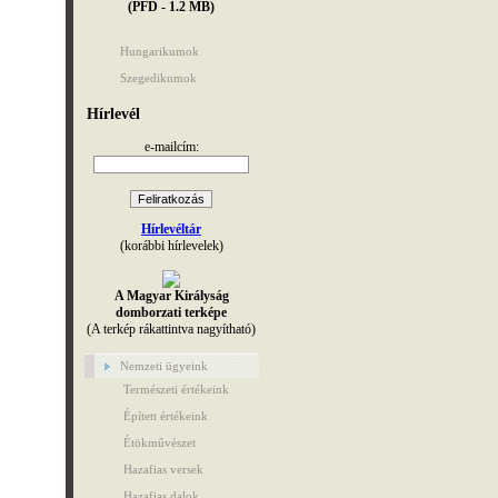
(PFD - 1.2 MB)
Hungarikumok
Szegedikumok
Hírlevél
e-mailcím:
Hírlevéltár
(korábbi hírlevelek)
A Magyar Királyság
domborzati terképe
(A terkép rákattintva nagyítható)
Nemzeti ügyeink
Természeti értékeink
Épített értékeink
Étökművészet
Hazafias versek
Hazafias dalok