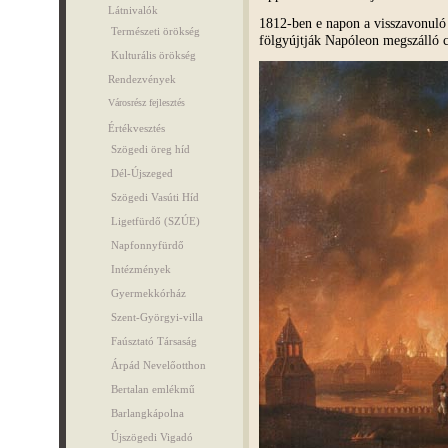
Látnivalók
1812-ben e napon a visszavonuló
Természeti örökség
fölgyújtják Napóleon megszálló 
Kulturális örökség
Rendezvények
Városrész fejlesztés
Értékvesztés
Szögedi öreg híd
Dél-Újszeged
Szögedi Vasúti Híd
Ligetfürdő (SZÚE)
Napfonnyfürdő
Intézmények
Gyermekkórház
Szent-Györgyi-villa
Faúsztató Társaság
Árpád Nevelőotthon
Bertalan emlékmű
Barlangkápolna
Újszögedi Vigadó