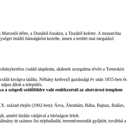
Marostól délre, a Dunától északra, a Tiszától keletre. A monarchia
séget önálló bánságként kezelte, innen a terület mai megalázó
ohánykertész család alapította, akiknek szorgalma révén a Temesköz
lcsfáit kivágva találta. Néhány kedvező gazdasági év után 1855-ben és
lpra állott a település.
a a szögedi szülőföldre való emlékezésül az alsóvárosi templom
 XX. század elején (1902-ben): Árva, Ábrahám, Bába, Bajusz, Balázs,
 amiért lázítás vádjával a bíróságon felelt.
mány itt számos ősi népballadát, teremtésmondát gyűjtött, továbbá a