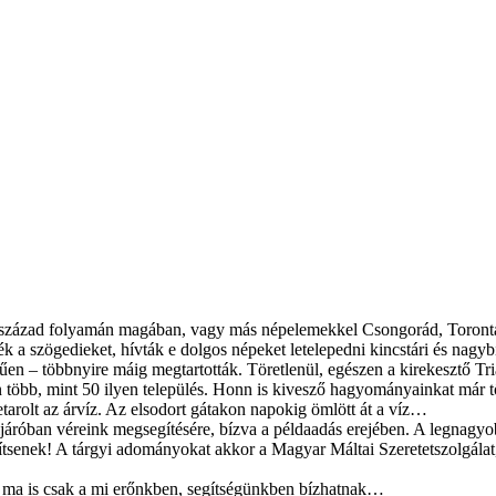
. század folyamán magában, vagy más népelemekkel Csongorád, Torontá
ték a szögedieket, hívták e dolgos népeket letelepedni kincstári és n
en – többnyire máig megtartották. Töretlenül, egészen a kirekesztő Tri
n több, mint 50 ilyen település. Honn is kivesző hagyományainkat már
tarolt az árvíz. Az elsodort gátakon napokig ömlött át a víz…
öljáróban véreink megsegítésére, bízva a példaadás erejében. A legnagy
gítsenek! A tárgyi adományokat akkor a Magyar Máltai Szeretetszolgál
– ma is csak a mi erőnkben, segítségünkben bízhatnak…