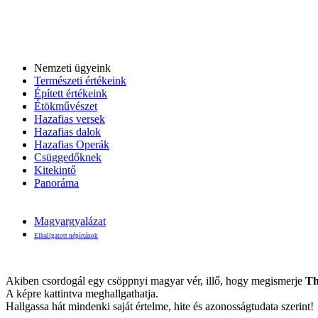
Nemzeti ügyeink
Természeti értékeink
Épített értékeink
Étökművészet
Hazafias versek
Hazafias dalok
Hazafias Operák
Csüggedőknek
Kitekintő
Panoráma
Magyargyalázat
Elhallgatott népírtások
Akiben csordogál egy csöppnyi magyar vér, illő, hogy megismerje
Th
A képre kattintva meghallgathatja.
Hallgassa hát mindenki saját értelme, hite és azonosságtudata szerint!