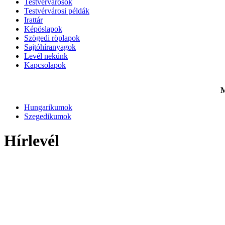
Testvérvárosok
Testvérvárosi példák
Irattár
Képöslapok
Szögedi röplapok
Sajtóhíranyagok
Levél nekünk
Kapcsolapok
M
Hungarikumok
Szegedikumok
Hírlevél