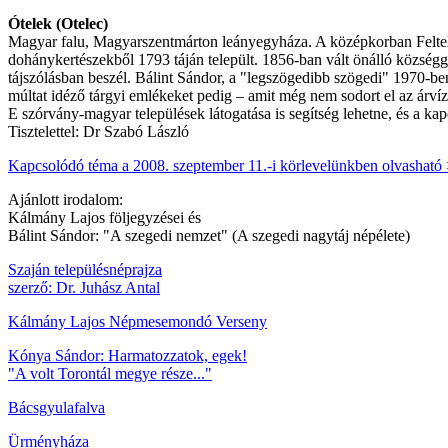
Ótelek (Otelec)
Magyar falu, Magyarszentmárton leányegyháza. A középkorban Feltelek, 
dohánykertészekből 1793 táján települt. 1856-ban vált önálló községg
tájszólásban beszél. Bálint Sándor, a "legszögedibb szögedi" 1970-b
múltat idéző tárgyi emlékeket pedig – amit még nem sodort el az árv
E szórvány-magyar települések látogatása is segítség lehetne, és a 
Tisztelettel: Dr Szabó László
Kapcsolódó téma a 2008. szeptember 11.-i körlevelünkben olvasható
Ajánlott irodalom:
Kálmány Lajos följegyzései és
Bálint Sándor: "A szegedi nemzet" (A szegedi nagytáj népélete)
Szaján településnéprajza
szerző: Dr. Juhász Antal
Kálmány Lajos Népmesemondó Verseny
Kónya Sándor: Harmatozzatok, egek!
"A volt Torontál megye része..."
Bácsgyulafalva
Ürményháza