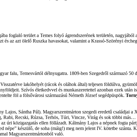
a foglaló terület a Temes folyó ágrendszerének területén, nagyjából a 
t és az azt ölelő Ruszka havasokat, valamint a Krassó-Szörényi érchegy
yar falu, Temesvártól délnyugatra. 1809-ben Szegedről származó 50 d
Visszatérve lakóhelyét (rácok és oláhok által) teljesen földúlva, gyümö
yföldjeit. Szívós életkedvvel és munkaszeretettel azonban ezek után is ta
entelte föl a fölsővárosi származású Németh József segédpüspök.
Torny
ny Lajos, Sántha Pál). Magyarszentmárton szegedi eredetű családjai a
, Rabi, Recski, Rúzsa, Terhös, Túri, Vincze, Virág és sok többi más…
úri közigazgatás ellen föllázadt. Kálmány Lajos a népnek fogta pártját,
épe” készülő, de soha (máig!) meg nem jelent IV. kötetbe szánta. Kál
mmal Magyarszentmártonból való.