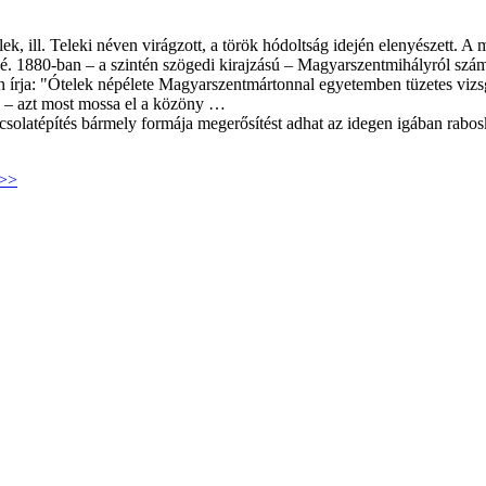
ill. Teleki néven virágzott, a török hódoltság idején elenyészett. A m
é. 1880-ban – a szintén szögedi kirajzású – Magyarszentmihályról számo
en írja: "Ótelek népélete Magyarszentmártonnal egyetemben tüzetes viz
íz – azt most mossa el a közöny …
kapcsolatépítés bármely formája megerősítést adhat az idegen igában 
 >>