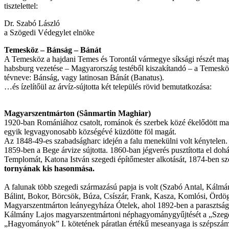
tisztelettel:
Dr. Szabó László
a Szögedi Védegylet elnöke
Temesköz – Bánság – Bánát
A Temesköz a hajdani Temes és Torontál vármegye síksági részét magáb
habsburg vezetése – Magyarország testéből kiszakítandó – a Temesköz
tévneve: Bánság, vagy latinosan Bánát (Banatus).
…és ízelítőül az árvíz-sújtotta két település rövid bemutatkozása:
Magyarszentmárton (Sânmartin Maghiar)
1920-ban Romániához csatolt, románok és szerbek közé ékelődött mag
egyik legvagyonosabb községévé küzdötte föl magát.
Az 1848-49-es szabadságharc idején a falu menekülni volt kénytelen. 
1859-ben a Bege árvize sújtotta. 1860-ban jégverés pusztította el dohán
Templomát, Katona István szegedi építőmester alkotását, 1874-ben sz
tornyának kis hasonmása.
A falunak több szegedi származású papja is volt (Szabó Antal, Kálmá
Bálint, Bokor, Börcsök, Búza, Csíszár, Frank, Kasza, Komlósi, Ördög
Magyarszentmárton leányegyháza Ótelek, ahol 1892-ben a parasztság az 
Kálmány Lajos magyarszentmártoni néphagyománygyűjtését a „Szeged n
„Hagyományok” I. kötetének páratlan értékű meseanyaga is szépszá