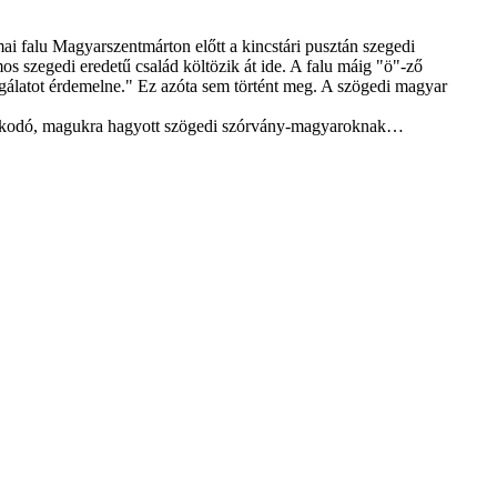
ai falu Magyarszentmárton előtt a kincstári pusztán szegedi
s szegedi eredetű család költözik át ide. A falu máig "ö"-ző
sgálatot érdemelne." Ez azóta sem történt meg. A szögedi magyar
raboskodó, magukra hagyott szögedi szórvány-magyaroknak…