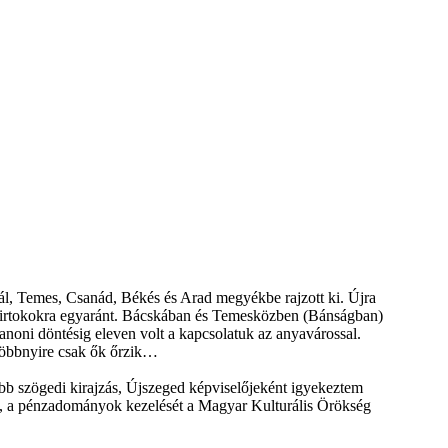
l, Temes, Csanád, Békés és Arad megyékbe rajzott ki. Újra
agybirtokokra egyaránt. Bácskában és Temesközben (Bánságban)
anoni döntésig eleven volt a kapcsolatuk az anyavárossal.
 többnyire csak ők őrzik…
obb szögedi kirajzás, Újszeged képviselőjeként igyekeztem
at, a pénzadományok kezelését a Magyar Kulturális Örökség