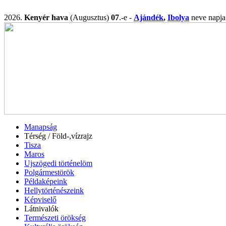
2026.
Kenyér hava
(Augusztus)
07
.-e -
Ajándék
,
Ibolya
neve nap
Manapság
Térség / Föld-,vízrajz
Tisza
Maros
Ujszögedi történelöm
Polgármestörök
Példaképeink
Hellytörténészeink
Képviselő
Látnivalók
Természeti örökség