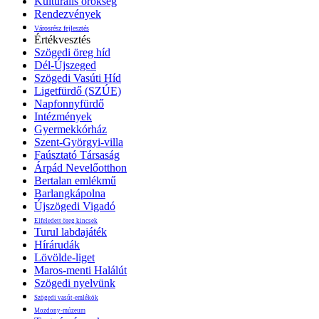
Kulturális örökség
Rendezvények
Városrész fejlesztés
Értékvesztés
Szögedi öreg híd
Dél-Újszeged
Szögedi Vasúti Híd
Ligetfürdő (SZÚE)
Napfonnyfürdő
Intézmények
Gyermekkórház
Szent-Györgyi-villa
Faúsztató Társaság
Árpád Nevelőotthon
Bertalan emlékmű
Barlangkápolna
Újszögedi Vigadó
Elfeledett öreg kincsek
Turul labdajáték
Hírárudák
Lövölde-liget
Maros-menti Halálút
Szögedi nyelvünk
Szögedi vasút-emlékök
Mozdony-múzeum