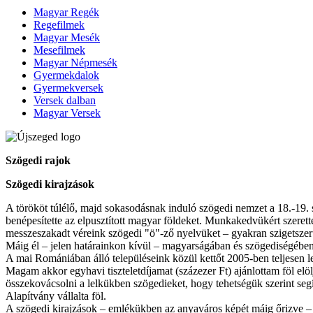
Magyar Regék
Regefilmek
Magyar Mesék
Mesefilmek
Magyar Népmesék
Gyermekdalok
Gyermekversek
Versek dalban
Magyar Versek
Szögedi rajok
Szögedi kirajzások
A törököt túlélő, majd sokasodásnak induló szögedi nemzet a 18.-19
benépesítette az elpusztított magyar földeket. Munkakedvükért szeret
messzeszakadt véreink szögedi "ö"-ző nyelvüket – gyakran szigetszerű
Máig él – jelen határainkon kívül – magyarságában és szögediségébe
A mai Romániában álló településeink közül kettőt 2005-ben teljesen le
Magam akkor egyhavi tiszteletdíjamat (százezer Ft) ajánlottam föl el
összekovácsolni a lelkükben szögedieket, hogy tehetségük szerint se
Alapítvány vállalta föl.
A szögedi kirajzások – emlékükben az anyaváros képét máig őrizve 