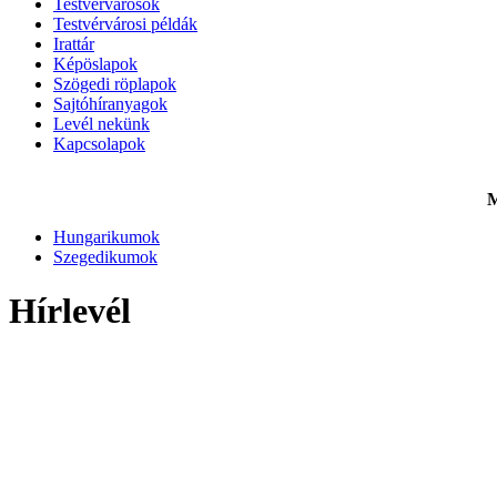
Testvérvárosok
Testvérvárosi példák
Irattár
Képöslapok
Szögedi röplapok
Sajtóhíranyagok
Levél nekünk
Kapcsolapok
M
Hungarikumok
Szegedikumok
Hírlevél