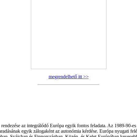
megrendelhető itt >>
rendezése az integrálódó Európa egyik fontos feladata. Az 1989-90-es p
radásának egyik zálogaként az autonómia kérdése. Európa nyugati felén
giumban, Svájcban és Finnországban. Közép- és Kelet-Európában keveseb