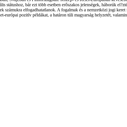
iális státushoz, bár ezt több esetben erőszakos jelenségek, háborúk el
ek számukra elfogadhatatlanok. A fogalmak és a nemzetközi jogi keret 
let-európai pozitív példákat, a határon túli magyarság helyzetét, valam