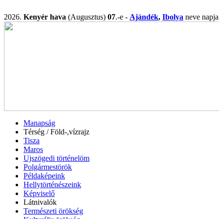
2026.
Kenyér hava
(Augusztus)
07
.-e -
Ajándék
,
Ibolya
neve nap
Manapság
Térség / Föld-,vízrajz
Tisza
Maros
Ujszögedi történelöm
Polgármestörök
Példaképeink
Hellytörténészeink
Képviselő
Látnivalók
Természeti örökség