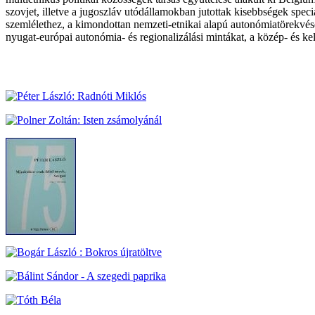
szovjet, illetve a jugoszláv utódállamokban jutottak kisebbségek spec
szemlélethez, a kimondottan nemzeti-etnikai alapú autonómiatörekvés
nyugat-európai autonómia- és regionalizálási mintákat, a közép- és ke