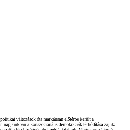
olitikai változások óta markánsan előtérbe került a
 napjainkban a konszocionális demokráciák térhódítása zajlik:
b pozitív kisebbségvédelmi példát találunk. Magyarországon és a