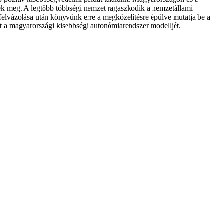
?zték meg. A legtöbb többségi nemzet ragaszkodik a nemzetállami
felvázolása után könyvünk erre a megközelítésre épülve mutatja be a
int a magyarországi kisebbségi autonómiarendszer modelljét.