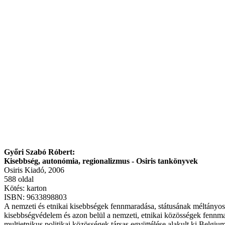
Győri Szabó Róbert:
Kisebbség, autonómia, regionalizmus - Osiris tankönyvek
Osiris Kiadó, 2006
588 oldal
Kötés: karton
ISBN: 9633898803
A nemzeti és etnikai kisebbségek fennmaradása, státusának méltányos 
kisebbségvédelem és azon belül a nemzeti, etnikai közösségek fennma
multietnikus politikai közösségek társas együttélése alakult ki Bel