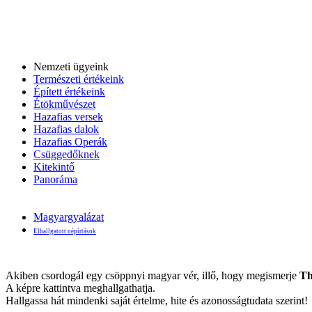
Nemzeti ügyeink
Természeti értékeink
Épített értékeink
Étökművészet
Hazafias versek
Hazafias dalok
Hazafias Operák
Csüggedőknek
Kitekintő
Panoráma
Magyargyalázat
Elhallgatott népírtások
Akiben csordogál egy csöppnyi magyar vér, illő, hogy megismerje
Th
A képre kattintva meghallgathatja.
Hallgassa hát mindenki saját értelme, hite és azonosságtudata szerint!