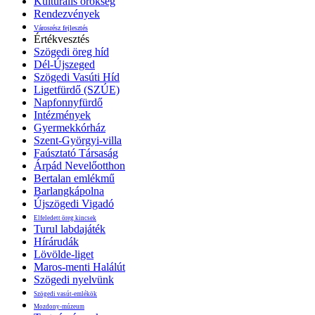
Kulturális örökség
Rendezvények
Városrész fejlesztés
Értékvesztés
Szögedi öreg híd
Dél-Újszeged
Szögedi Vasúti Híd
Ligetfürdő (SZÚE)
Napfonnyfürdő
Intézmények
Gyermekkórház
Szent-Györgyi-villa
Faúsztató Társaság
Árpád Nevelőotthon
Bertalan emlékmű
Barlangkápolna
Újszögedi Vigadó
Elfeledett öreg kincsek
Turul labdajáték
Hírárudák
Lövölde-liget
Maros-menti Halálút
Szögedi nyelvünk
Szögedi vasút-emlékök
Mozdony-múzeum